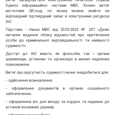
Витяг засвідчується електронною печаткою служби
Єдиної інформаційної системи МВС. Кожен витяг
міститиме QR-код, по якому можна знайти на
відповідний підтвердний запис в електронних ресурсах
ІАС.
Підстава - Наказ МВС від 30.03.2022 № 207 «Деякі
питання ведення обліку відомостей про притягнення
особи до кримінальної відповідальності та наявності
судимості».
Доступ до ІАС мають як фізособи, так і органи
держвлади, установи та організації в межах наділених
повноважень.
Витяг про відсутність судимості може знадобитися для:
- здійснення всиновлення;
- оформлення документів в органах соціального
забезпечення;
- оформлення віз для виїзду за кордон та надання до
установ іноземних держав;