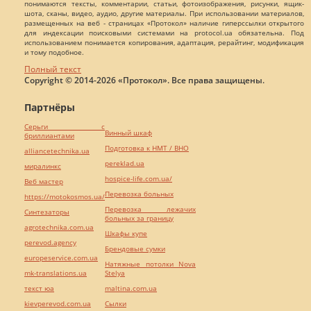
понимаются тексты, комментарии, статьи, фотоизображения, рисунки, ящик-
шота, сканы, видео, аудио, другие материалы. При использовании материалов,
размещенных на веб - страницах «Протокол» наличие гиперссылки открытого
для индексации поисковыми системами на protocol.ua обязательна. Под
использованием понимается копирования, адаптация, рерайтинг, модификация
и тому подобное.
Полный текст
Copyright © 2014-2026 «Протокол». Все права защищены.
Партнёры
Серьги с
Винный шкаф
бриллиантами
Подготовка к НМТ / ВНО
alliancetechnika.ua
pereklad.ua
миралинкс
hospice-life.com.ua/
Веб мастер
Перевозка больных
https://motokosmos.ua/
Перевозка лежачих
Синтезаторы
больных за границу
agrotechnika.com.ua
Шкафы купе
perevod.agency
Брендовые сумки
europeservice.com.ua
Натяжные потолки Nova
mk-translations.ua
Stelya
текст юа
maltina.com.ua
kievperevod.com.ua
Cылки