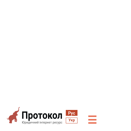
Рус
☰
Укр