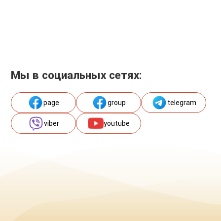
Мы в социальных сетях:
page
group
telegram
viber
youtube