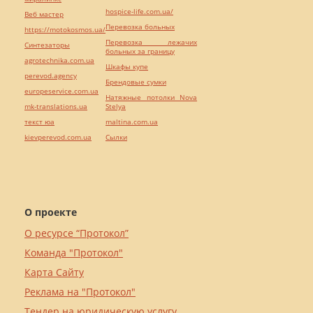
hospice-life.com.ua/
Веб мастер
Перевозка больных
https://motokosmos.ua/
Перевозка лежачих
Синтезаторы
больных за границу
agrotechnika.com.ua
Шкафы купе
perevod.agency
Брендовые сумки
europeservice.com.ua
Натяжные потолки Nova
mk-translations.ua
Stelya
текст юа
maltina.com.ua
kievperevod.com.ua
Cылки
О проекте
О ресурсе “Протокол”
Команда "Протокол"
Карта Сайту
Реклама на "Протокол"
Тендер на юридическую услугу