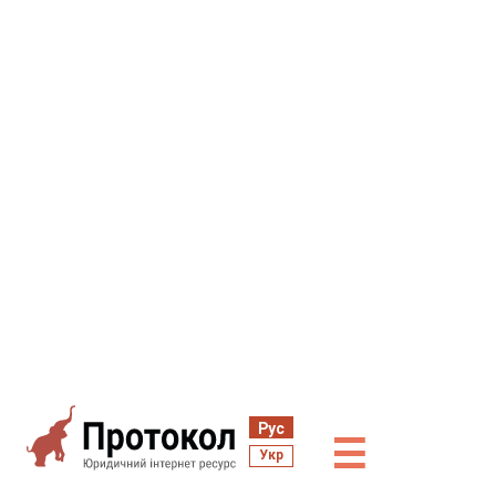
Рус
☰
Укр