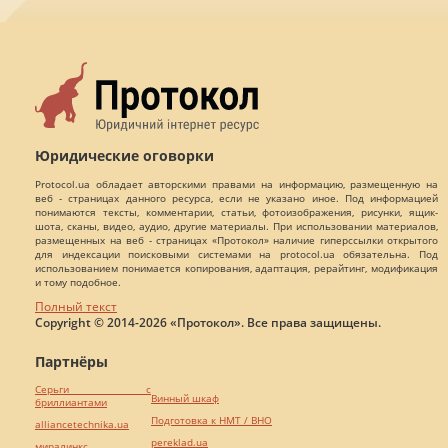
Юридические оговорки
Protocol.ua обладает авторскими правами на информацию, размещенную на
веб - страницах данного ресурса, если не указано иное. Под информацией
понимаются тексты, комментарии, статьи, фотоизображения, рисунки, ящик-
шота, сканы, видео, аудио, другие материалы. При использовании материалов,
размещенных на веб - страницах «Протокол» наличие гиперссылки открытого
для индексации поисковыми системами на protocol.ua обязательна. Под
использованием понимается копирования, адаптация, рерайтинг, модификация
и тому подобное.
Полный текст
Copyright © 2014-2026 «Протокол». Все права защищены.
Партнёры
Серьги с
Винный шкаф
бриллиантами
Подготовка к НМТ / ВНО
alliancetechnika.ua
pereklad.ua
миралинкс