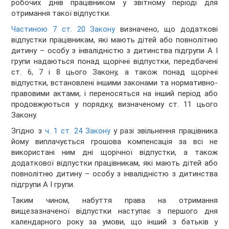
робочих днів працівником у звітному періоді для
отримання такої відпустки.
Частиною 7 ст. 20 Закону
визначено, що додаткові
відпустки працівникам, які мають дітей або повнолітню
дитину – особу з інвалідністю з дитинства підгрупи А I
групи надаються понад щорічні відпустки, передбачені
ст. 6, 7 і 8 цього Закону, а також понад щорічні
відпустки, встановлені іншими законами та нормативно-
правовими актами, і переносяться на інший період або
продовжуються у порядку, визначеному ст. 11 цього
Закону.
Згідно з
ч. 1 ст. 24 Закону
у разі звільнення працівника
йому виплачується грошова компенсація за всі не
використані ним дні щорічної відпустки, а також
додаткової відпустки працівникам, які мають дітей або
повнолітню дитину – особу з інвалідністю з дитинства
підгрупи А I групи.
Таким чином, набуття права на отримання
вищезазначеної відпустки наступає з першого дня
календарного року за умови, що інший з батьків у