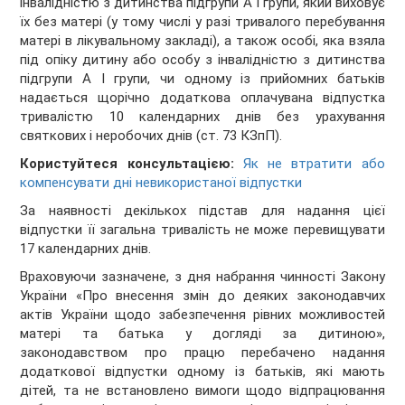
інвалідністю з дитинства підгрупи А I групи, який виховує
їх без матері (у тому числі у разі тривалого перебування
матері в лікувальному закладі), а також особі, яка взяла
під опіку дитину або особу з інвалідністю з дитинства
підгрупи А I групи, чи одному із прийомних батьків
надається щорічно додаткова оплачувана відпустка
тривалістю 10 календарних днів без урахування
святкових і неробочих днів (ст. 73 КЗпП).
Користуйтеся консультацією:
Як не втратити або
компенсувати дні невикористаної відпустки
За наявності декількох підстав для надання цієї
відпустки її загальна тривалість не може перевищувати
17 календарних днів.
Враховуючи зазначене, з дня набрання чинності Закону
України «Про внесення змін до деяких законодавчих
актів України щодо забезпечення рівних можливостей
матері та батька у догляді за дитиною»,
законодавством про працю перебачено надання
додаткової відпустки одному із батьків, які мають
дітей, та не встановлено вимоги щодо відпрацювання