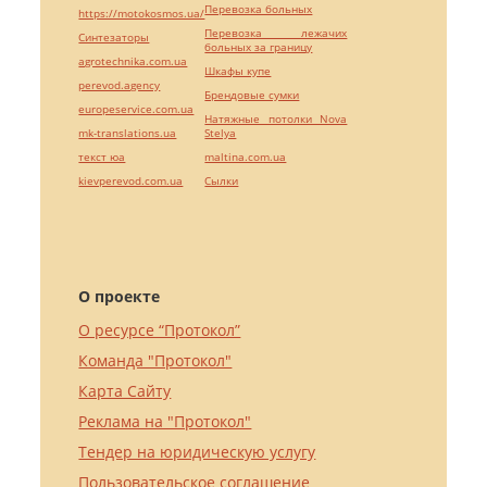
Перевозка больных
https://motokosmos.ua/
Перевозка лежачих
Синтезаторы
больных за границу
agrotechnika.com.ua
Шкафы купе
perevod.agency
Брендовые сумки
europeservice.com.ua
Натяжные потолки Nova
mk-translations.ua
Stelya
текст юа
maltina.com.ua
kievperevod.com.ua
Cылки
О проекте
О ресурсе “Протокол”
Команда "Протокол"
Карта Сайту
Реклама на "Протокол"
Тендер на юридическую услугу
Пользовательское соглашение