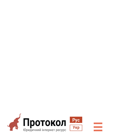
Рус
☰
Укр