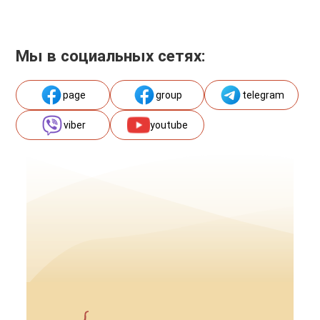
Мы в социальных сетях:
page
group
telegram
viber
youtube