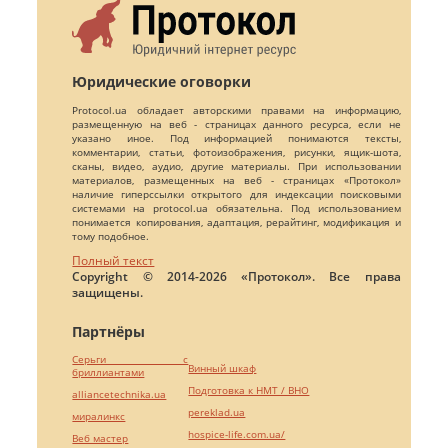
Юридические оговорки
Protocol.ua обладает авторскими правами на информацию,
размещенную на веб - страницах данного ресурса, если не
указано иное. Под информацией понимаются тексты,
комментарии, статьи, фотоизображения, рисунки, ящик-шота,
сканы, видео, аудио, другие материалы. При использовании
материалов, размещенных на веб - страницах «Протокол»
наличие гиперссылки открытого для индексации поисковыми
системами на protocol.ua обязательна. Под использованием
понимается копирования, адаптация, рерайтинг, модификация и
тому подобное.
Полный текст
Copyright © 2014-2026 «Протокол». Все права
защищены.
Партнёры
Серьги с
Винный шкаф
бриллиантами
Подготовка к НМТ / ВНО
alliancetechnika.ua
pereklad.ua
миралинкс
hospice-life.com.ua/
Веб мастер