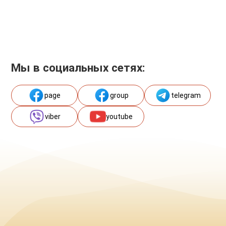
Мы в социальных сетях:
page
group
telegram
viber
youtube