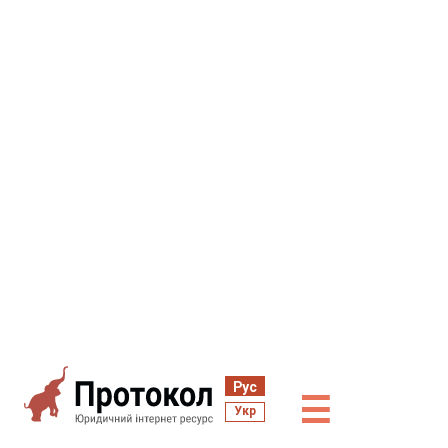
Рус
☰
Укр