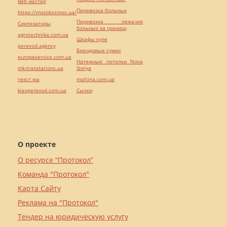
Веб мастер
Перевозка больных
https://motokosmos.ua/
Перевозка лежачих
Синтезаторы
больных за границу
agrotechnika.com.ua
Шкафы купе
perevod.agency
Брендовые сумки
europeservice.com.ua
Натяжные потолки Nova
mk-translations.ua
Stelya
текст юа
maltina.com.ua
kievperevod.com.ua
Cылки
О проекте
О ресурсе “Протокол”
Команда "Протокол"
Карта Сайту
Реклама на "Протокол"
Тендер на юридическую услугу