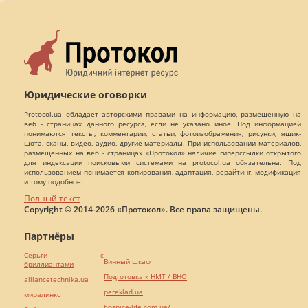
Юридические оговорки
Protocol.ua обладает авторскими правами на информацию, размещенную на
веб - страницах данного ресурса, если не указано иное. Под информацией
понимаются тексты, комментарии, статьи, фотоизображения, рисунки, ящик-
шота, сканы, видео, аудио, другие материалы. При использовании материалов,
размещенных на веб - страницах «Протокол» наличие гиперссылки открытого
для индексации поисковыми системами на protocol.ua обязательна. Под
использованием понимается копирования, адаптация, рерайтинг, модификация
и тому подобное.
Полный текст
Copyright © 2014-2026 «Протокол». Все права защищены.
Партнёры
Серьги с
Винный шкаф
бриллиантами
Подготовка к НМТ / ВНО
alliancetechnika.ua
pereklad.ua
миралинкс
hospice-life.com.ua/