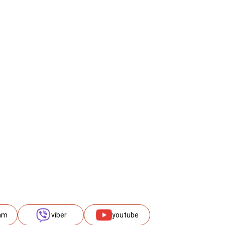
am
viber
youtube