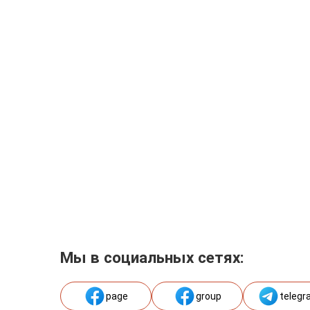
Мы в социальных сетях:
page
group
telegr