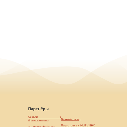
Партнёры
Серьги с
Винный шкаф
бриллиантами
Подготовка к НМТ / ВНО
alliancetechnika.ua