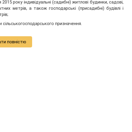
я 2015 року індивідуальні (садибні) житлові будинки, садові,
их метрів, а також господарські (присадибні) будівлі і
рів;
ди сільськогосподарського призначення.
ати повністю