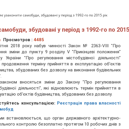
яє узаконити самобуди, збудовані у період з 1992-го по 2015 рік
амобуди, збудовані у період з 1992-го по 2015
а
Просмотров :
4485
ітня 2018 року набув чинності Закон № 2363-VIII "Про
ння зміни до пункту 9 розділу V "Прикінцеві положення"
у України "Про регулювання містобудівної діяльності"
продовження терміну прийняття в експлуатацію об’єктів
ництва, збудованих без дозволу на виконання будівельних
.
законом вносяться зміни до Закону "Про регулювання
будівної діяльності", які відновлюють термін прийняття в
уатацію об’єктів будівництва, збудованих без дозволу.
стуйтесь консультацією:
Реєстрація права власності
амобуд
ми встановлюється, що орган державного архітектурно-
ельного контролю безоплатно протягом 10 робочих днів з