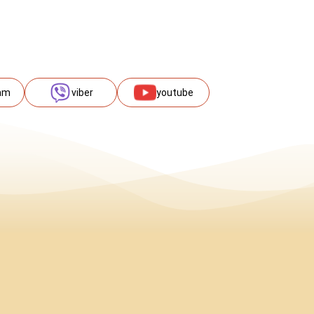
am
viber
youtube