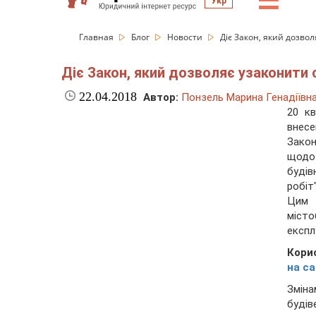
☰
Укр
Главная
Блог
Новости
Діє Закон, який дозвол
Діє Закон, який дозволяє узаконити с
22.04.2018
Автор:
Понзель Марина Генадіївн
20 кв
внесе
Закон
щодо 
будів
робіт"
Цим 
місто
експл
Кори
на с
Зміна
будів