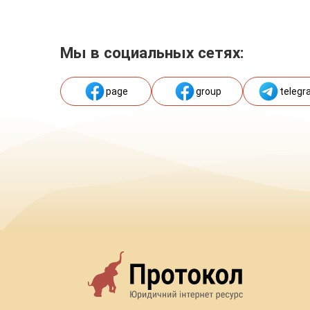
Мы в социальных сетях:
page
group
telegr