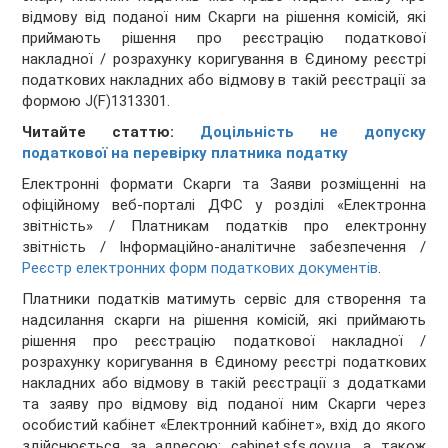
відмову від поданої ним Скарги на рішення комісій, які
приймають рішення про реєстрацію податкової
накладної / розрахунку коригування в Єдиному реєстрі
податкових накладних або відмову в такій реєстрації за
формою J(F)1313301.
Читайте статтю:
Доцільність не допуску
податкової на перевірку платника податку
Електронні формати Скарги та Заяви розміщенні на
офіційному веб-порталі ДФС у розділі «Електронна
звітність» / Платникам податків про електронну
звітність / Інформаційно-аналітичне забезпечення /
Реєстр електронних форм податкових документів
.
Платники податків матимуть сервіс для створення та
надсилання скарги на рішення комісій, які приймають
рішення про реєстрацію податкової накладної /
розрахунку коригування в Єдиному реєстрі податкових
накладних або відмову в такій реєстрації з додатками
та заяву про відмову від поданої ним Скарги через
особистий кабінет «Електронний кабінет», вхід до якого
здійснюється за адресою: cabinet.sfs.gov.ua, а також