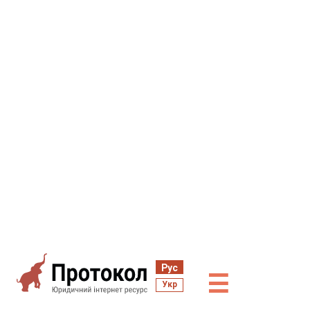
Рус
☰
Укр