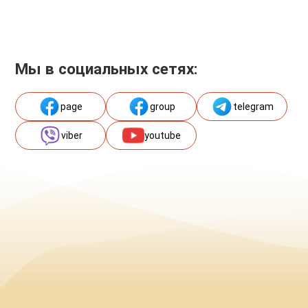
Мы в социальных сетях:
page
group
telegram
viber
youtube