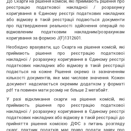
До Скарги на рішення комісій, які приймають рішення про
реєстрацію податкової накладної / розрахунку
коригування в Єдиному реєстрі податкових накладних
або відмову в такій реєстрації подаються документи
про підтвердження реальності здійснення операцій по
відмовленим податковим накладним/розрахункам
коригування за формою J(F)1312601.
Необхідно врахувати, що Скарга на рішення комісій, які
приймають рішення про реєстрацію податкової
накладної / розрахунку коригування в Єдиному реєстрі
податкових накладних або відмову в такій реєстрації
подається на кожне Рішення окремо із зазначенням
кількості документів, яке має числове значення. Кожен
документ надсилається окремим додатком у форматі
pdf та повинен мати розмір не більше 2 мегабайт.
У разі відкликання скарги на рішення комісій, які
приймають рішення про реєстрацію податкової
накладної / розрахунку коригування в Єдиному реєстрі
податкових накладних або відмову в такій реєстрації до
прийняття рішення комісією ДФС з питань розгляду
скарг, платник податків має право подати заяву про