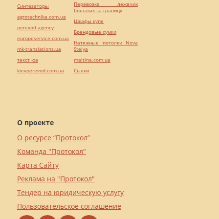
Перевозка лежачих
Синтезаторы
больных за границу
agrotechnika.com.ua
Шкафы купе
perevod.agency
Брендовые сумки
europeservice.com.ua
Натяжные потолки Nova
mk-translations.ua
Stelya
текст юа
maltina.com.ua
kievperevod.com.ua
Cылки
О проекте
О ресурсе “Протокол”
Команда "Протокол"
Карта Сайту
Реклама на "Протокол"
Тендер на юридическую услугу
Пользовательское соглашение