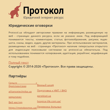
Юридические оговорки
Protocol.ua обладает авторскими правами на информацию, размещенную на
веб - страницах данного ресурса, если не указано иное. Под информацией
понимаются тексты, комментарии, статьи, фотоизображения, рисунки, ящик-
шота, сканы, видео, аудио, другие материалы. При использовании материалов,
размещенных на веб - страницах «Протокол» наличие гиперссылки открытого
для индексации поисковыми системами на protocol.ua обязательна. Под
использованием понимается копирования, адаптация, рерайтинг, модификация
и тому подобное.
Полный текст
Copyright © 2014-2026 «Протокол». Все права защищены.
Партнёры
Серьги с
Винный шкаф
бриллиантами
Подготовка к НМТ / ВНО
alliancetechnika.ua
pereklad.ua
миралинкс
hospice-life.com.ua/
Веб мастер
Перевозка больных
https://motokosmos.ua/