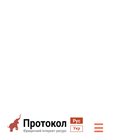
Рус
☰
Укр