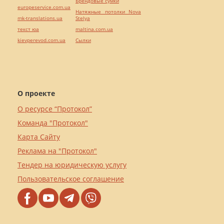
Брендовые сумки
europeservice.com.ua
Натяжные потолки Nova
mk-translations.ua
Stelya
текст юа
maltina.com.ua
kievperevod.com.ua
Cылки
О проекте
О ресурсе “Протокол”
Команда "Протокол"
Карта Сайту
Реклама на "Протокол"
Тендер на юридическую услугу
Пользовательское соглашение