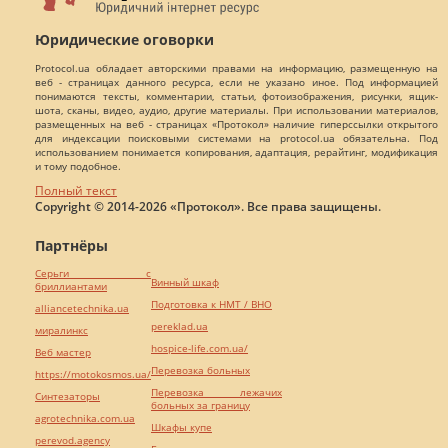
Юридические оговорки
Protocol.ua обладает авторскими правами на информацию, размещенную на
веб - страницах данного ресурса, если не указано иное. Под информацией
понимаются тексты, комментарии, статьи, фотоизображения, рисунки, ящик-
шота, сканы, видео, аудио, другие материалы. При использовании материалов,
размещенных на веб - страницах «Протокол» наличие гиперссылки открытого
для индексации поисковыми системами на protocol.ua обязательна. Под
использованием понимается копирования, адаптация, рерайтинг, модификация
и тому подобное.
Полный текст
Copyright © 2014-2026 «Протокол». Все права защищены.
Партнёры
Серьги с
Винный шкаф
бриллиантами
Подготовка к НМТ / ВНО
alliancetechnika.ua
pereklad.ua
миралинкс
hospice-life.com.ua/
Веб мастер
Перевозка больных
https://motokosmos.ua/
Перевозка лежачих
Синтезаторы
больных за границу
agrotechnika.com.ua
Шкафы купе
perevod.agency