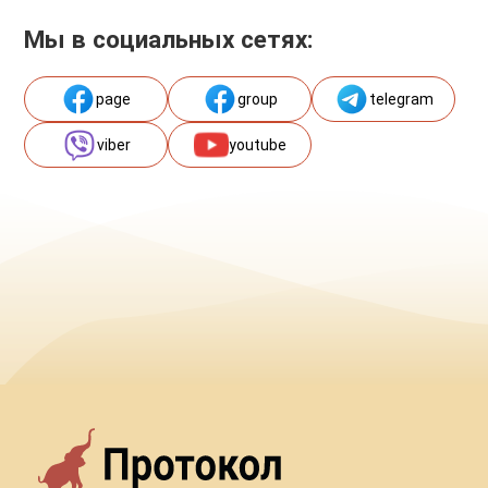
Мы в социальных сетях:
page
group
telegram
viber
youtube