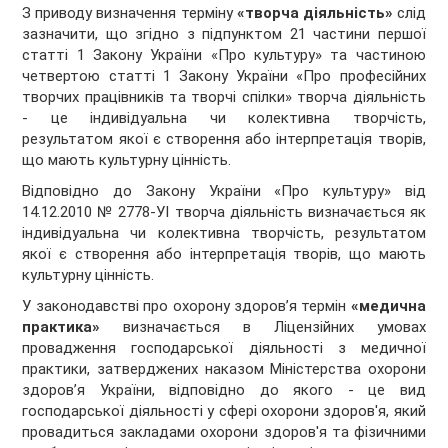
З приводу визначення терміну
«творча діяльність»
слід
зазначити, що згідно з підпунктом 21 частини першої
статті 1 Закону України «Про культуру» та частиною
четвертою статті 1 Закону України «Про професійних
творчих працівників та творчі спілки» творча діяльність
- це індивідуальна чи колективна творчість,
результатом якої є створення або інтерпретація творів,
що мають культурну цінність.
Відповідно до Закону України «Про культуру» від
14.12.2010 № 2778-УІ творча діяльність визначається як
індивідуальна чи колективна творчість, результатом
якої є створення або інтерпретація творів, що мають
культурну цінність.
У законодавстві про охорону здоров’я термін
«медична
практика»
визначається в Ліцензійних умовах
провадження господарської діяльності з медичної
практики, затверджених наказом Міністерства охорони
здоров’я України, відповідно до якого - це вид
господарської діяльності у сфері охорони здоров'я, який
провадиться закладами охорони здоров'я та фізичними