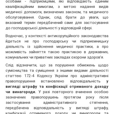
особами - підприємцями, які відповідають єдиним
кваліфікаційним вимогам, з метою надання видів
медичної допомоги, визначених законом, та медичного
обслуговування. Однак, слід брати до уваги, що
вказаний термін передбачений саме для застосування
до господарської діяльності у відповідній сфері.
Водночас, у контексті антикорупційного законодавства
йдеться не про господарську чи підприємницьку
діяльність із здійснення медичної практики, а про
можливість зайняття такою практикою в державних,
комунальних чи приватних закладах охорони здоров’я.
Слід відзначити, що за порушення обмежень щодо
сумісництва та суміщення з іншими видами діяльності
статтею 172-4 Кодексу України про адміністративні
правопорушення встановлено відповідальність
у
вигляді штрафу та конфіскації отриманого доходу
чи винагороди.
У разі повторного вчинення особою
зазначених правопорушень протягом року після
застосування адміністративного стягнення,
передбачена відповідальність у вигляді штрафу,
конфіскації отриманого доходу чи винагороди та