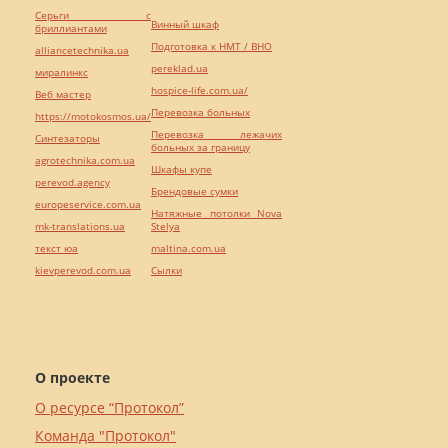
Серьги с
Винный шкаф
бриллиантами
Подготовка к НМТ / ВНО
alliancetechnika.ua
pereklad.ua
миралинкс
hospice-life.com.ua/
Веб мастер
Перевозка больных
https://motokosmos.ua/
Перевозка лежачих
Синтезаторы
больных за границу
agrotechnika.com.ua
Шкафы купе
perevod.agency
Брендовые сумки
europeservice.com.ua
Натяжные потолки Nova
mk-translations.ua
Stelya
текст юа
maltina.com.ua
kievperevod.com.ua
Cылки
О проекте
О ресурсе “Протокол”
Команда "Протокол"