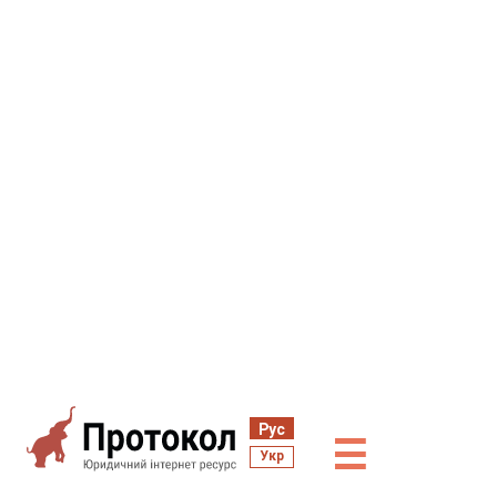
Рус
☰
Укр