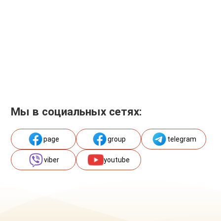
Мы в социальных сетях:
page
group
telegram
viber
youtube