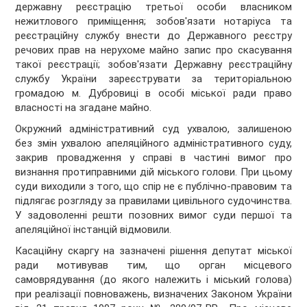
державну реєстрацію третьої особи власником
нежитлового приміщення; зобов'язати нотаріуса та
реєстраційну службу внести до Державного реєстру
речових прав на нерухоме майно запис про скасування
такої реєстрації; зобов'язати Державну реєстраційну
службу України зареєструвати за територіальною
громадою м. Дубровиці в особі міської ради право
власності на згадане майно.
Окружний адміністративний суд ухвалою, залишеною
без змін ухвалою апеляційного адміністративного суду,
закрив провадження у справі в частині вимог про
визнання протиправними дій міського голови. При цьому
суди виходили з того, що спір не є публічно-правовим та
підлягає розгляду за правилами цивільного судочинства.
У задоволенні решти позовних вимог суди першої та
апеляційної інстанцій відмовили.
Касаційну скаргу на зазначені рішення депутат міської
ради мотивував тим, що орган місцевого
самоврядування (до якого належить і міський голова)
при реалізації повноважень, визначених Законом України