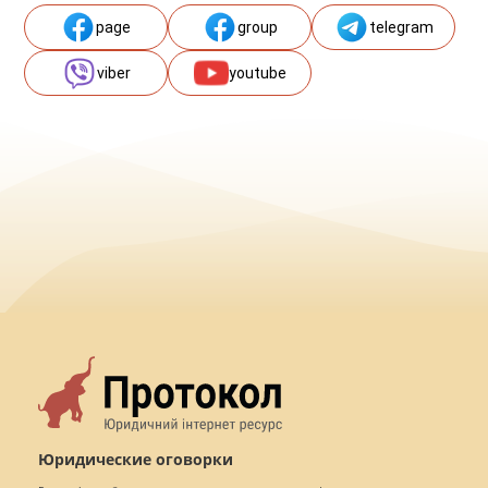
page
group
telegram
viber
youtube
Юридические оговорки