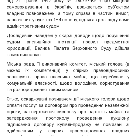
від 21 травня 1997 року № 280/97-ВР «Про місцеве
самоврядування в Україні», вважається суб’єктом
владних повноважень, а тому справа в частині вимог,
зазначених у пунктах 1–4 позову, підлягає розгляду саме
адміністративним судом.
Дослідивши наведені у скарзі доводи щодо порушення
судом апеляційної інстанції правил предметної
юрисдикції, Велика Палата Верховного Суду дійшла
таких висновків.
Міська рада, її виконавчий комітет, міський голова (в
межах їх компетенції) у спірних правовідносинах
реалізують права власника майна, що перебуває у
комунальній власності, щодо володіння, користування
та розпорядження таким майном.
Отже, оскаржувані позивачем дії міського голови щодо
оплати послуг за договором про проведення незалежної
оцінки, затвердження висновку про вартість майна та
затвердження протоколу проведення аукціону,
підписання договору купівлі-продажу не пов’язані зі
здійсненням у спірних правовідносинах владних