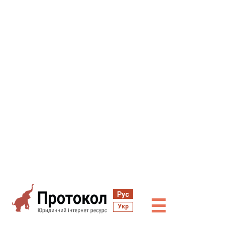
Рус
☰
Укр