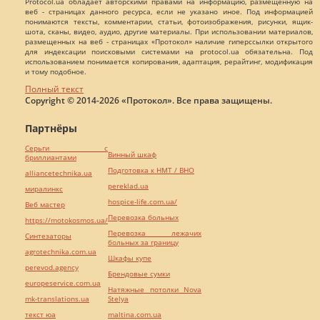
Protocol.ua обладает авторскими правами на информацию, размещенную на
веб - страницах данного ресурса, если не указано иное. Под информацией
понимаются тексты, комментарии, статьи, фотоизображения, рисунки, ящик-
шота, сканы, видео, аудио, другие материалы. При использовании материалов,
размещенных на веб - страницах «Протокол» наличие гиперссылки открытого
для индексации поисковыми системами на protocol.ua обязательна. Под
использованием понимается копирования, адаптация, рерайтинг, модификация
и тому подобное.
Полный текст
Copyright © 2014-2026 «Протокол». Все права защищены.
Партнёры
Серьги с
Винный шкаф
бриллиантами
Подготовка к НМТ / ВНО
alliancetechnika.ua
pereklad.ua
миралинкс
hospice-life.com.ua/
Веб мастер
Перевозка больных
https://motokosmos.ua/
Перевозка лежачих
Синтезаторы
больных за границу
agrotechnika.com.ua
Шкафы купе
perevod.agency
Брендовые сумки
europeservice.com.ua
Натяжные потолки Nova
mk-translations.ua
Stelya
текст юа
maltina.com.ua