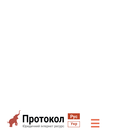
Рус
☰
Укр