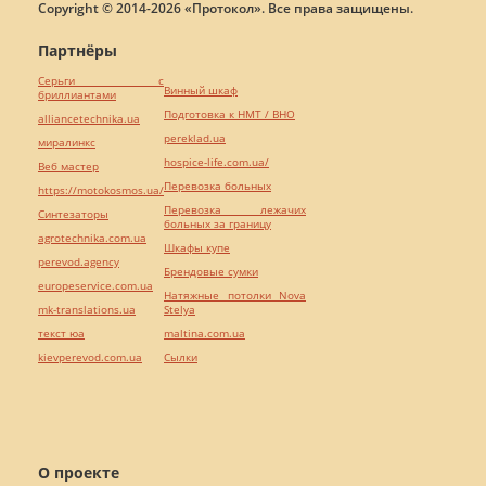
Copyright © 2014-2026 «Протокол». Все права защищены.
Партнёры
Серьги с
Винный шкаф
бриллиантами
Подготовка к НМТ / ВНО
alliancetechnika.ua
pereklad.ua
миралинкс
hospice-life.com.ua/
Веб мастер
Перевозка больных
https://motokosmos.ua/
Перевозка лежачих
Синтезаторы
больных за границу
agrotechnika.com.ua
Шкафы купе
perevod.agency
Брендовые сумки
europeservice.com.ua
Натяжные потолки Nova
mk-translations.ua
Stelya
текст юа
maltina.com.ua
kievperevod.com.ua
Cылки
О проекте