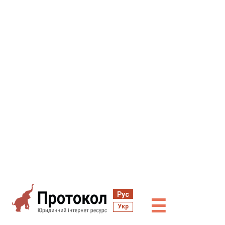
Рус
☰
Укр