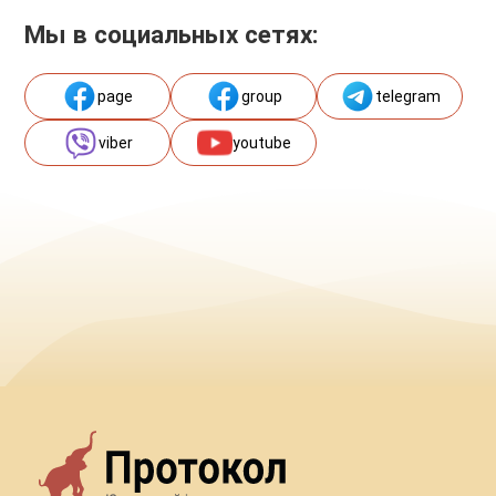
Мы в социальных сетях:
page
group
telegram
viber
youtube