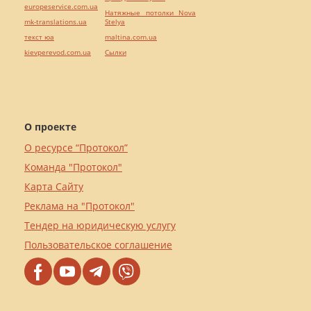
europeservice.com.ua
Натяжные потолки Nova
mk-translations.ua
Stelya
текст юа
maltina.com.ua
kievperevod.com.ua
Cылки
О проекте
О ресурсе “Протокол”
Команда "Протокол"
Карта Сайту
Реклама на "Протокол"
Тендер на юридическую услугу
Пользовательское соглашение