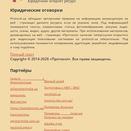
Юридические оговорки
Protocol.ua обладает авторскими правами на информацию, размещенную на
веб - страницах данного ресурса, если не указано иное. Под информацией
понимаются тексты, комментарии, статьи, фотоизображения, рисунки, ящик-
шота, сканы, видео, аудио, другие материалы. При использовании материалов,
размещенных на веб - страницах «Протокол» наличие гиперссылки открытого
для индексации поисковыми системами на protocol.ua обязательна. Под
использованием понимается копирования, адаптация, рерайтинг, модификация
и тому подобное.
Полный текст
Copyright © 2014-2026 «Протокол». Все права защищены.
Партнёры
Серьги с
Винный шкаф
бриллиантами
Подготовка к НМТ / ВНО
alliancetechnika.ua
pereklad.ua
миралинкс
hospice-life.com.ua/
Веб мастер
Перевозка больных
https://motokosmos.ua/
Перевозка лежачих
Синтезаторы
больных за границу
agrotechnika.com.ua
Шкафы купе
perevod.agency
Брендовые сумки