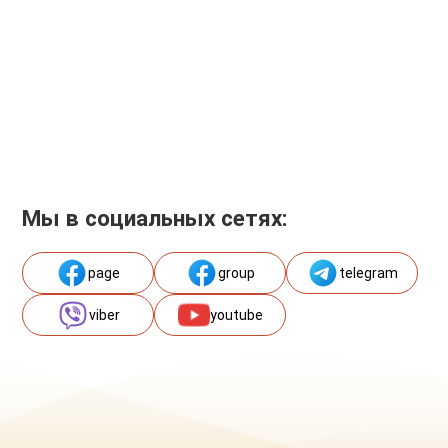
Мы в социальных сетях:
page
group
telegram
viber
youtube