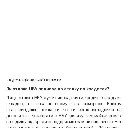
- курс національної валюти.
Як ставка НБУ впливає на ставку по кредитах?
Якщо ставка НБУ дуже висока, взяти кредит стає дуже
складно, а ставка по ньому стає захмарною. Банкам
стає вигідніше покласти кошти своїх вкладників на
депозитні сертифікати в НБУ: ризику там майже немає,
на відміну від кредитів підприємствам чи населенню – їх
легко можуть не повернути. Зараз кожні 6 з 10 гривень,