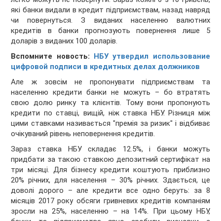
які банки видали в кредит підприємствам, назад навряд
чи повернуться. З виданих населенню валютних
кредитів в банки прогнозують повернення лише 5
доларів з виданих 100 доларів.
Вспомните новость:
НБУ утвердил использование
цифровой подписи в кредитных делах должников
Але ж зовсім не пропонувати підприємствам та
населенню кредити банки не можуть – бо втратять
свою долю ринку та клієнтів. Тому вони пропонують
кредити по ставці, вищій, ніж ставка НБУ. Різниця між
цими ставками називається "премія за ризик" і відбиває
очікуваний рівень неповернення кредитів.
Зараз ставка НБУ складає 12.5%, і банки можуть
придбати за такою ставкою депозитний сертифікат на
три місяці. Для бізнесу кредити коштують приблизно
20% річних, для населення – 30% річних. Здається, це
доволі дорого – але кредити все одно беруть: за 8
місяців 2017 року обсяги гривневих кредитів компаніям
зросли на 25%, населенню – на 14%. При цьому НБУ,