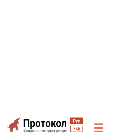
Рус
☰
Укр