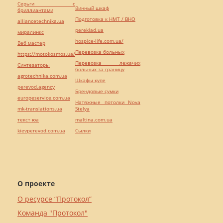
Серьги с
Винный шкаф
бриллиантами
Подготовка к НМТ / ВНО
alliancetechnika.ua
pereklad.ua
миралинкс
hospice-life.com.ua/
Веб мастер
Перевозка больных
https://motokosmos.ua/
Перевозка лежачих
Синтезаторы
больных за границу
agrotechnika.com.ua
Шкафы купе
perevod.agency
Брендовые сумки
europeservice.com.ua
Натяжные потолки Nova
mk-translations.ua
Stelya
текст юа
maltina.com.ua
kievperevod.com.ua
Cылки
О проекте
О ресурсе “Протокол”
Команда "Протокол"