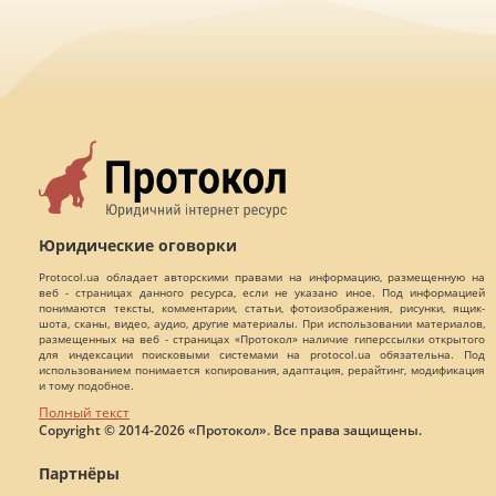
Юридические оговорки
Protocol.ua обладает авторскими правами на информацию, размещенную на
веб - страницах данного ресурса, если не указано иное. Под информацией
понимаются тексты, комментарии, статьи, фотоизображения, рисунки, ящик-
шота, сканы, видео, аудио, другие материалы. При использовании материалов,
размещенных на веб - страницах «Протокол» наличие гиперссылки открытого
для индексации поисковыми системами на protocol.ua обязательна. Под
использованием понимается копирования, адаптация, рерайтинг, модификация
и тому подобное.
Полный текст
Copyright © 2014-2026 «Протокол». Все права защищены.
Партнёры