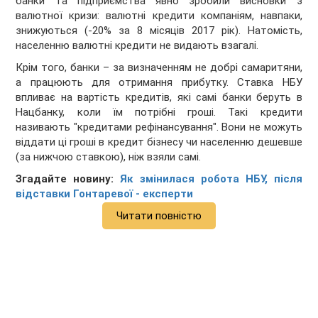
банки та підприємства явно зробили висновки з
валютної кризи: валютні кредити компаніям, навпаки,
знижуються (-20% за 8 місяців 2017 рік). Натомість,
населенню валютні кредити не видають взагалі.
Крім того, банки – за визначенням не добрі самаритяни,
а працюють для отримання прибутку. Ставка НБУ
впливає на вартість кредитів, які самі банки беруть в
Нацбанку, коли їм потрібні гроші. Такі кредити
називають "кредитами рефінансування". Вони не можуть
віддати ці гроші в кредит бізнесу чи населенню дешевше
(за нижчою ставкою), ніж взяли самі.
Згадайте новину:
Як змінилася робота НБУ, після
відставки Гонтаревої - експерти
Читати повністю