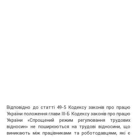
Відповідно до статті 49-5 Кодексу законів про працю
України положення глави ІІІ-Б Кодексу законів про працю
України «Спрощений режим регулювання трудових
відносин» не поширюються на трудові відносини, що
виникають між працівниками та роботодавцями, які є