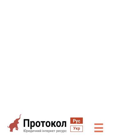
Рус
☰
Укр