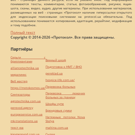
понимаются тексты, комментарии, статьи, фотоизображения, рисунки, ящик-
шота, сканы, видео, аудио, другие материалы. При использовании материалов,
размещенных на веб - страницах «Протокол» наличие гиперссылки открытого
для индексации поисковыми системами на protocol.ua обязательна. Под
использованием понимается копирования, адаптация, рерайтинг, модификация
и тому подобное.
Полный текст
Copyright © 2014-2026 «Протокол». Все права защищены.
Партнёры
Серьги с
Винный шкаф
бриллиантами
Подготовка к НМТ / ВНО
alliancetechnika.ua
pereklad.ua
миралинкс
hospice-life.com.ua/
Веб мастер
Перевозка больных
https://motokosmos.ua/
Перевозка лежачих
Синтезаторы
больных за границу
agrotechnika.com.ua
Шкафы купе
perevod.agency
Брендовые сумки
europeservice.com.ua
Натяжные потолки Nova
mk-translations.ua
Stelya
текст юа
maltina.com.ua
kievperevod.com.ua
Cылки