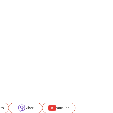
am
viber
youtube