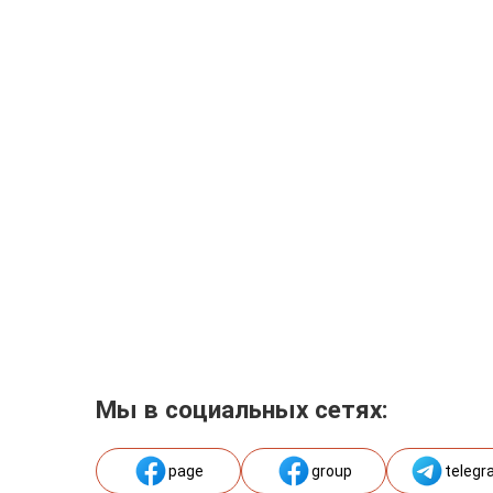
Мы в социальных сетях:
page
group
telegr