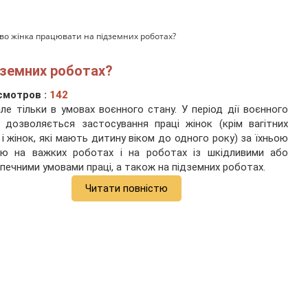
во жінка працювати на підземних роботах?
дземних роботах?
смотров :
142
але тільки в умовах воєнного стану. У період дії воєнного
 дозволяється застосування праці жінок (крім вагітних
 і жінок, які мають дитину віком до одного року) за їхньою
ою на важких роботах і на роботах із шкідливими або
печними умовами праці, а також на підземних роботах.
Читати повністю