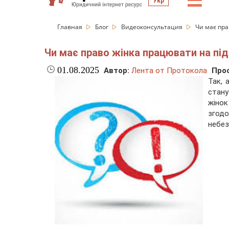
☰
Укр
Главная
Блог
Видеоконсультация
Чи має пра
Чи має право жінка працювати на пі
01.08.2025
Автор:
Лента от Протокола
Про
Так, 
стану
жінок
згод
небез