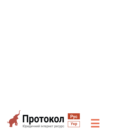
Рус
☰
Укр