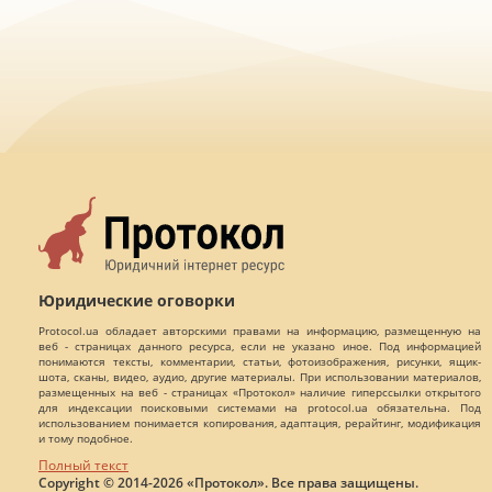
Юридические оговорки
Protocol.ua обладает авторскими правами на информацию, размещенную на
веб - страницах данного ресурса, если не указано иное. Под информацией
понимаются тексты, комментарии, статьи, фотоизображения, рисунки, ящик-
шота, сканы, видео, аудио, другие материалы. При использовании материалов,
размещенных на веб - страницах «Протокол» наличие гиперссылки открытого
для индексации поисковыми системами на protocol.ua обязательна. Под
использованием понимается копирования, адаптация, рерайтинг, модификация
и тому подобное.
Полный текст
Copyright © 2014-2026 «Протокол». Все права защищены.