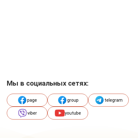
Мы в социальных сетях:
page
group
telegram
viber
youtube