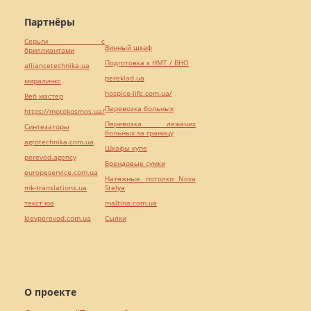
Партнёры
Серьги с
Винный шкаф
бриллиантами
Подготовка к НМТ / ВНО
alliancetechnika.ua
pereklad.ua
миралинкс
hospice-life.com.ua/
Веб мастер
Перевозка больных
https://motokosmos.ua/
Перевозка лежачих
Синтезаторы
больных за границу
agrotechnika.com.ua
Шкафы купе
perevod.agency
Брендовые сумки
europeservice.com.ua
Натяжные потолки Nova
mk-translations.ua
Stelya
текст юа
maltina.com.ua
kievperevod.com.ua
Cылки
О проекте