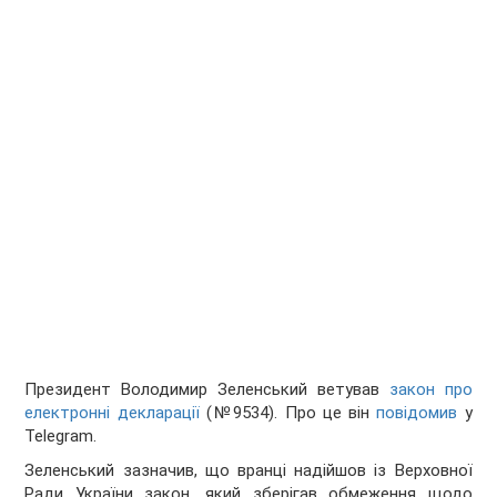
Президент Володимир Зеленський ветував
закон про
електронні декларації
(№9534). Про це він
повідомив
у
Telegram.
Зеленський зазначив, що вранці надійшов із Верховної
Ради України закон, який зберігав обмеження щодо