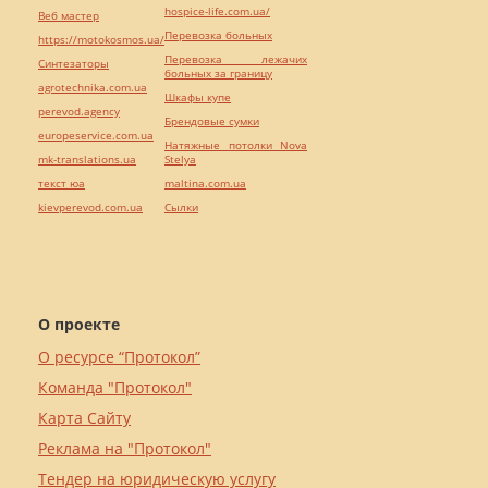
hospice-life.com.ua/
Веб мастер
Перевозка больных
https://motokosmos.ua/
Перевозка лежачих
Синтезаторы
больных за границу
agrotechnika.com.ua
Шкафы купе
perevod.agency
Брендовые сумки
europeservice.com.ua
Натяжные потолки Nova
mk-translations.ua
Stelya
текст юа
maltina.com.ua
kievperevod.com.ua
Cылки
О проекте
О ресурсе “Протокол”
Команда "Протокол"
Карта Сайту
Реклама на "Протокол"
Тендер на юридическую услугу