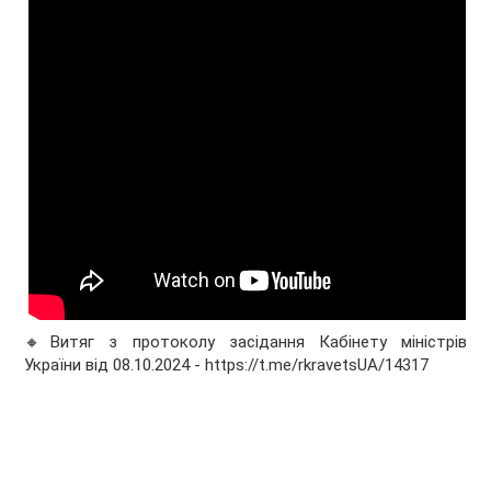
🔸Витяг з протоколу засідання Кабінету міністрів
України від 08.10.2024 - https://t.me/rkravetsUA/14317