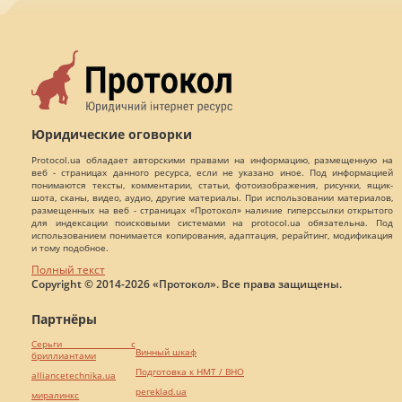
Юридические оговорки
Protocol.ua обладает авторскими правами на информацию, размещенную на
веб - страницах данного ресурса, если не указано иное. Под информацией
понимаются тексты, комментарии, статьи, фотоизображения, рисунки, ящик-
шота, сканы, видео, аудио, другие материалы. При использовании материалов,
размещенных на веб - страницах «Протокол» наличие гиперссылки открытого
для индексации поисковыми системами на protocol.ua обязательна. Под
использованием понимается копирования, адаптация, рерайтинг, модификация
и тому подобное.
Полный текст
Copyright © 2014-2026 «Протокол». Все права защищены.
Партнёры
Серьги с
Винный шкаф
бриллиантами
Подготовка к НМТ / ВНО
alliancetechnika.ua
pereklad.ua
миралинкс