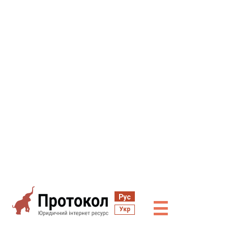
Рус
☰
Укр