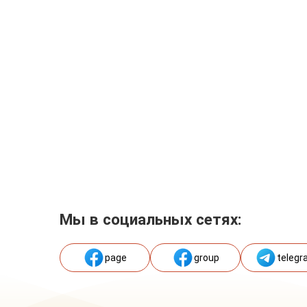
Мы в социальных сетях:
page
group
telegr