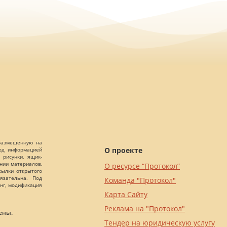
 размещенную на
О проекте
Под информацией
 рисунки, ящик-
ании материалов,
О ресурсе “Протокол”
сылки открытого
язательна. Под
Команда "Протокол"
нг, модификация
Карта Сайту
Реклама на "Протокол"
ены.
Тендер на юридическую услугу