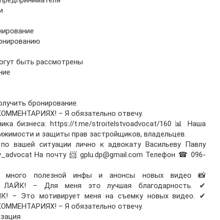
 предпринимателя
и
нирование
ронированию
могут быть рассмотрены
ние
олучить бронирование.
КОММЕНТАРИЯХ! – Я обязательно отвечу.
 бизнеса: https://t.me/stroitelstvoadvocat/160 📊 Наша
вижимости и защиты прав застройщиков, владельцев.
по вашей ситуации лично к адвокату Васильеву Павлу
liev_advocat На почту 📨 gplu.dp@gmail.com Телефон ☎ 096-
ам много полезной инфы и анонсы новых видео 📸
авьте ЛАЙК! – Для меня это лучшая благодарность. ✔
 – Это мотивирует меня на съемку новых видео. ✔
КОММЕНТАРИЯХ! – Я обязательно отвечу.
изация