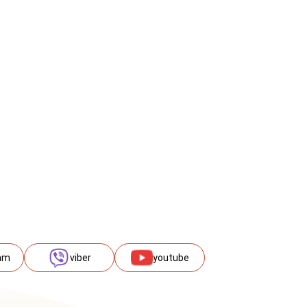
am
viber
youtube