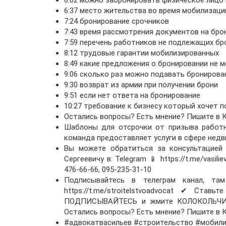
6:02 можно забронировать физическое лицо
6:37 место жительства во время мобилизаци
7:24 бронирование срочников
7:43 время рассмотрения документов на бро
7:59 перечень работников не подлежащих б
8:12 трудовые гарантии мобилизированных
8:49 какие предложения о бронировании не 
9:06 сколько раз можно подавать бронирова
9:30 возврат из армии при получении брони
9:51 если нет ответа на бронирование
10:27 требование к бизнесу который хочет п
Остались вопросы? Есть мнение? Пишите в 
Шаблоны для отсрочки от призыва работника
команда предоставляет услуги в сфере нед
Вы можете обратиться за консультацией 
Сергеевичу в: Telegram 📱 https://t.me/vasi
476-66-66, 095-235-31-10
Подписывайтесь в телеграм канал, т
https://t.me/stroitelstvoadvocat ✔ Ст
ПОДПИСЫВАЙТЕСЬ и жмите КОЛОКОЛЬЧИК!
Остались вопросы? Есть мнение? Пишите в 
#адвокатвасильев #строительство #мобил