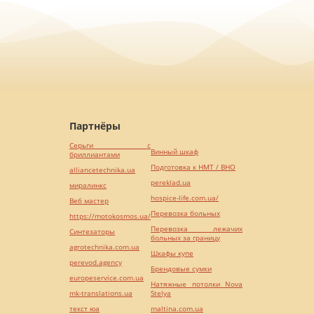
Партнёры
Серьги с
Винный шкаф
бриллиантами
Подготовка к НМТ / ВНО
alliancetechnika.ua
pereklad.ua
миралинкс
hospice-life.com.ua/
Веб мастер
Перевозка больных
https://motokosmos.ua/
Перевозка лежачих
Синтезаторы
больных за границу
agrotechnika.com.ua
Шкафы купе
perevod.agency
Брендовые сумки
europeservice.com.ua
Натяжные потолки Nova
mk-translations.ua
Stelya
текст юа
maltina.com.ua