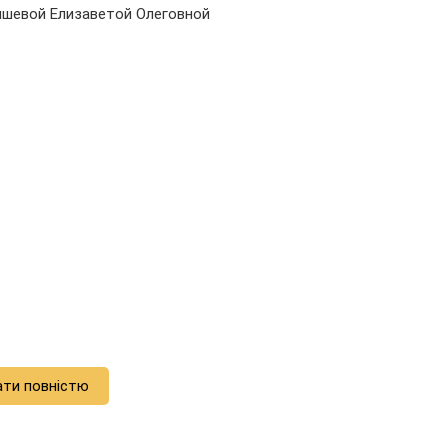
ышевой Елизаветой Олеговной
ати повністю