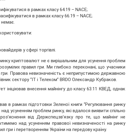
ифікуватися в рамках класу 64.19 – NACE;
асифікуватися в рамках класу 66.19 – NACE;
 немає.
икористовувати:
овайдерів у сфері торгівлі.
 ринку криптовалют не є вирішальним для усунення проблем
озумілих правил гри. Ми глибоко переконані, що учасники
а гри. Правова невизначеність є неприпустимою державною
івник сектору “ІТ і Телеком” BRDO Олександр Кубраков.
ет ініціював внесення майнінгу до класу 63.11 КВЕД, однак
в в рамках підготовки Зеленої книги “Регулювання ринку
над усуненням проблем ринку, які вдалося виявити спільно
роз’яснення від Держспецзв’язку про те, що майнінг не
ватимемо над усуненням правової невизначеності на ринку
л гри і перетворенням України на передову країну.