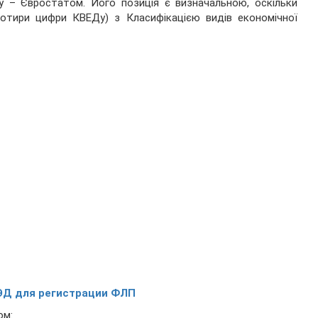
 – Євростатом. Його позиція є визначальною, оскільки
(чотири цифри КВЕДу) з Класифікацією видів економічної
ЭД для регистрации ФЛП
ом: