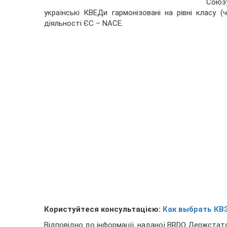
Союзу
українські КВЕДи гармонізовані на рівні класу 
діяльності ЄС – NACE.
Користуйтеся консультацією:
Как выбрать КВ
Відповідно до інформації, наданої BRDO Держстат