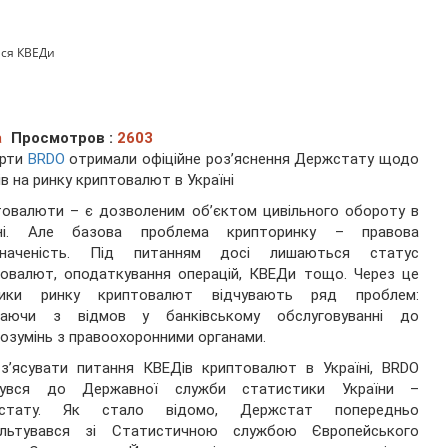
ися КВЕДи
а
Просмотров :
2603
ерти
BRDO
отримали офіційне роз’яснення Держстату щодо
в на ринку криптовалют в Україні
овалюти – є дозволеним об’єктом цивільного обороту в
їні. Але базова проблема крипторинку – правова
значеність. Під питанням досі лишаються статус
овалют, оподаткування операцій, КВЕДи тощо. Через це
ники ринку криптовалют відчувають ряд проблем:
наючи з відмов у банківському обслуговуванні до
озумінь з правоохоронними органами.
з’ясувати питання КВЕДів криптовалют в Україні, BRDO
нувся до Державної служби статистики України –
стату. Як стало відомо, Держстат попередньо
ультувався зі Статистичною службою Європейського