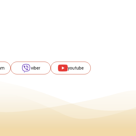
am
viber
youtube