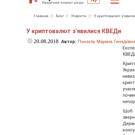
☰
Укр
Главная
Блог
Новости
У криптовалют з'явил
У криптовалют з'явилися КВЕДи
20.08.2018
Автор:
Понзель Марина Генадіївн
Експ
КВЕДі
Крипт
Укра
неви
крипт
учас
почи
непор
Щоб 
звер
Держ
конс