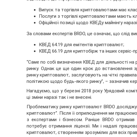
Випуск та торгівля криптовалютами має клас
Послуги з торгівлі криптовалютами мають кл
Офіційної позиції щодо КВЕДу майнінгу наразі
За словами експертів BRDO, це означає, що слід в
КВЕД 64.19 для емітентів криптовалют;
КВЕД 66.19 для криптобірж та інших сервіс-пр
“Саме по собі визначення КВЕД для діяльності на
ринку. Однак це ще один крок до встановлення зр
ринку криптовалют, заслуговують на чіткі правил
політикою щодо будь-якого ринку”, – зазначив кер
Нагадуємо, що у березні 2018 року Урядовий коміт
ці зміни наразі так і не внесені.
Проблематику ринку криптовалют BRDO досліджува
криптовалют”. Після її оприлюднення ми працюємо 
з експертами і бізнесом. Раніше BRDO отримав 
потребує отримання ліцензії. Ми і надалі працю
криптовалют, створенням зрозумілих для всіх прави