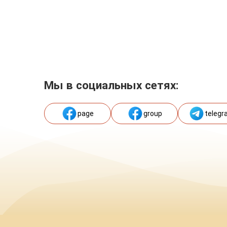
Мы в социальных сетях:
page
group
telegr