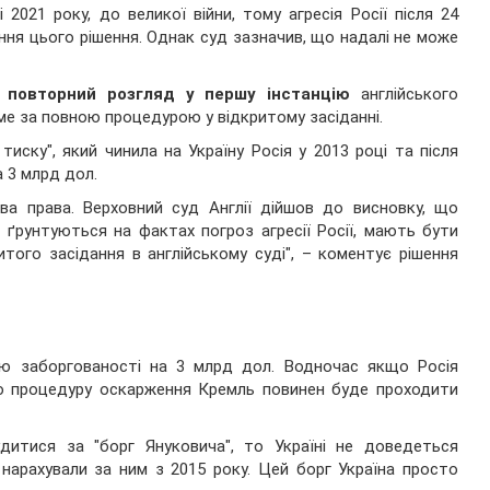
 2021 року, до великої війни, тому агресія Росії після 24
ння цього рішення. Однак суд зазначив, що надалі не може
а
повторний розгляд у першу інстанцію
англійського
е за повною процедурою у відкритому засіданні.
иску", який чинила на Україну Росія у 2013 році та після
а 3 млрд дол.
ва права. Верховний суд Англії дійшов до висновку, що
і ґрунтуються на фактах погроз агресії Росії, мають бути
того засідання в англійському суді", – коментує рішення
ою заборгованості на 3 млрд дол. Водночас якщо Росія
то процедуру оскарження Кремль повинен буде проходити
дитися за "борг Януковича", то Україні не доведеться
 нарахували за ним з 2015 року. Цей борг Україна просто