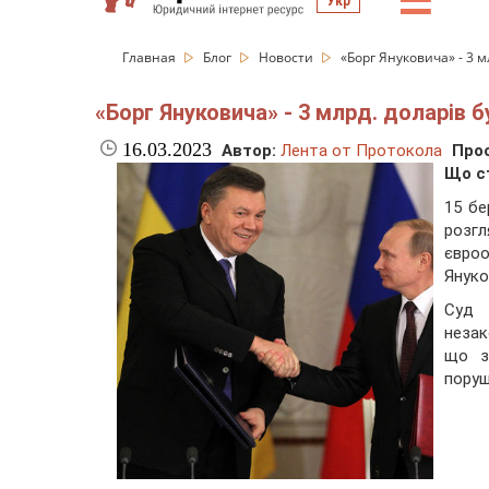
☰
Укр
Главная
Блог
Новости
«Борг Януковича» - 3 м
«Борг Януковича» - 3 млрд. доларів б
16.03.2023
Автор:
Лента от Протокола
Про
Що с
15 бе
розгл
євро
Януко
Суд 
незак
що з
поруш