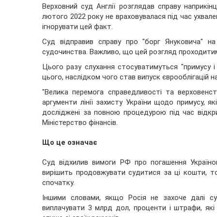
Верховний суд Англії розглядав справу наприкінці
лютого 2022 року не враховувалася під час ухвале
ігнорувати цей факт.
Суд відправив справу про "борг Януковича" н
судочинства. Важливо, що цей розгляд проходитим
Цього разу слухання стосуватимуться "примусу і т
цього, наслідком чого став випуск єврооблігацій н
"Велика перемога справедливості та верховенст
аргументи лінії захисту України щодо примусу, як
досліджені за повною процедурою під час відкри
Міністерство фінансів.
Що це означає
Суд відхилив вимоги РФ про погашення Україн
вирішить продовжувати судитися за ці кошти, 
спочатку.
Іншими словами, якщо Росія не захоче далі су
виплачувати 3 млрд дол, проценти і штрафи, які