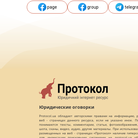
page
group
telegr
Юридические оговорки
Protocol.ua обладает авторскими правами на информацию,
веб - страницах данного ресурса, если не указано иное. 
понимаются тексты, комментарии, статьи, фотоизображения,
шота, сканы, видео, аудио, другие материалы. При использов
размещенных на веб - страницах «Протокол» наличие гиперс
для индексации поисковыми системами на protocol.ua об