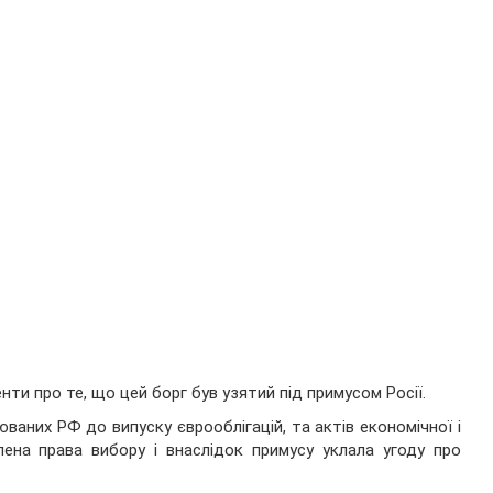
ти про те, що цей борг був узятий під примусом Росії.
ваних РФ до випуску єврооблігацій, та актів економічної і
влена права вибору і внаслідок примусу уклала угоду про