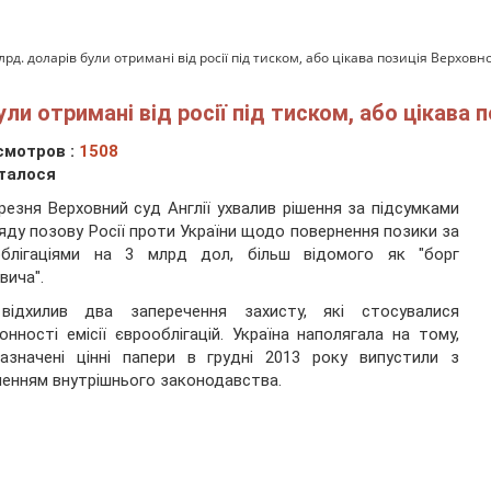
лрд. доларів були отримані від росії під тиском, або цікава позиція Верховно
ули отримані від росії під тиском, або цікава 
смотров :
1508
талося
резня Верховний суд Англії ухвалив рішення за підсумками
яду позову Росії проти України щодо повернення позики за
облігаціями на 3 млрд дол, більш відомого як "борг
вича".
відхилив два заперечення захисту, які стосувалися
онності емісії єврооблігацій. Україна наполягала на тому,
азначені цінні папери в грудні 2013 року випустили з
енням внутрішнього законодавства.