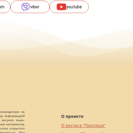
am
viber
youtube
 размещенную на
О проекте
Под информацией
 рисунки, ящик-
ании материалов,
О ресурсе “Протокол”
сылки открытого
язательна. Под