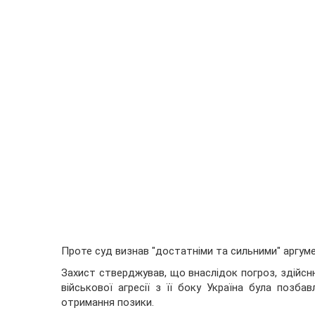
Проте суд визнав "достатніми та сильними" аргумен
Захист стверджував, що внаслідок погроз, здійсню
військової агресії з її боку Україна була позба
отримання позики.