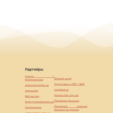
Партнёры
Серьги с
Винный шкаф
бриллиантами
Подготовка к НМТ / ВНО
alliancetechnika.ua
pereklad.ua
миралинкс
hospice-life.com.ua/
Веб мастер
Перевозка больных
https://motokosmos.ua/
Перевозка лежачих
Синтезаторы
больных за границу
agrotechnika.com.ua