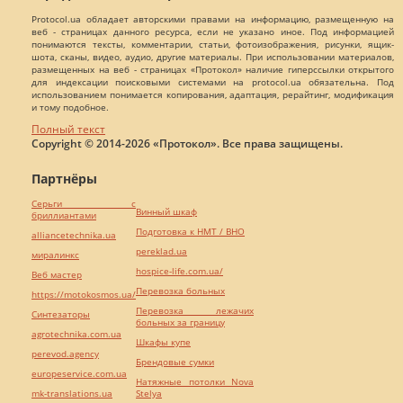
Protocol.ua обладает авторскими правами на информацию, размещенную на
веб - страницах данного ресурса, если не указано иное. Под информацией
понимаются тексты, комментарии, статьи, фотоизображения, рисунки, ящик-
шота, сканы, видео, аудио, другие материалы. При использовании материалов,
размещенных на веб - страницах «Протокол» наличие гиперссылки открытого
для индексации поисковыми системами на protocol.ua обязательна. Под
использованием понимается копирования, адаптация, рерайтинг, модификация
и тому подобное.
Полный текст
Copyright © 2014-2026 «Протокол». Все права защищены.
Партнёры
Серьги с
Винный шкаф
бриллиантами
Подготовка к НМТ / ВНО
alliancetechnika.ua
pereklad.ua
миралинкс
hospice-life.com.ua/
Веб мастер
Перевозка больных
https://motokosmos.ua/
Перевозка лежачих
Синтезаторы
больных за границу
agrotechnika.com.ua
Шкафы купе
perevod.agency
Брендовые сумки
europeservice.com.ua
Натяжные потолки Nova
mk-translations.ua
Stelya