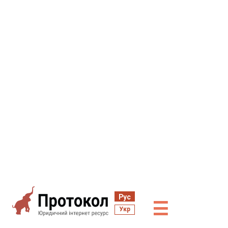
Рус
☰
Укр