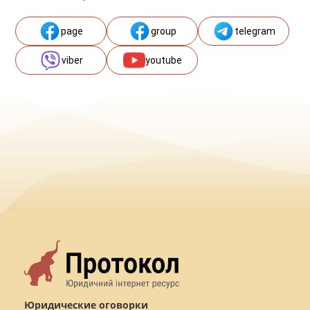
page
group
telegram
viber
youtube
Юридические оговорки