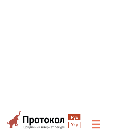
Рус
☰
Укр