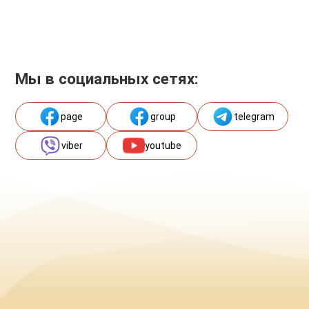
Мы в социальных сетях:
page
group
telegram
viber
youtube