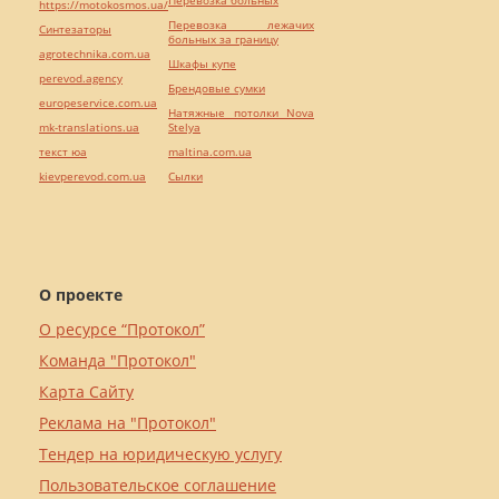
https://motokosmos.ua/
Перевозка лежачих
Синтезаторы
больных за границу
agrotechnika.com.ua
Шкафы купе
perevod.agency
Брендовые сумки
europeservice.com.ua
Натяжные потолки Nova
mk-translations.ua
Stelya
текст юа
maltina.com.ua
kievperevod.com.ua
Cылки
О проекте
О ресурсе “Протокол”
Команда "Протокол"
Карта Сайту
Реклама на "Протокол"
Тендер на юридическую услугу
Пользовательское соглашение