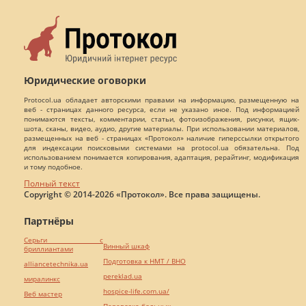
Юридические оговорки
Protocol.ua обладает авторскими правами на информацию, размещенную на
веб - страницах данного ресурса, если не указано иное. Под информацией
понимаются тексты, комментарии, статьи, фотоизображения, рисунки, ящик-
шота, сканы, видео, аудио, другие материалы. При использовании материалов,
размещенных на веб - страницах «Протокол» наличие гиперссылки открытого
для индексации поисковыми системами на protocol.ua обязательна. Под
использованием понимается копирования, адаптация, рерайтинг, модификация
и тому подобное.
Полный текст
Copyright © 2014-2026 «Протокол». Все права защищены.
Партнёры
Серьги с
Винный шкаф
бриллиантами
Подготовка к НМТ / ВНО
alliancetechnika.ua
pereklad.ua
миралинкс
hospice-life.com.ua/
Веб мастер
Перевозка больных