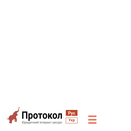
Рус
☰
Укр