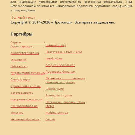
для индексации поисковыми системами на protocol.ua обязательна. Под
использованием понимается копирования, адаптация, рерайтинг, модификация
и тому подобное.
Полный текст
Copyright © 2014-2026 «Протокол». Все права защищены.
Партнёры
Серьги с
Винный шкаф
бриллиантами
Подготовка к НМТ / ВНО
alliancetechnika.ua
pereklad.ua
миралинкс
hospice-life.com.ua/
Веб мастер
Перевозка больных
https://motokosmos.ua/
Перевозка лежачих
Синтезаторы
больных за границу
agrotechnika.com.ua
Шкафы купе
perevod.agency
Брендовые сумки
europeservice.com.ua
Натяжные потолки Nova
mk-translations.ua
Stelya
текст юа
maltina.com.ua
kievperevod.com.ua
Cылки