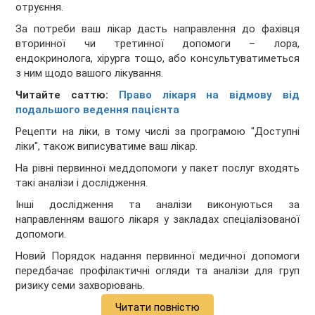
отруєння.
За потреби ваш лікар дасть направлення до фахівця
вторинної чи третинної допомоги – лора,
ендокринолога, хірурга тощо, або консультуватиметься
з ним щодо вашого лікування.
Читайте саттю:
Право лікаря на відмову від
подальшого ведення пацієнта
Рецепти на ліки, в тому числі за програмою "Доступні
ліки", також виписуватиме ваш лікар.
На рівні первинної меддопомоги у пакет послуг входять
такі аналізи і дослідження.
Інші дослідження та аналізи виконуються за
направленням вашого лікаря у закладах спеціалізованої
допомоги.
Новий Порядок надання первинної медичної допомоги
передбачає профілактичні огляди та аналізи для груп
ризику семи захворювань.
Читати повністю