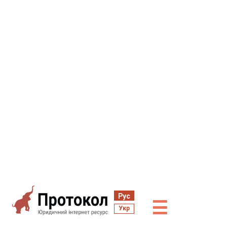
Рус
☰
Укр