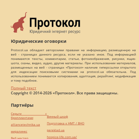
Юридические оговорки
Protocol.ua обладает авторскими правами на информацию, размещенную на
веб - страницах данного ресурса, если не указано иное. Под информацией
понимаются тексты, комментарии, статьи, фотоизображения, рисунки, ящик-
шота, сканы, видео, аудио, другие материалы. При использовании материалов,
размещенных на веб - страницах «Протокол» наличие гиперссылки открытого
для индексации поисковыми системами на protocol.ua обязательна. Под
использованием понимается копирования, адаптация, рерайтинг, модификация
и тому подобное.
Полный текст
Copyright © 2014-2026 «Протокол». Все права защищены.
Партнёры
Серьги с
Винный шкаф
бриллиантами
Подготовка к НМТ / ВНО
alliancetechnika.ua
pereklad.ua
миралинкс
hospice-life.com.ua/
Веб мастер