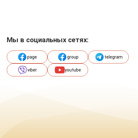
Мы в социальных сетях:
page
group
telegram
viber
youtube