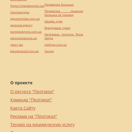
Перевозка больных
https://motokosmos.ua/
Перевозка лежачих
Синтезаторы
больных за границу
agrotechnika.com.ua
Шкафы купе
perevod.agency
Брендовые сумки
europeservice.com.ua
Натяжные потолки Nova
mk-translations.ua
Stelya
текст юа
maltina.com.ua
kievperevod.com.ua
Cылки
О проекте
О ресурсе “Протокол”
Команда "Протокол"
Карта Сайту
Реклама на "Протокол"
Тендер на юридическую услугу