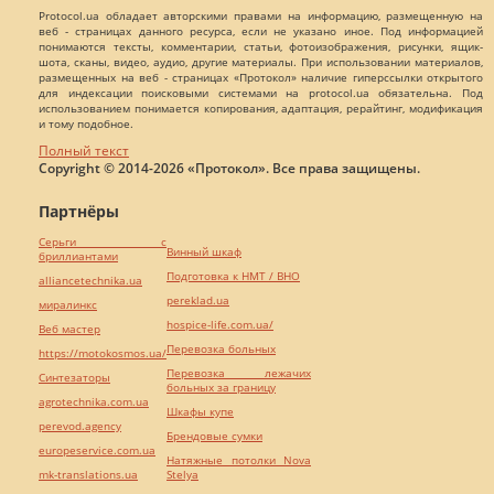
Protocol.ua обладает авторскими правами на информацию, размещенную на
веб - страницах данного ресурса, если не указано иное. Под информацией
понимаются тексты, комментарии, статьи, фотоизображения, рисунки, ящик-
шота, сканы, видео, аудио, другие материалы. При использовании материалов,
размещенных на веб - страницах «Протокол» наличие гиперссылки открытого
для индексации поисковыми системами на protocol.ua обязательна. Под
использованием понимается копирования, адаптация, рерайтинг, модификация
и тому подобное.
Полный текст
Copyright © 2014-2026 «Протокол». Все права защищены.
Партнёры
Серьги с
Винный шкаф
бриллиантами
Подготовка к НМТ / ВНО
alliancetechnika.ua
pereklad.ua
миралинкс
hospice-life.com.ua/
Веб мастер
Перевозка больных
https://motokosmos.ua/
Перевозка лежачих
Синтезаторы
больных за границу
agrotechnika.com.ua
Шкафы купе
perevod.agency
Брендовые сумки
europeservice.com.ua
Натяжные потолки Nova
mk-translations.ua
Stelya