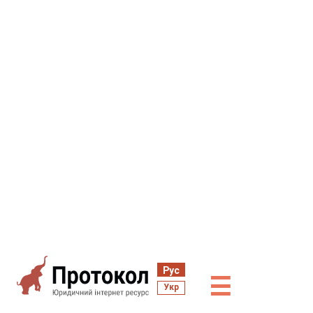
Рус
☰
Укр