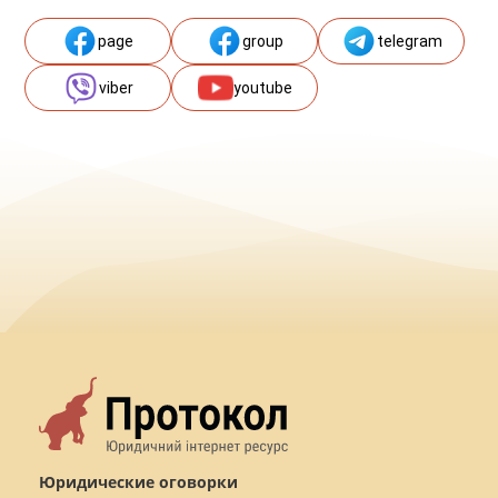
page
group
telegram
viber
youtube
Юридические оговорки