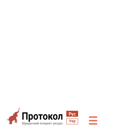
Рус
☰
Укр