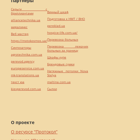
Партнёры
Серьги с
Винный шкаф
бриллиантами
Подготовка к НМТ / ВНО
alliancetechnika.ua
pereklad.ua
миралинкс
hospice-life.com.ua/
Веб мастер
Перевозка больных
https://motokosmos.ua/
Перевозка лежачих
Синтезаторы
больных за границу
agrotechnika.com.ua
Шкафы купе
perevod.agency
Брендовые сумки
europeservice.com.ua
Натяжные потолки Nova
mk-translations.ua
Stelya
текст юа
maltina.com.ua
kievperevod.com.ua
Cылки
О проекте
О ресурсе “Протокол”