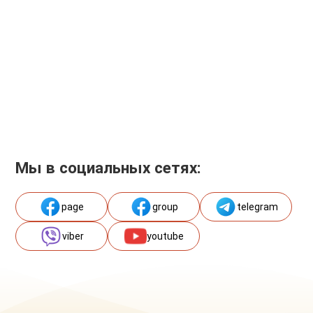
Мы в социальных сетях:
page
group
telegram
viber
youtube