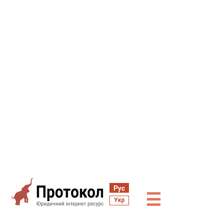
Рус
☰
Укр