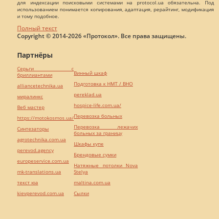
для индексации поисковыми системами на protocol.ua обязательна. Под
использованием понимается копирования, адаптация, рерайтинг, модификация
и тому подобное.
Полный текст
Copyright © 2014-2026 «Протокол». Все права защищены.
Партнёры
Серьги с
Винный шкаф
бриллиантами
Подготовка к НМТ / ВНО
alliancetechnika.ua
pereklad.ua
миралинкс
hospice-life.com.ua/
Веб мастер
Перевозка больных
https://motokosmos.ua/
Перевозка лежачих
Синтезаторы
больных за границу
agrotechnika.com.ua
Шкафы купе
perevod.agency
Брендовые сумки
europeservice.com.ua
Натяжные потолки Nova
mk-translations.ua
Stelya
текст юа
maltina.com.ua
kievperevod.com.ua
Cылки