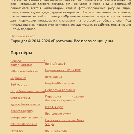
веб - страницах данного ресурса, если не указано иное. Под информацией
понимаются тексты, комментарии, статьи, фотоизображения, рисунки, ящик-
шота, сканы, видео, аудио, другие материалы. При использовании материалов,
размещенных на веб - страницах «Протокол» наличие гиперссылки открытого
для индексации поисковыми системами на protocol.ua обязательна. Под
использованием понимается копирования, адаптация, рерайтинг, модификация
и тому подобное.
Полный текст
Copyright © 2014-2026 «Протокол». Все права защищены.
Партнёры
Серьги с
Винный шкаф
бриллиантами
Подготовка к НМТ / ВНО
alliancetechnika.ua
pereklad.ua
миралинкс
hospice-life.com.ua/
Веб мастер
Перевозка больных
https://motokosmos.ua/
Перевозка лежачих
Синтезаторы
больных за границу
agrotechnika.com.ua
Шкафы купе
perevod.agency
Брендовые сумки
europeservice.com.ua
Натяжные потолки Nova
mk-translations.ua
Stelya
текст юа
maltina.com.ua