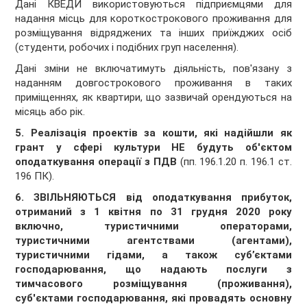
Дані КВЕДИ використовуються підприємцями для
надання місць для короткострокового проживання для
розміщування відряджених та інших приїжджих осіб
(студенти, робочих і подібних груп населення).
Дані зміни не включатимуть діяльність, пов'язану з
наданням довгострокового проживання в таких
приміщеннях, як квартири, що зазвичай орендуються на
місяць або рік.
5. Реалізація проектів за кошти, які надійшли як
грант у сфері культури
НЕ будуть об'єктом
оподаткування операції з ПДВ
(пп. 196.1.20 п. 196.1 ст.
196 ПК).
6.
ЗВІЛЬНЯЮТЬСЯ від оподаткування прибуток,
отриманий з 1 квітня по 31 грудня 2020 року
включно,
туристичними операторами,
туристичними агентствами (агентами),
туристичними гідами, а також суб’єктами
господарювання, що надають послуги з
тимчасового розміщування (проживання),
суб'єктами господарювання, які провадять основну