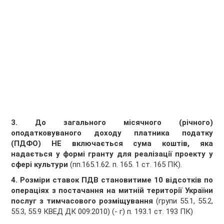
3.
До загального місячного (річного)
оподатковуваного доходу платника податку
(ПДФО) НЕ включається сума коштів, яка
надається у формі гранту для реалізації проекту у
сфері культури
(пп.165.1.62. п. 165. 1 ст. 165 ПК).
4.
Розміри ставок ПДВ становитиме 10 відсотків по
операціях з постачання на митній території України
послуг з тимчасового розміщування
(групи 55.1, 55.2,
55.3, 55.9 КВЕД ДК 009:2010) (- г) п. 193.1 ст. 193 ПК)