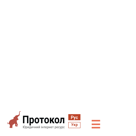
Рус
☰
Укр