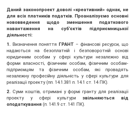
Даний законопроект доволі «креативний» однак, не
для всіх платників податків. Проаналізуємо основні
нововведення щодо зменшення податкового
навантаження на суб’єктів підприємницької
діяльності:
1.
Визначення поняття
ГРАНТ
– фінансові ресурси, що
надаються на безоплатній і безповоротній основі
юридичним особам у сфері культури незалежно від
форми власності, фізичним особам, фізичним особам-
підприємцям та фізичним особам, які провадять
незалежну професійну діяльність у сфері культури для
реалізації проекту (пп. 14.1.381 п. 14.1 ст. 14 ПК).
2.
Суми коштів, отримані у формі гранту для реалізації
проекту у сфері культури
звільняються від
оподаткування
(п. 141.9 ст. 141 ПК).