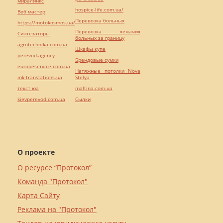
миралинкс
hospice-life.com.ua/
Веб мастер
Перевозка больных
https://motokosmos.ua/
Перевозка лежачих
Синтезаторы
больных за границу
agrotechnika.com.ua
Шкафы купе
perevod.agency
Брендовые сумки
europeservice.com.ua
Натяжные потолки Nova
mk-translations.ua
Stelya
текст юа
maltina.com.ua
kievperevod.com.ua
Cылки
О проекте
О ресурсе “Протокол”
Команда "Протокол"
Карта Сайту
Реклама на "Протокол"