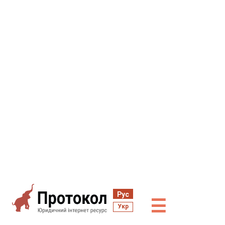
Рус
☰
Укр