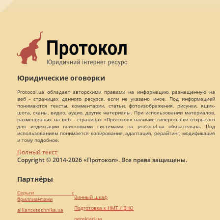
Юридические оговорки
Protocol.ua обладает авторскими правами на информацию, размещенную на
веб - страницах данного ресурса, если не указано иное. Под информацией
понимаются тексты, комментарии, статьи, фотоизображения, рисунки, ящик-
шота, сканы, видео, аудио, другие материалы. При использовании материалов,
размещенных на веб - страницах «Протокол» наличие гиперссылки открытого
для индексации поисковыми системами на protocol.ua обязательна. Под
использованием понимается копирования, адаптация, рерайтинг, модификация
и тому подобное.
Полный текст
Copyright © 2014-2026 «Протокол». Все права защищены.
Партнёры
Серьги с
Винный шкаф
бриллиантами
Подготовка к НМТ / ВНО
alliancetechnika.ua
pereklad.ua