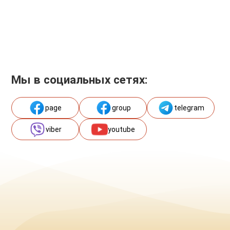
Мы в социальных сетях:
page
group
telegram
viber
youtube