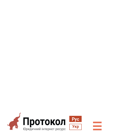
Рус
☰
Укр