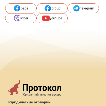
page
group
telegram
viber
youtube
Юридические оговорки