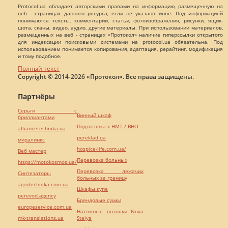
Protocol.ua обладает авторскими правами на информацию, размещенную на
веб - страницах данного ресурса, если не указано иное. Под информацией
понимаются тексты, комментарии, статьи, фотоизображения, рисунки, ящик-
шота, сканы, видео, аудио, другие материалы. При использовании материалов,
размещенных на веб - страницах «Протокол» наличие гиперссылки открытого
для индексации поисковыми системами на protocol.ua обязательна. Под
использованием понимается копирования, адаптация, рерайтинг, модификация
и тому подобное.
Полный текст
Copyright © 2014-2026 «Протокол». Все права защищены.
Партнёры
Серьги с
Винный шкаф
бриллиантами
Подготовка к НМТ / ВНО
alliancetechnika.ua
pereklad.ua
миралинкс
hospice-life.com.ua/
Веб мастер
Перевозка больных
https://motokosmos.ua/
Перевозка лежачих
Синтезаторы
больных за границу
agrotechnika.com.ua
Шкафы купе
perevod.agency
Брендовые сумки
europeservice.com.ua
Натяжные потолки Nova
mk-translations.ua
Stelya