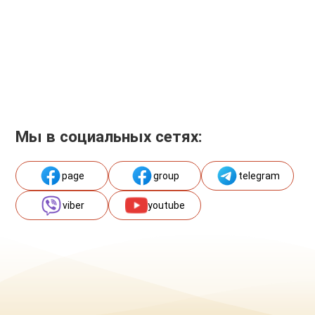
Мы в социальных сетях:
page
group
telegram
viber
youtube