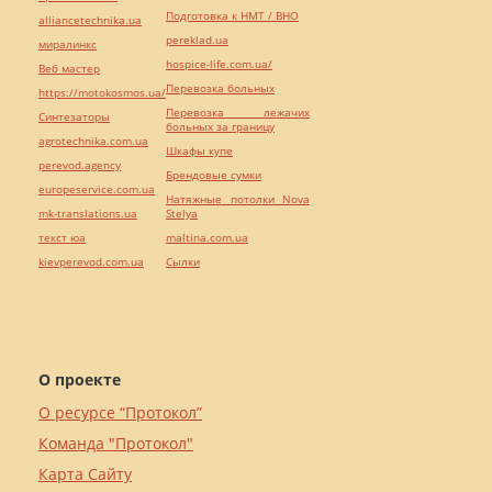
Подготовка к НМТ / ВНО
alliancetechnika.ua
pereklad.ua
миралинкс
hospice-life.com.ua/
Веб мастер
Перевозка больных
https://motokosmos.ua/
Перевозка лежачих
Синтезаторы
больных за границу
agrotechnika.com.ua
Шкафы купе
perevod.agency
Брендовые сумки
europeservice.com.ua
Натяжные потолки Nova
mk-translations.ua
Stelya
текст юа
maltina.com.ua
kievperevod.com.ua
Cылки
О проекте
О ресурсе “Протокол”
Команда "Протокол"
Карта Сайту