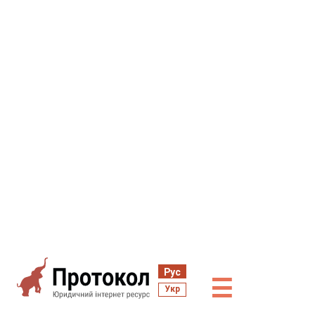
Рус
☰
Укр