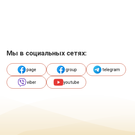
Мы в социальных сетях:
page
group
telegram
viber
youtube