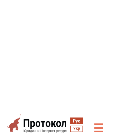
Рус
☰
Укр