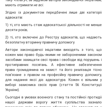
Таку «пільгу», за задумом авторів законодавчої ініціативи,
мають отримати не всі.
Згідно із документом передбачені лише дві категорії
адвокатів:
1) ті, хто мають стаж адвокатської діяльності не менше
десяти років;
2) ті, хто включені до Реєстру адвокатів, що надають
безоплатну вторинну правничу допомогу.
Автори законодавчої ініціативи виходять з того, що
кожен має право будь-якими не забороненими законом
засобами захищати свої права і свободи від порушень і
протиправних посягань. А ефективне забезпечення
права громадянина на захист та його реалізація тісно
пов'язане з правом на професійну правничу допомогу,
для надання якої діє адвокатура. Кожен є вільним у
виборі захисника своїх прав (стаття 56 Конституції
України).
Сьогодні в умовах воєнного стану та постійної протидії
нашої держави ворогу життя суспільства зазнало