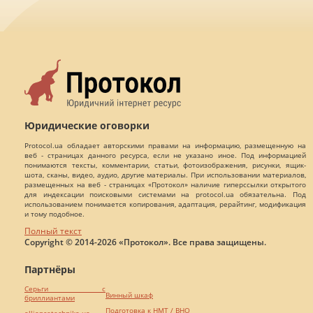
Юридические оговорки
Protocol.ua обладает авторскими правами на информацию, размещенную на
веб - страницах данного ресурса, если не указано иное. Под информацией
понимаются тексты, комментарии, статьи, фотоизображения, рисунки, ящик-
шота, сканы, видео, аудио, другие материалы. При использовании материалов,
размещенных на веб - страницах «Протокол» наличие гиперссылки открытого
для индексации поисковыми системами на protocol.ua обязательна. Под
использованием понимается копирования, адаптация, рерайтинг, модификация
и тому подобное.
Полный текст
Copyright © 2014-2026 «Протокол». Все права защищены.
Партнёры
Серьги с
Винный шкаф
бриллиантами
Подготовка к НМТ / ВНО
alliancetechnika.ua