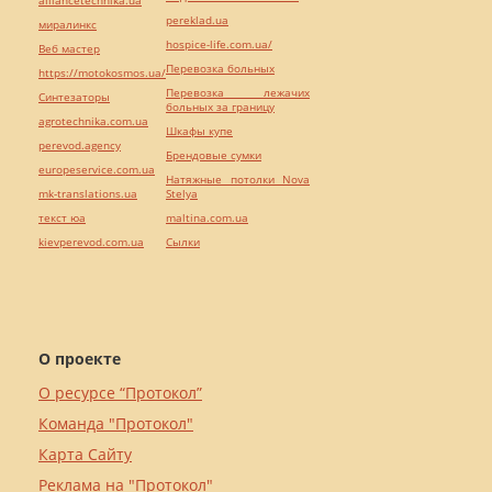
pereklad.ua
миралинкс
hospice-life.com.ua/
Веб мастер
Перевозка больных
https://motokosmos.ua/
Перевозка лежачих
Синтезаторы
больных за границу
agrotechnika.com.ua
Шкафы купе
perevod.agency
Брендовые сумки
europeservice.com.ua
Натяжные потолки Nova
mk-translations.ua
Stelya
текст юа
maltina.com.ua
kievperevod.com.ua
Cылки
О проекте
О ресурсе “Протокол”
Команда "Протокол"
Карта Сайту
Реклама на "Протокол"