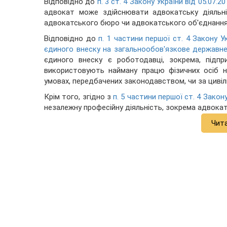
Відповідно до
п. 3 ст. 4 Закону України від 05.07.
адвокат може здійснювати адвокатську діяльні
адвокатського бюро чи адвокатського об'єднання (
Відповідно до
п. 1 частини першої ст. 4 Закону У
єдиного внеску на загальнообов'язкове державне
єдиного внеску є роботодавці, зокрема, підприє
використовують найману працю фізичних осіб н
умовах, передбачених законодавством, чи за циві
Крім того, згідно з
п. 5 частини першої ст. 4 Закон
незалежну професійну діяльність, зокрема адвокатс
Чит