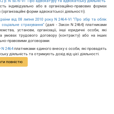
2012 р. N 5076-VI "Про адвокатуру та адвокатську діяльність"
сть індивідуально або в організаційно-правових формах
організаційні форми адвокатської діяльності).
країни від 08 липня 2010 року N 2464-VI "Про збір та облік
 соціальне страхування"
(далі - Закон N 2464) платниками
мства, установи, організації, інші юридичні особи, які
а умовах трудового договору (контракту) або на інших
льно-правовими договорами.
у N 2464
платниками єдиного внеску є особи, які провадять
ьку діяльність та отримують дохід від цієї діяльності.
ати повністю