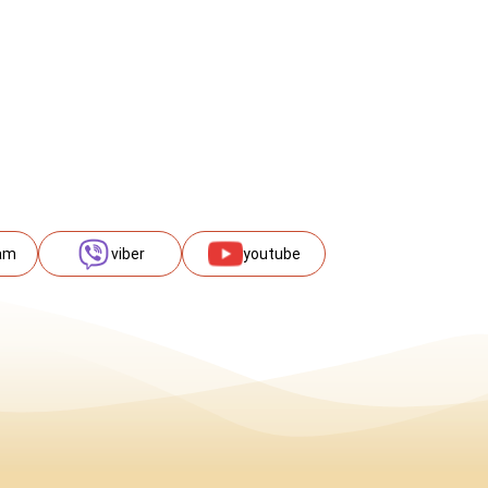
am
viber
youtube