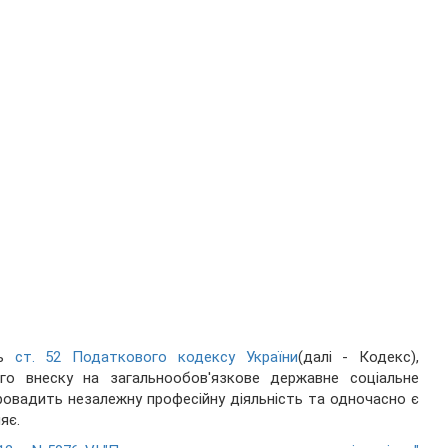
сь
ст. 52 Податкового кодексу України
(далі - Кодекс),
го внеску на загальнообов'язкове державне соціальне
провадить незалежну професійну діяльність та одночасно є
яє.