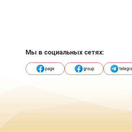
Мы в социальных сетях:
page
group
telegr