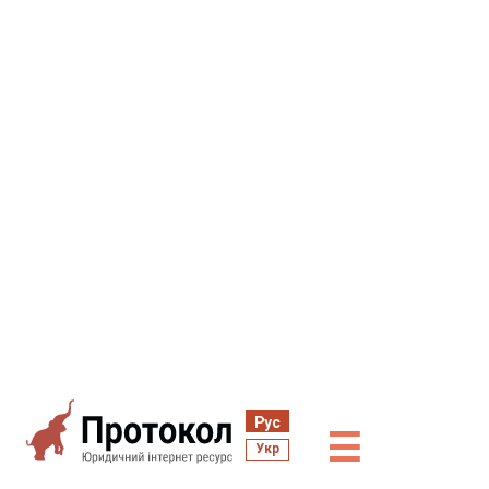
Рус
☰
Укр