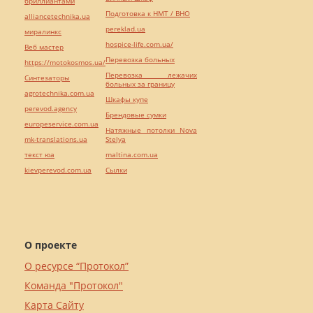
бриллиантами
Подготовка к НМТ / ВНО
alliancetechnika.ua
pereklad.ua
миралинкс
hospice-life.com.ua/
Веб мастер
Перевозка больных
https://motokosmos.ua/
Перевозка лежачих
Синтезаторы
больных за границу
agrotechnika.com.ua
Шкафы купе
perevod.agency
Брендовые сумки
europeservice.com.ua
Натяжные потолки Nova
mk-translations.ua
Stelya
текст юа
maltina.com.ua
kievperevod.com.ua
Cылки
О проекте
О ресурсе “Протокол”
Команда "Протокол"
Карта Сайту