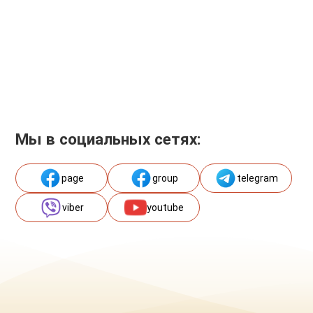
Мы в социальных сетях:
page
group
telegram
viber
youtube