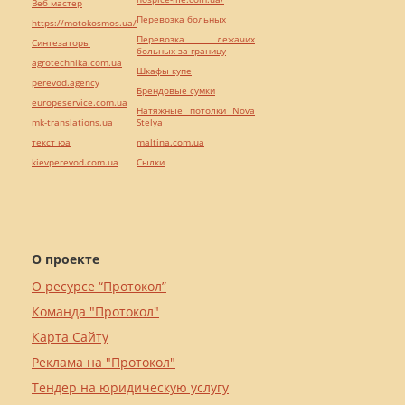
Веб мастер
Перевозка больных
https://motokosmos.ua/
Перевозка лежачих
Синтезаторы
больных за границу
agrotechnika.com.ua
Шкафы купе
perevod.agency
Брендовые сумки
europeservice.com.ua
Натяжные потолки Nova
mk-translations.ua
Stelya
текст юа
maltina.com.ua
kievperevod.com.ua
Cылки
О проекте
О ресурсе “Протокол”
Команда "Протокол"
Карта Сайту
Реклама на "Протокол"
Тендер на юридическую услугу