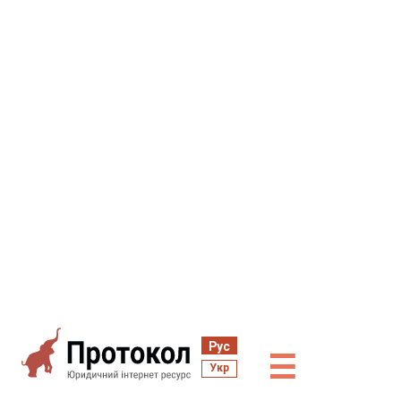
Рус
☰
Укр