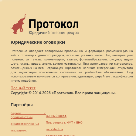
Юридические оговорки
Protocol.ua обладает авторскими правами на информацию, размещенную на
веб - страницах данного ресурса, если не указано иное. Под информацией
понимаются тексты, комментарии, статьи, фотоизображения, рисунки, ящик-
шота, сканы, видео, аудио, другие материалы. При использовании материалов,
размещенных на веб - страницах «Протокол» наличие гиперссылки открытого
для индексации поисковыми системами на protocol.ua обязательна. Под
использованием понимается копирования, адаптация, рерайтинг, модификация
и тому подобное.
Полный текст
Copyright © 2014-2026 «Протокол». Все права защищены.
Партнёры
Серьги с
Винный шкаф
бриллиантами
Подготовка к НМТ / ВНО
alliancetechnika.ua
pereklad.ua
миралинкс
hospice-life.com.ua/