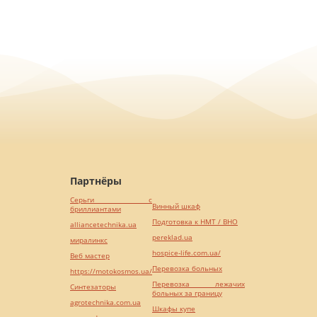
Партнёры
Серьги с
Винный шкаф
бриллиантами
Подготовка к НМТ / ВНО
alliancetechnika.ua
pereklad.ua
миралинкс
hospice-life.com.ua/
Веб мастер
Перевозка больных
https://motokosmos.ua/
Перевозка лежачих
Синтезаторы
больных за границу
agrotechnika.com.ua
Шкафы купе