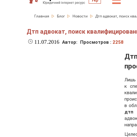
☰
Укр
Главная
Блог
Новости
Дтп адвокат, поиск к
Дтп адвокат, поиск квалифицирован
11.07.2016
Автор:
Просмотров :
2258
Дтп
про
Лишь
к сп
квал
проис
в обл
дтп
в
адво
напра
Целе