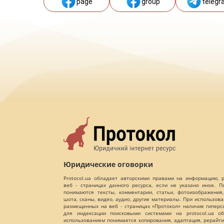
page
group
telegr
Юридические оговорки
Protocol.ua обладает авторскими правами на информацию,
веб - страницах данного ресурса, если не указано иное. 
понимаются тексты, комментарии, статьи, фотоизображения,
шота, сканы, видео, аудио, другие материалы. При использов
размещенных на веб - страницах «Протокол» наличие гиперс
для индексации поисковыми системами на protocol.ua об
использованием понимается копирования, адаптация, рерайти