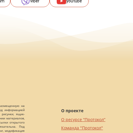
am
viber
youtube
 размещенную на
О проекте
Под информацией
 рисунки, ящик-
ании материалов,
О ресурсе “Протокол”
сылки открытого
язательна. Под
Команда "Протокол"
нг, модификация