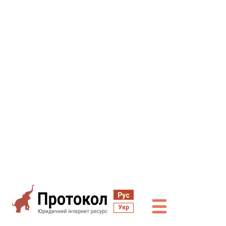
Рус
☰
Укр