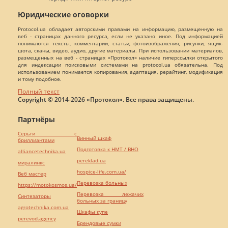
Юридические оговорки
Protocol.ua обладает авторскими правами на информацию, размещенную на
веб - страницах данного ресурса, если не указано иное. Под информацией
понимаются тексты, комментарии, статьи, фотоизображения, рисунки, ящик-
шота, сканы, видео, аудио, другие материалы. При использовании материалов,
размещенных на веб - страницах «Протокол» наличие гиперссылки открытого
для индексации поисковыми системами на protocol.ua обязательна. Под
использованием понимается копирования, адаптация, рерайтинг, модификация
и тому подобное.
Полный текст
Copyright © 2014-2026 «Протокол». Все права защищены.
Партнёры
Серьги с
Винный шкаф
бриллиантами
Подготовка к НМТ / ВНО
alliancetechnika.ua
pereklad.ua
миралинкс
hospice-life.com.ua/
Веб мастер
Перевозка больных
https://motokosmos.ua/
Перевозка лежачих
Синтезаторы
больных за границу
agrotechnika.com.ua
Шкафы купе
perevod.agency
Брендовые сумки