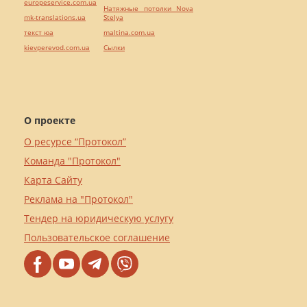
europeservice.com.ua
Натяжные потолки Nova
mk-translations.ua
Stelya
текст юа
maltina.com.ua
kievperevod.com.ua
Cылки
О проекте
О ресурсе “Протокол”
Команда "Протокол"
Карта Сайту
Реклама на "Протокол"
Тендер на юридическую услугу
Пользовательское соглашение