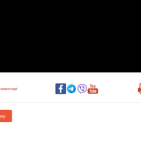
оментарі
аму