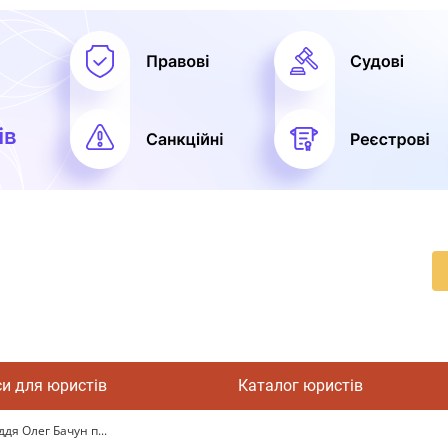
си для юристів
Каталог юристів
дя Олег Бачун п...