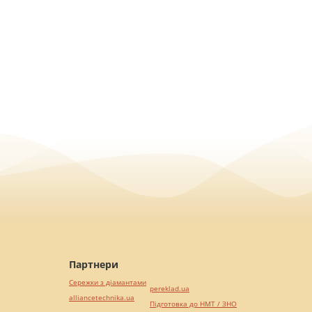
Партнери
Сережки з діамантами
pereklad.ua
alliancetechnika.ua
Підготовка до НМТ / ЗНО