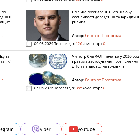
 по
Спільне проживання без шлюбу:
одня и
особливості доведення та юридичні
защит
ризики
на
Автор:
Лента от Протокола
06.08.2026
Переглядів:
126
Коментарі:
0
ку за
Чи потрібна ФОП печатка у 2026 роц
та які
правила застосування, роз'яснення
ДПС та відповіді на головні з
на
Автор:
Лента от Протокола
05.08.2026
Переглядів:
385
Коментарі:
0
legram
viber
youtube