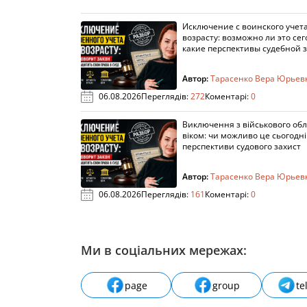
Исключение с воинского учета
возрасту: возможно ли это сег
какие перспективы судебной 
Автор:
Тарасенко Вера Юрьев
06.08.2026
Переглядів:
272
Коментарі:
0
Виключення з військового облі
віком: чи можливо це сьогодні 
перспективи судового захист
Автор:
Тарасенко Вера Юрьев
06.08.2026
Переглядів:
161
Коментарі:
0
Ми в соціальних мережах:
page
group
te