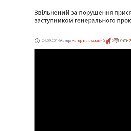
Звільнений за порушення прис
заступником генерального прок
0
24.09.2014
Автор:
Автор не вказаний
0