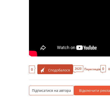
0
2620
0
Переглядів
К
Сподобалося
Підписатися на автора
Відключити рекл