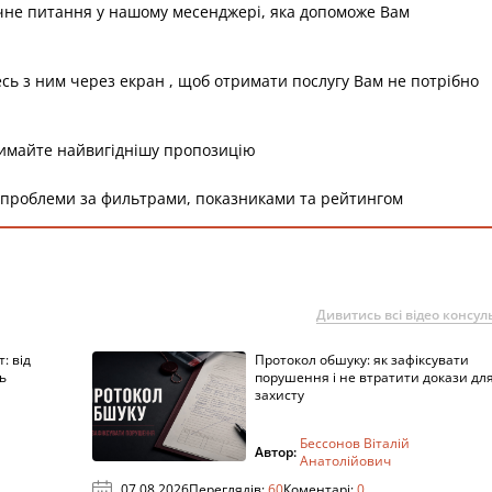
чне питання у нашому месенджері, яка допоможе Вам
есь з ним через екран , щоб отримати послугу Вам не потрібно
римайте найвигіднішу пропозицію
 проблеми за фильтрами, показниками та рейтингом
Дивитись всі відео консуль
: від
Протокол обшуку: як зафіксувати
ь
порушення і не втратити докази дл
захисту
Бессонов Віталій
Автор:
Анатолійович
07.08.2026
Переглядів:
60
Коментарі:
0