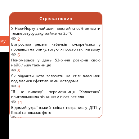
Стрічка новин
У Нью-Йорку знайшли простий спосіб знизити
температуру даху майже на 25 °C
2
аму
Випросила рецепт кабачків по-корейськи у
продавця на ринку: готую їх просто так і на зиму
6
Пономарьов у день 53-річчя розкрив свою
найбільшу таємницю
8
Як відучити кота залазити на стіл: власники
поділилися ефективними методами
9
"Я не вивожу": переможниця "Холостяка"
приголомшила зізнанням після весілля
11
Відомий український співак потрапив у ДТП у
Києві та показав фото
10
Основний напрямок – Одещина: у Повітряних
силах розкрили деталі російської атаки
11