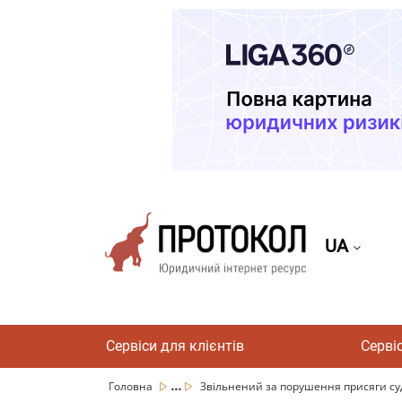
UA
Сервіси для клієнтів
Серві
...
Головна
Звільнений за порушення присяги суд