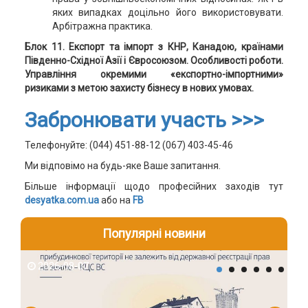
яких випадках доцільно його використовувати.
Арбітражна практика.
Блок 11. Експорт та імпорт з КНР, Канадою, країнами
Південно-Східної Азії і Євросоюзом. Особливості роботи.
Управління окремими «експортно-імпортними»
ризиками з метою захисту бізнесу в нових умовах.
Забронювати участь >>>
Телефонуйте: (044) 451-88-12 (067) 403-45-46
Ми відповімо на будь-яке Ваше запитання.
Більше інформації щодо професійних заходів тут
desyatka.com.ua
або на
FB
Популярні новини
2026-08-07
2