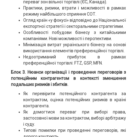
переваг зон вільної торгівлі (ЄС, Канада).
Практики, ризики, втрати і можливості в рамках
режиму найбільшого сприяння СОТ.
Огляд країн «у фокусі» відповідно до Національної
експортної стратегії і секторальними стратегіями.
Особливості побудови бізнесу з китайськими
компаніями. Нові можливості і перспективи.
Мінімізація витрат українського бізнесу на основі
використання елементів преференційної торгівлі.
Недоотриманий прибуток в рамках
преференційної торгівлі: FTZ, GSP, MFN.
Блок 3. Нюанси організації і проведення переговорів з
потенційним контрагентом в контексті зменшення
подальших ризиків і збитків.
Як перевірити потенційного контрагента за
контрактом, оцінка потенційних ризиків в країні
контрагента.
Як домогтися переваг при виборі права,
застосовної мови за контрактом, виборі арбітражу
і суду.
Типові помилки при проведенні переговорів, які
дорого коштують.