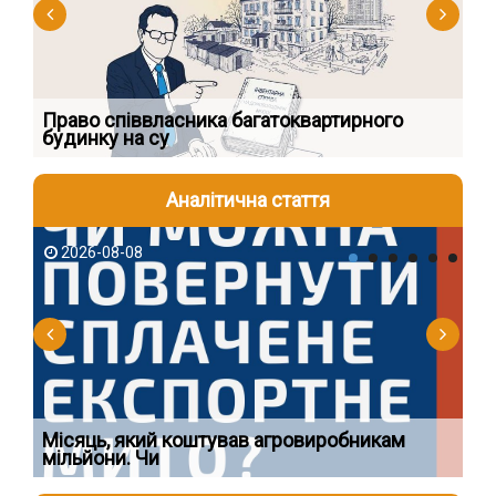
к
Право співвласника багатоквартирного
Як
будинку на су
шк
Аналітична стаття
2026-08-08
2
Ї
Місяць, який коштував агровиробникам
Ог
мільйони. Чи
що