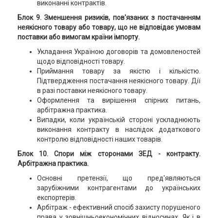
виконанні контрактів.
Блок 9. Зменшення ризиків, пов'язаних з постачанням
неякісного товару або товару, що не відповідає умовам
поставки або вимогам країни імпорту.
Укладання Україною договорів та домовленостей
щодо відповідності товару.
Приймання товару за якістю і кількістю.
Підтвердження постачання неякісного товару. Дії
в разі поставки неякісного товару.
Оформлення та вирішення спірних питань,
арбітражна практика.
Випадки, коли українській стороні ускладнюють
виконання контракту в наслідок додаткового
контролю відповідності наших товарів.
Блок 10. Спори між сторонами ЗЕД - контракту.
Арбітражна практика.
Основні претензії, що пред'являються
зарубіжними контрагентами до українських
експортерів.
Арбітраж - ефективний спосіб захисту порушеного
права у зовнішньоекономічних відносинах. Як і в