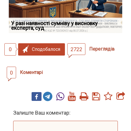
У разі наявності сумніву у висновку
Як
експерта, суд
вк
0
2722
Переглядів
Сподобалося
0
Коментарі
Залиште Ваш коментар: