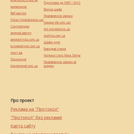
alliancetechnika.ua
Підготовка до НМТ / ЗНО
миралинкс
Винна шафа
Веб мастер
Перевезення хворих
https://motokosmos.ua/
hospice-life.com.ua/
Синтезатори
mk-translations.ua
perevod.agency
maltina.com.ua
agrotechnika.com.ua
Шафи купе
europeservice.com.ua
Брендові сумки
текст юа
Натяжні стелі Nova Stelya
Посилання
Перевезення хворих за
kievperevod.com.ua
кордон
Про проект
Реклама на "Протокол"
"Протокол" без реклами!
Карта сайту