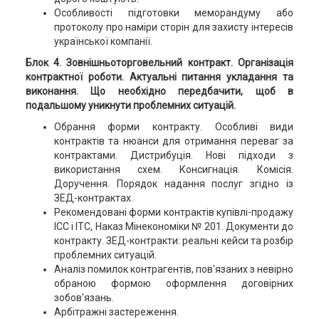
Особливості підготовки меморандуму або
протоколу про наміри сторін для захисту інтересів
української компанії.
Блок 4. Зовнішньоторговельний контракт. Організація
контрактної роботи. Актуальні питання укладання та
виконання. Що необхідно передбачити, щоб в
подальшому уникнути проблемних ситуацій.
Обрання форми контракту. Особливі види
контрактів та нюанси для отримання переваг за
контрактами. Дистрибуція. Нові підходи з
використання схем. Консигнація. Комісія.
Доручення. Порядок надання послуг згідно із
ЗЕД-контрактах.
Рекомендовані форми контрактів купівлі-продажу
ICC і ITC, Наказ Мінекономіки № 201. Документи до
контракту. ЗЕД-контракти: реальні кейси та розбір
проблемних ситуацій.
Аналіз помилок контрагентів, пов'язаних з невірно
обраною формою оформлення договірних
зобов'язань.
Арбітражні застереження.