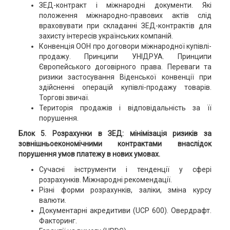
ЗЕД-контракт і міжнародні документи. Які
положення міжнародно-правових актів слід
враховувати при складанні ЗЕД-контрактів для
захисту інтересів українських компаній.
Конвенція ООН про договори міжнародної купівлі-
продажу. Принципи УНІДРУА. Принципи
Європейського договірного права. Переваги та
ризики застосування Віденської конвенції при
здійсненні операцій купівлі-продажу товарів.
Торгові звичаї.
Територія продажів і відповідальність за її
порушення.
Блок 5. Розрахунки в ЗЕД: мінімізація ризиків за
зовнішньоекономічними контрактами внаслідок
порушення умов платежу в нових умовах.
Сучасні інструменти і тенденції у сфері
розрахунків. Міжнародні рекомендації.
Різні форми розрахунків, заліки, зміна курсу
валюти.
Документарні акредитиви (UCP 600). Овердрафт.
Факторинг.