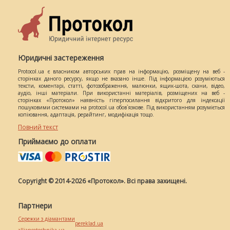
Юридичні застереження
Protocol.ua є власником авторських прав на інформацію, розміщену на веб -
сторінках даного ресурсу, якщо не вказано інше. Під інформацією розуміються
тексти, коментарі, статті, фотозображення, малюнки, ящик-шота, скани, відео,
аудіо, інші матеріали. При використанні матеріалів, розміщених на веб -
сторінках «Протокол» наявність гіперпосилання відкритого для індексації
пошуковими системами на protocol.ua обов`язкове. Під використанням розуміється
копіювання, адаптація, рерайтинг, модифікація тощо.
Повний текст
Приймаємо до оплати
Copyright © 2014-2026 «Протокол». Всі права захищені.
Партнери
Сережки з діамантами
pereklad.ua