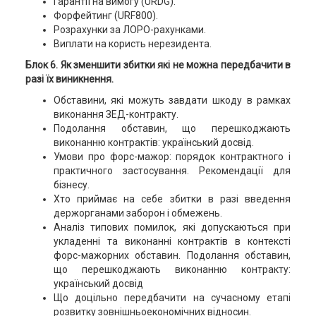
Гарантії на вимогу (URDG).
Форфейтинг (URF800).
Розрахунки за ЛОРО-рахунками.
Виплати на користь нерезидента.
Блок 6. Як зменшити збитки які не можна передбачити в
разі їх виникнення.
Обставини, які можуть завдати шкоду в рамках
виконання ЗЕД-контракту.
Подолання обставин, що перешкоджають
виконанню контрактів: український досвід.
Умови про форс-мажор: порядок контрактного і
практичного застосування. Рекомендації для
бізнесу.
Хто приймає на себе збитки в разі введення
держорганами заборон і обмежень.
Аналіз типових помилок, які допускаються при
укладенні та виконанні контрактів в контексті
форс-мажорних обставин. Подолання обставин,
що перешкоджають виконанню контракту:
український досвід
Що доцільно передбачити на сучасному етапі
розвитку зовнішньоекономічних відносин.