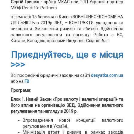
Сергій Гришко -
арбітр МКАС при ТПП України, партнер
МЮФ Redcliffe Partners.
в семінарі 15 березня в Києві «ЗОВНІШНЬОЕКОНОМІЧНА
ДІЯЛЬНІСТЬ в 2019р. ЗЕД – КОНТРАКТИ: укладання та
виконання. Зменшення ризиків та збитків. Здійснення
валютного регулювання та нагляду. Робота з ЄС,
Китаєм, Канадою, країнами Південно-Східної Азії.
Приєднуйтесь, ще є місця
>>>
Всі професійні юридичні заходи на сайті
desyatka.com.ua
або на
FB
Програма:
Блок 1. Новий Закон «Про валюту і валютні операції» та
його вплив на організацію ЗЕД. Здійснення валютного
регулювання та нагляду в 2019 р.
Впровадження нової концепції валютного
регулювання в Україні.
Мінімізація втрат і ризиків в рамках заходів