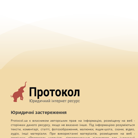
Юридичні застереження
Protocol.ua є власником авторських прав на інформацію, розміщену на веб -
сторінках даного ресурсу, якщо не вказано інше. Під інформацією розуміються
тексти, коментарі, статті, фотозображення, малюнки, ящик-шота, скани, відео,
аудіо, інші матеріали. При використанні матеріалів, розміщених на веб -
сторінках «Протокол» наявність гіперпосилання відкритого для індексації