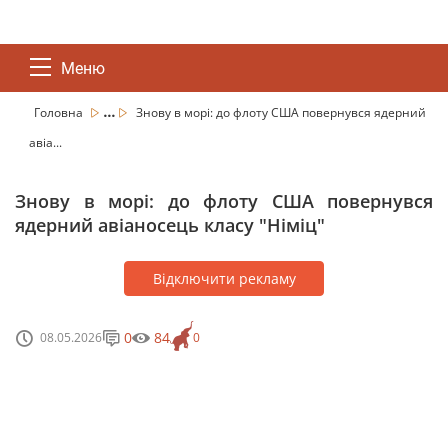
Меню
...
Головна
Знову в морі: до флоту США повернувся ядерний
авіа...
Знову в морі: до флоту США повернувся
ядерний авіаносець класу "Німіц"
Відключити рекламу
0
84
08.05.2026
0