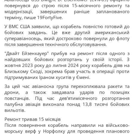
повернувся до строю після 15-місячного ремонту та
модернізації, завершених раніше запланованого
терміну, пише 19FortyFive.
У ВМС США заявили, що корабель повністю готовий до
бойових завдань. Це вже другий американський
суперавіаносець, який достроково повернули до флоту
після завершення технічного обслуговування.
"Двайт Ейзенхауер" прибув на ремонт після одного з
найдовших бойових розгортань у своїй історії. З
жовтня 2023 року до липня 2024 року корабель діяв на
Близькому Сході, зокрема брав участь в операції проти
підтримуваних Іраном хуситів у Ємені.
За цей час авіаносна група перехоплювала ракети та
дрони, а також завдавала ударів по позиціях
повстанців. Під час дев’ятимісячного розгортання
палубна авіація виконала понад 13,8 тисячі бойових
вильотів.
Ремонт тривав 15 місяців
Після повернення корабель направили на військово-
морську верф у Норфолку для проведення планового