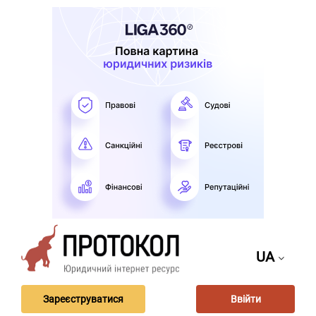
UA
Зареєструватися
Ввійти