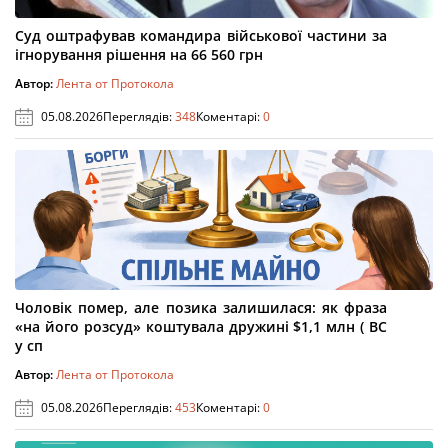
Суд оштрафував командира військової частини за
ігнорування рішення на 66 560 грн
Автор:
Лента от Протокола
05.08.2026
Переглядів:
348
Коментарі:
0
Чоловік помер, але позика залишилася: як фраза
«на його розсуд» коштувала дружині $1,1 млн ( ВС
у сп
Автор:
Лента от Протокола
05.08.2026
Переглядів:
453
Коментарі:
0