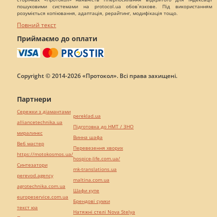
пошуковими системами на protocol.ua обов`язкове. Під використанням
розуміється копіювання, адаптація, рерайтинг, модифікація тощо.
Повний текст
Приймаємо до оплати
Copyright © 2014-2026 «Протокол». Всі права захищені.
Партнери
Сережки з діамантами
pereklad.ua
alliancetechnika.ua
Підготовка до НМТ / ЗНО
миралинкс
Винна шафа
Веб мастер
Перевезення хворих
https://motokosmos.ua/
hospice-life.com.ua/
Синтезатори
mk-translations.ua
perevod.agency
maltina.com.ua
agrotechnika.com.ua
Шафи купе
europeservice.com.ua
Брендові сумки
текст юа
Натяжні стелі Nova Stelya