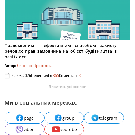
Правомірним і ефективним способом захисту
речових прав замовника на об’єкт будівництва в
разі їх осп
Автор:
Лента от Протокола
05.08.2026
Переглядів:
365
Коментарі:
0
Дивитись усі новини
Ми в соціальних мережах:
page
group
telegram
viber
youtube