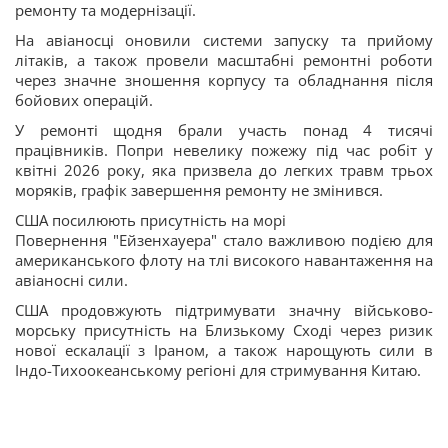
ремонту та модернізації.
На авіаносці оновили системи запуску та прийому
літаків, а також провели масштабні ремонтні роботи
через значне зношення корпусу та обладнання після
бойових операцій.
У ремонті щодня брали участь понад 4 тисячі
працівників. Попри невелику пожежу під час робіт у
квітні 2026 року, яка призвела до легких травм трьох
моряків, графік завершення ремонту не змінився.
США посилюють присутність на морі
Повернення "Ейзенхауера" стало важливою подією для
американського флоту на тлі високого навантаження на
авіаносні сили.
США продовжують підтримувати значну військово-
морську присутність на Близькому Сході через ризик
нової ескалації з Іраном, а також нарощують сили в
Індо-Тихоокеанському регіоні для стримування Китаю.