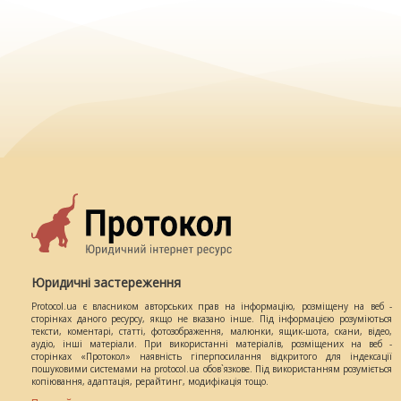
Юридичні застереження
Protocol.ua є власником авторських прав на інформацію, розміщену на веб -
сторінках даного ресурсу, якщо не вказано інше. Під інформацією розуміються
тексти, коментарі, статті, фотозображення, малюнки, ящик-шота, скани, відео,
аудіо, інші матеріали. При використанні матеріалів, розміщених на веб -
сторінках «Протокол» наявність гіперпосилання відкритого для індексації
пошуковими системами на protocol.ua обов`язкове. Під використанням розуміється
копіювання, адаптація, рерайтинг, модифікація тощо.