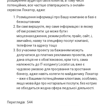
розширення аудиторії своїх клієнтів, в тому числі
потенційних, все частіше співпрацюють з онлайн-
сервісом Локатор, адже:
Розміщення інформації про Вашу компанію в базі є
безкоштовним
Ви самі вирішуєте, яку саме інформацію і в якому
об’ємі розмістити: це може бути і
місцезнаходження, режим роботи, прайс, сайт, і,
звичайно, назву та специфіку послуг компанії,
телефони та адресу тощо
Всі учасники проекту за бажанням можуть
долучатися до платних рекламних проектів, але
дана опція не є обов’язковою, крім того, сама
належність до IT-холдингу Loсator.ua, вже є
чудовою умовою для просування та зростання
бізнесу, адже навіть колеги по майданчику Локатор
– вже є Вашими потенційними клієнтами, особливо,
якщо мова йде про нотаріальні послуги, без котрих
не обходиться жодна сфера людської діяльності.
Переглядів :
544