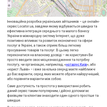
Інноваційна розробка українських айтішників – це онлайн-
сервіс Locator.ua, завдяки якому відбувається швидка та
ефективна інтеграція середнього та малого бізнесу
України в міжнародну систему Інтернет, що дуже
позитивно впливає та розвиток економічної та сфери
послуг в Україні, а також сприяє більш легкому
просуванню товарів та послуг. В цьому легко
переконатися на власному досвіді – як користувач Ви
просто вводите своє місцезнаходження та потрібну
послугу, чи організацію, наприклад, «
нотаріус Київ
», або
«юрист Львів» – і вже за кілька секунд маєте найближчі
до Вас варіанти, серед яких можете обрати найзручніший,
або порівняти варіанти між собою.
Саме доступність та простота у використанні робить
даний сервіс таким популярним, і дійсно допомагає
фахівцям та клієнтам знаходити один одного простіше та
швидше.