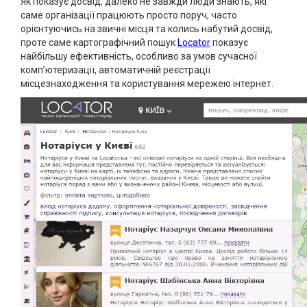
Як показує досвід, далеко не завжди люди знають, які
саме організації працюють просто поруч, часто
орієнтуючись на звичні місця та колись набутий досвід,
проте саме картографічний пошук
Locator
показує
найбільшу ефективність, особливо за умов сучасної
комп’ютеризації, автоматичній реєстрації
місцезнаходження та користування мережею інтернет.