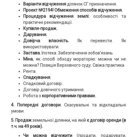
Варіанти відчуження
ділянок СГ призначення.
Проект №2194
!
Обмеження способів відчуження.
Процедура відчуження землі:
особливості та
практичні рекомендації.
Купівля-продаж.
Дарування.
Довірча власність.
Як перевести. Як
використовувати.
Застава.
Іпотека. Забезпечення зобов’язань
Міна
, як спосіб обходу мораторію: можна чи не
можна? Позиція Верховного суду. Свіжа практика.
Рента.
Спадкування
.
Спадковий договір.
Договір довічного утримання.
Робота з
корпоративними правами.
4. Попередні договори.
Скасувальні та відкладальні
умови.
5. Продаж
земельної ділянки, на якій
є договір оренди (в
т.ч. на 49 років).
Чи можна відчужити
(продати, подарувати,