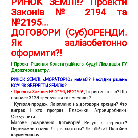
РИНОК ЗЕМЛІ!? Проекти
Законів № 2194 та
№2195...
ДОГОВОРИ (Суб)ОРЕНДИ.
Як залізобетонно
оформити?!
! Проект Рішення Конституційного Суду! Ліквідація ГУ
Держгеокадастру.
РИНОК ЗЕМЛІ. «МОРАТОРІЮ» немаЄ!? Наслідки рішень
КСУ! ЯК ЗБЕРЕГТИ ЗЕМЛЮ?!
•
Проекти Законів
№ 2194, №2195!
До ринку готові? Що
принесе
3128
пропозиція та поправка?
•
Купівля-продаж.
Як вплине
на
договори оренди? Хто
виграє і хто програє.
Власники. Агровиробники.
Спекулянти.
Масове розірвання договорів!
Викуп / перекуп?!
Переважне право.
Як реалізувати? Як обійти?
Постійне
користування.