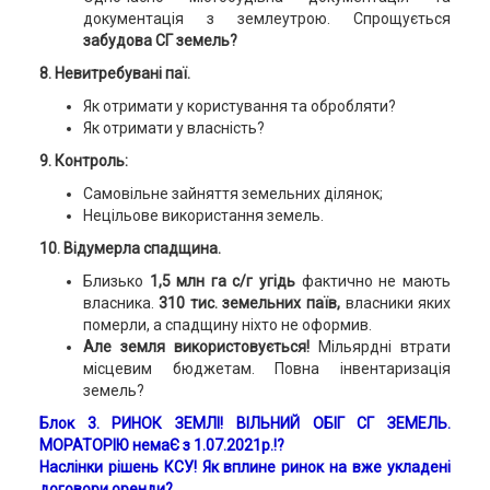
документація з землеутрою. Спрощується
забудова СГ земель?
8. Невитребувані паї.
Як отримати у користування та обробляти?
Як отримати у власність?
9. Контроль:
Самовільне зайняття земельних ділянок;
Нецільове використання земель.
10. Відумерла спадщина.
Близько
1,5 млн га с/г угідь
фактично не мають
власника.
310 тис. земельних паїв,
власники яких
померли, а спадщину ніхто не оформив.
Але земля використовується!
Мільярдні втрати
місцевим бюджетам. Повна інвентаризація
земель?
Блок 3.
РИНОК ЗЕМЛІ
!
ВІЛЬНИЙ ОБІГ СГ ЗЕМЕЛЬ.
МОРАТОРІЮ немаЄ з 1.07.2021р.!?
Наслінки рішень КСУ! Як вплине ринок на вже укладені
договори оренди?