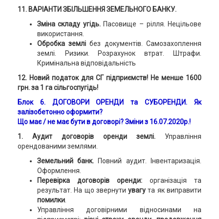
11. ВАРІАНТИ ЗБІЛЬШЕННЯ ЗЕМЕЛЬНОГО БАНКУ.
Зміна складу угідь.
Пасовище – рілля. Нецільове
використання.
Обробка землі
без документів. Самозахоплення
землі. Ризики. Розрахунок втрат. Штрафи.
Кримінальна відповідальність
12. Новий податок для СГ підприємств!
Не менше 1600
грн. за 1 га
сільгоспугідь!
Блок 6.
ДОГОВОРИ ОРЕНДИ
та СУБОРЕНДИ.
Як
залізобетонно оформити?
Що має / не має бути в договорі? Зміни з 16.07.2020р.!
1.
Аудит договорів оренди землі.
Управління
орендованими землями.
Земельний банк.
Повний аудит. Інвентаризація.
Оформлення.
Перевірка договорів оренди:
організація та
результат. На що звернути
увагу
та як виправити
помилки
.
Управління договірними відносинами на