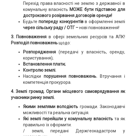
Перехід права власності не землю з державної в
комунальну власність
МОЖЕ бути підставою для
дострокового розірвання договорів оренди!
Будьте
попереду конкурентів
в оформленні землі
через сільську раду / ОТГ –
нові повноваження!
3. Повноваження
в сфері земельних ресурсів та АПК!
Розподіл повноважень
щодо:
Розпорядження
(передачі у власність, оренду,
користування);
Встановлення плати;
Контролю
землі.
Наслідки
порушення повноважень.
Втручання і
компетенція прокурора.
4. Землі громад. Органи місцевого самоврядування як
учасники ринку землі.
Якими землями володіють
громади. Законодавчі
можливості та реальна ситуація.
Які землі перейшли у комунальну власність
та як
правильно їх оформити.
/ землі, передані Держгеокадастром у