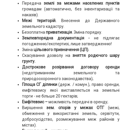
Передача
землі за межами населених пунктів
громадам (автоматично, без інвентаризації та
наказів).
Межі територій.
Внесення до Державного
земельного кадастру.
Безоплатна
приватизація
. Зміна порядку.
Землевпорядна документація -
не підлягає
погодженню/експертизі, лише затвердженню!
Зміна
цільового призначення (ЦП).
Скасування дозволу на
зняття родючого шару
грунту.
Дострокове розірвання договору оренди
(недотриманням земельного та
природоохоронного законодавства);
Площа СГ ділянки
(держ. / комун.), право оренди,
емфітевзису якої виставляється на земельні
торги - не більше 20 гектарів;
Емфітевзис –
можливість передачі в оренду;
Вирішення
зем. спорів у межах ОТГ
(межі,
обмеження у використанні земель, сервітути,
добросусідство, розмежування меж районів у
містах).