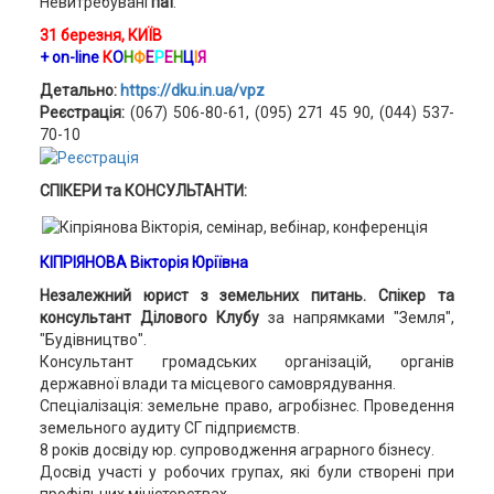
Невитребувані
паї
.
31 березня, КИЇВ
+ on-line
К
О
Н
Ф
Е
Р
Е
Н
Ц
І
Я
Детально:
https://dku.in.ua/vpz
Реєстрація:
(067) 506-80-61, (095) 271 45 90, (044) 537-
70-10
СПІКЕРИ та КОНСУЛЬТАНТИ:
КІПРІЯНОВА Вікторія Юріївна
Незалежний юрист з земельних питань. Спікер та
консультант Ділового Клубу
за напрямками "Земля",
"Будівництво".
Консультант громадських організацій, органів
державної влади та місцевого самоврядування.
Спеціалізація: земельне право, агробізнес. Проведення
земельного аудиту СГ підприємств.
8 років досвіду юр. супроводження аграрного бізнесу.
Досвід участі у робочих групах, які були створені при