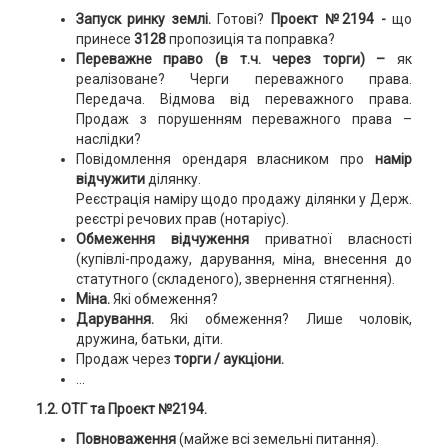
Запуск ринку землі.
Готові?
Проект №2194 -
що
принесе
3128
пропозиція та поправка?
Переважне право (в т.ч. через торги) –
як
реалізоване? Черги переважного права.
Передача. Відмова від переважного права.
Продаж з порушенням переважного права –
наслідки?
Повідомлення орендаря власником про
намір
відчужити
ділянку.
Реєстрація наміру щодо продажу ділянки у Держ.
реєстрі речових прав (нотаріус).
Обмеження відчуження
приватної власності
(купівлі-продажу, дарування, міна, внесення до
статутного (складеного), звернення стягнення).
Міна.
Які обмеження?
Дарування.
Які обмеження? Лише чоловік,
дружина, батьки, діти.
Продаж через
торги / аукціони.
…
1.2. ОТГ та Проект №2194.
Повноваження
(майже всі земельні питання).