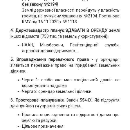
без закону №2194!
Землі державної власності перейдуть у власність
громад, не очікуючи ухвалення №2194. Постанова
КМУ від 16.11.2020р. № 1113.
4. Держгеокадастр планує ЗДАВАТИ В ОРЕНДУ землі
інших відомств (750 тис. га земель у користуванні):
НААН, Міноборони, Пенітенціарної служби,
аграрних держпідприємств...
5. Впровадження переважного права -
у орендаря
з’явиться переважне право на придбання земельних
ділянок.
Черга 1: особа яка має спеціальний дозвіл на
користування надрами.
Черга 2: орендар земельної ділянки.
6. Просторове планування,
Закон 554-IX. Як підгрунтя
для прийняття управлінських рішень.
Правила оприлюднення та відкритості даних про
землю та ресурси.
Цільове призначення.