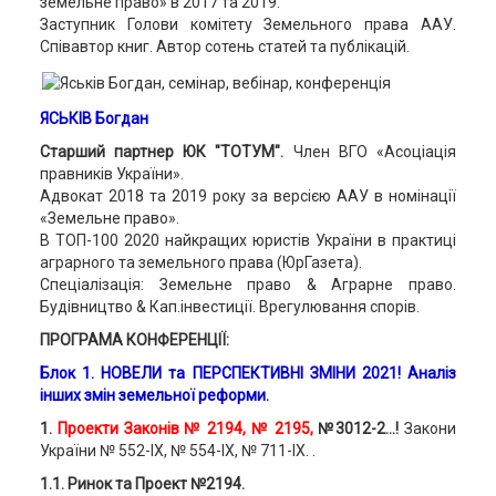
земельне право» в 2017 та 2019.
Заступник Голови комітету Земельного права ААУ.
Співавтор книг. Автор сотень статей та публікацій.
ЯСЬКІВ Богдан
Старший партнер ЮК "ТОТУМ".
Член ВГО «Асоціація
правників України».
Адвокат 2018 та 2019 року за версією ААУ в номінації
«Земельне право».
В ТОП-100 2020 найкращих юристів України в практиці
аграрного та земельного права (ЮрГазета).
Спеціалізація: Земельне право & Аграрне право.
Будівництво & Кап.інвестиції. Врегулювання спорів.
ПРОГРАМА КОНФЕРЕНЦІЇ:
Блок 1. НОВЕЛИ та ПЕРСПЕКТИВНІ ЗМІНИ 2021! Аналіз
інших змін земельної реформи.
1.
Проекти Законів № 2194, № 2195,
№3012-2...!
Закони
України № 552-IX, № 554-IX, № 711-IX. .
1.1. Ринок та Проект №2194.