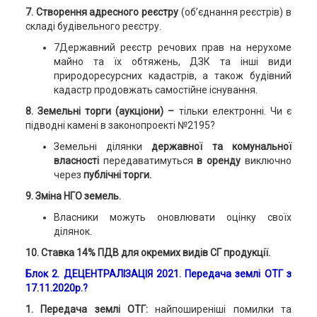
7. Створення адресного реєстру
(об’єднання реєстрів) в
складі будівельного реєстру.
7Державний реєстр речових прав на нерухоме
майно та їх обтяжень, ДЗК та інші види
природоресурсних кадастрів, а також будівний
кадастр продовжать самостійне існування.
8. Земельні торги (аукціони) –
тільки електронні. Чи є
підводні камені в законопроекті №2195?
Земельні ділянки
державної та комунальної
власності
передаватимуться
в оренду
виключно
через
публічні торги.
9. Зміна НГО земель.
Власники можуть оновлювати оцінку своїх
ділянок.
10. Ставка 14% ПДВ для окремих видів СГ продукції.
Блок 2. ДЕЦЕНТРАЛІЗАЦІЯ 2021. Передача землі ОТГ з
17.11.2020р.?
1.
Передача землі ОТГ:
найпоширеніші помилки та