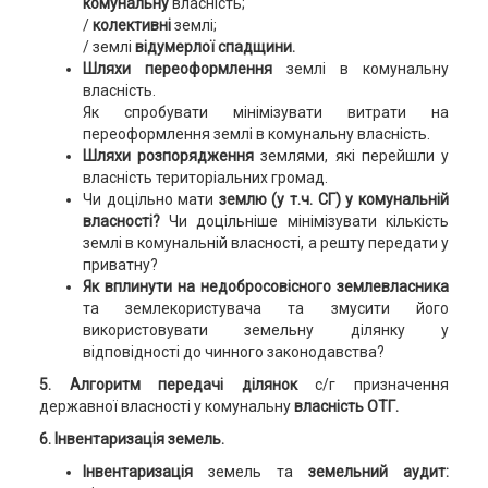
комунальну
власність;
/
колективні
землі;
/ землі
відумерлої спадщини.
Шляхи переоформлення
землі в комунальну
власність.
Як спробувати мінімізувати витрати на
переоформлення землі в комунальну власність.
Шляхи розпорядження
землями, які перейшли у
власність територіальних громад.
Чи доцільно мати
землю (у т.ч. СГ) у комунальній
власності?
Чи доцільніше мінімізувати кількість
землі в комунальній власності, а решту передати у
приватну?
Як вплинути на недобросовісного землевласника
та землекористувача та змусити його
використовувати земельну ділянку у
відповідності до чинного законодавства?
5. Алгоритм передачі ділянок
с/г призначення
державної власності у комунальну
власність ОТГ.
6. Інвентаризація земель.
Інвентаризація
земель та
земельний аудит: