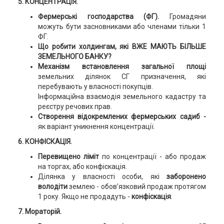
5. КОНЦЕНТРАЦІЯ.
Фермерські господарства (ФГ).
Громадяни
можуть бути засновниками або членами тільки 1
ФГ.
Що робити холдингам, які ВЖЕ МАЮТЬ БІЛЬШЕ
ЗЕМЕЛЬНОГО БАНКУ?
Механізм встановлення загальної площі
земельних ділянок СГ призначення, які
перебувають у власності покупців.
Інформаційна взаємодія земельного кадастру та
реєстру речових прав.
Створення відокремлених фермерських садиб -
як варіант уникнення концентрації.
6. КОНФІСКАЦІЯ.
Перевищено ліміт
по концентрації - або продаж
на торгах, або конфіскація.
Ділянка у власності особи, які
заборонено
володіти
землею - обов’язковий продаж протягом
1 року. Якщо не продадуть -
конфіскація
.
7. Мораторій.