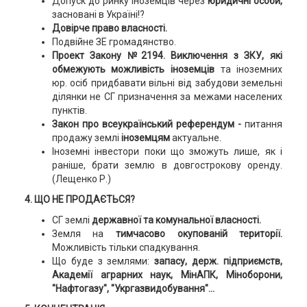
Допуск до ринку іноземців через
юридичні особи,
засновані в Україні!?
Довірче право власності.
Подвійне ЗЕ громадянство.
Проект Закону №2194.
Виключення з ЗКУ, які
обмежують можливість іноземців
та іноземних
юр. осіб придбавати вільні від забудови земельні
ділянки не СГ призначення за межами населених
пунктів.
Закон про всеукраїнський референдум -
питання
продажу землі
іноземцям
актуальне.
Іноземні інвестори поки що зможуть лише, як і
раніше, брати землю в довгострокову оренду.
(Лещенко Р.)
4. ЩО НЕ ПРОДАЄТЬСЯ?
СГ землі
державної та комунальної власності.
Земля на
тимчасово окупованій території.
Можливість тільки спадкування.
Що буде з землями:
запасу, держ. підприємств,
Академії аграрних наук, МінАПК, Міноборони,
"Нафтогазу", "Укргазвидобування"...