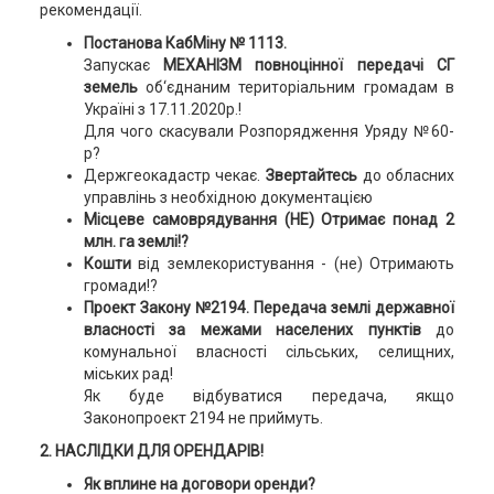
рекомендації.
Постанова КабМіну № 1113.
Запускає
МЕХАНІЗМ повноцінної передачі СГ
земель
об‘єднаним територіальним громадам в
Україні з 17.11.2020р.!
Для чого скасували Розпорядження Уряду №60-
р?
Держгеокадастр чекає.
Звертайтесь
до обласних
управлінь з необхідною документацією
Місцеве самоврядування (НЕ) Отримає понад 2
млн. га землі!?
Кошти
від землекористування - (не) Отримають
громади!?
Проект Закону №2194.
Передача землі державної
власності за межами населених пунктів
до
комунальної власності сільських, селищних,
міських рад!
Як буде відбуватися передача, якщо
Законопроект 2194 не приймуть.
2. НАСЛІДКИ ДЛЯ ОРЕНДАРІВ!
Як вплине на договори оренди?