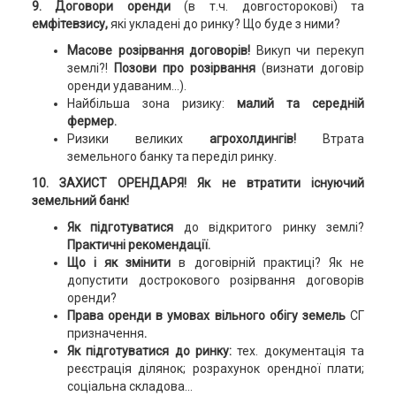
9. Договори оренди
(в т.ч. довгосторокові) та
емфітевзису,
які укладені до ринку? Що буде з ними?
Масове розірвання договорів
!
Викуп чи перекуп
землі?!
Позови про розірвання
(визнати договір
оренди удаваним...).
Найбільша зона ризику:
малий та середній
фермер.
Ризики великих
агрохолдингів!
Втрата
земельного банку та переділ ринку.
10. ЗАХИСТ ОРЕНДАРЯ! Як не втратити існуючий
земельний банк!
Як підготуватися
до відкритого ринку землі?
Практичні рекомендації.
Що і як змінити
в договірній практиці? Як не
допустити дострокового розірвання договорів
оренди?
Права оренди в умовах вільного обігу земель
СГ
призначення
.
Як підготуватися до ринку:
тех. документація та
реєстрація ділянок; розрахунок орендної плати;
соціальна складова...