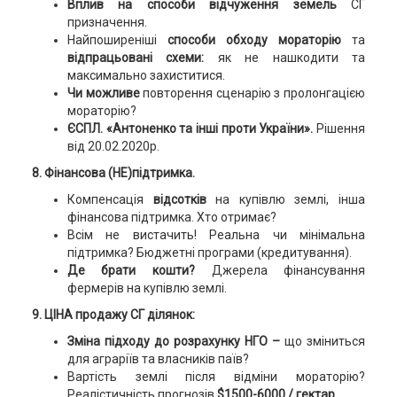
Вплив на способи відчуження земель
СГ
призначення.
Найпоширеніші
способи обходу мораторію
та
відпрацьовані схеми:
як не нашкодити та
максимально захиститися.
Чи можливе
повторення сценарію з пролонгацією
мораторію?
ЄСПЛ.
«Антоненко та інші проти України».
Рішення
від 20.02.2020р.
8. Фінансова (НЕ)підтримка.
Компенсація
відсотків
на купівлю землі, інша
фінансова підтримка. Хто отримає?
Всім не вистачить! Реальна чи мінімальна
підтримка? Бюджетні програми (кредитування).
Де брати кошти?
Джерела фінансування
фермерів на купівлю землі.
9. ЦІНА продажу СГ ділянок:
Зміна підходу до розрахунку НГО –
що зміниться
для аграріїв та власників паїв?
Вартість землі після відміни мораторію?
Реалістичність прогнозів
$1500-6000 / гектар.