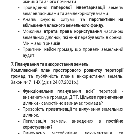
різниця та з чого починати.
Проведення
паперової інвентаризації
земель
землевласниками та землекористувачами.
Аналіз існуючої ситуації та
перспективи на
збільшення власного земельного фонду.
Можлива
втрата права користування
частиною
земельних ділянок, які нині перебувають в оренді.
Мінімізація ризиків.
Практичні
кейси
громад, що провели земельний
аудит.
7. Планування та використання земель.
Комплексний план просторового розвитку території
громад
та публічність планів використання земель.
Закон № 711-IX (діє з 24.07.2021р.).
Функціональне
планування всієї території -
визначатиме громада. ДПТ.
Цільове призначення
ділянки - самостійно взиначає громада?
Прозорість
приватизації
та вилучення земельних
ділянок.
Легалізація земель, виведених в
постійне
користування?
Одночасно містобудівна документація та