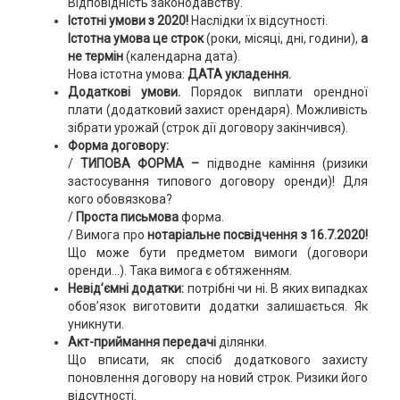
Відповідність законодавству.
Істотні умови з 2020
!
Наслідки їх відсутності.
Істотна умова це строк
(роки, місяці, дні, години),
а
не термін
(календарна дата).
Нова істотна умова:
ДАТА укладення.
Додаткові умови.
Порядок виплати орендної
плати (додатковий захист орендаря). Можливість
зібрати урожай (строк дії договору закінчився).
Форма
договору:
/
ТИПОВА ФОРМА –
підводне каміння (ризики
застосування типового договору оренди)! Для
кого обовязкова?
/
Проста письмова
форма.
/ Вимога про
нотаріальне посвідчення з 16.7.2020!
Що може бути предметом вимоги (договори
оренди...). Така вимога є обтяженням.
Невід’ємні додатки:
потрібні чи ні. В яких випадках
обов’язок виготовити додатки залишається. Як
уникнути.
Акт-приймання передачі
ділянки.
Що вписати, як спосіб додаткового захисту
поновлення договору на новий строк. Ризики його
відсутності.