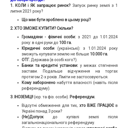
1. КОЛИ і ЯК запрацює ринок?
Запуск ринку землі з 1
липня 2021 року?
Що має бути зроблено в цьому році?
2. ХТО ЗМОЖЕ КУПИТИ? Скільки?
Громадяни - фізичні особи:
з 2021 до 1.01.2024
року: в одні руки до
100 га.
Юридичні особи
(українські): з 1.01.2024 року
зможуть купувати землю не більше
10.000 га.
ОТГ.
Держава (в особі кого?).
Банки та кредитні установи:
у межах стягнення
застави. Подальше відчуження на торгах
протягом 2-х років. Ліміти не застосовуються.
Кому заборонено
набуття власності (навіть після
референдуму).
3. ІНОЗЕМЦІ!
(юр. та фіз. особи).
Референдум.
Відсутні обмеження для тих,
хто ВЖЕ ПРАЦЮЄ
в
Україні понад 3 роки?
(Не)Допуск
до купівлі землі після
загальнонаціонального референдуму.