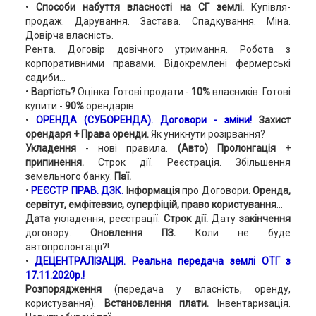
•
Способи набуття власності на СГ землі.
Купівля-
продаж. Дарування. Застава. Спадкування. Міна.
Довірча власність.
Рента. Договір довічного утримання. Робота з
корпоративними правами. Відокремлені фермерські
садиби...
•
Вартість?
Оцінка. Готові продати -
10%
власників. Готові
купити -
90%
орендарів.
•
ОРЕНДА (СУБОРЕНДА).
Договори - зміни!
Захист
орендаря + Права оренди.
Як уникнути розірвання?
Укладення
- нові правила.
(Авто)
Пролонгація +
припинення.
Строк дії. Реєстрація. Збільшення
земельного банку.
Паї.
•
РЕЄСТР ПРАВ. ДЗК.
Інформація
про Договори.
Оренда,
сервітут, емфітевзис, суперфіцій, право користування
...
Дата
укладення, реєстрації.
Строк дії.
Дату
закінчення
договору.
Оновлення ПЗ.
Коли не буде
автопролонгації?!
•
ДЕЦЕНТРАЛІЗАЦІЯ
.
Реальна передача землі ОТГ з
17.11.2020р.!
Розпорядження
(передача у власність, оренду,
користування).
Встановлення плати.
Інвентаризація.