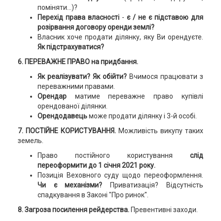
поміняти…)?
Перехід права власності
-
є / не є підставою для
розірвання договору оренди землі?
Власник хоче продати ділянку, яку Ви орендуєте.
Як підстрахуватися?
6. ПЕРЕВАЖНЕ ПРАВО на придбання.
Як реалізувати? Як обійти?
Вчимося працювати з
переважними правами.
Орендар
матиме переважне право купівлі
орендованої ділянки.
Орендодавець
може продати ділянку і 3-й особі.
7. ПОСТІЙНЕ КОРИСТУВАННЯ.
Можливість викупу таких
земель.
Право постійного користування
слід
переоформити до 1 січня 2021 року.
Позиція Веховного суду щодо переоформлення.
Чи є механізми?
Приватизація? Відсутність
спадкування в Законі "Про ринок".
8. Загроза посилення рейдерства.
Превентивні заходи.