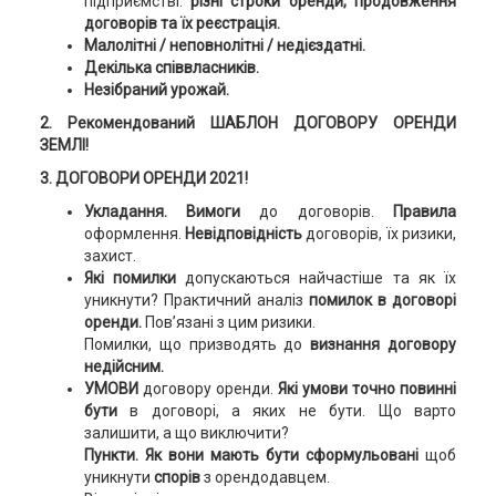
підприємстві:
різні строки оренди, продовження
договорів та їх реєстрація.
Малолітні / неповнолітні / недієздатні.
Декілька співвласників.
Незібраний урожай.
2.
Рекомендований ШАБЛОН ДОГОВОРУ ОРЕНДИ
ЗЕМЛІ!
3.
ДОГОВОРИ ОРЕНДИ
2021!
Укладання. Вимоги
до договорів.
Правила
оформлення.
Невідповідність
договорів, їх ризики,
захист.
Які помилки
допускаються найчастіше та як їх
уникнути? Практичний аналіз
помилок
в договорі
оренди.
Пов’язані з цим ризики.
Помилки, що призводять до
визнання договору
недійсним.
УМОВИ
договору оренди.
Які умови точно повинні
бути
в договорі, а яких не бути. Що варто
залишити, а що виключити?
Пункти. Як вони мають бути сформульовані
щоб
уникнути
спорів
з орендодавцем.