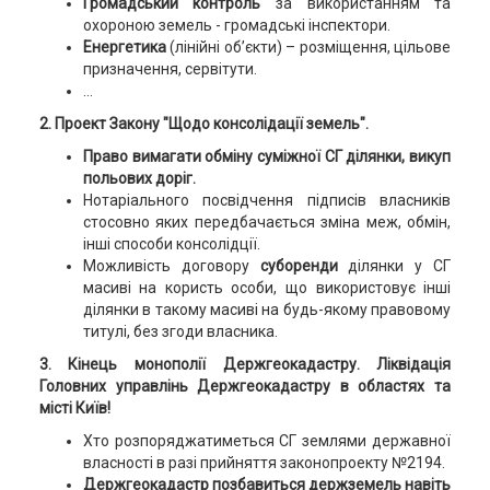
Громадський контроль
за використанням та
охороною земель - громадські інспектори.
Енергетика
(лінійні об’єкти) – розміщення, цільове
призначення, сервітути.
…
2. Проект Закону "Щодо консолідації земель".
Право вимагати обміну суміжної СГ ділянки, викуп
польових доріг.
Нотаріального посвідчення підписів власників
стосовно яких передбачається зміна меж, обмін,
інші способи консолідції.
Можливість договору
суборенди
ділянки у СГ
масиві на користь особи, що використовує інші
ділянки в такому масиві на будь-якому правовому
титулі, без згоди власника.
3. Кінець монополії Держгеокадастру.
Ліквідація
Головних управлінь Держгеокадастру в областях та
місті Київ!
Хто розпоряджатиметься СГ землями державної
власності в разі прийняття законопроекту №2194.
Держгеокадастр позбавиться держземель навіть