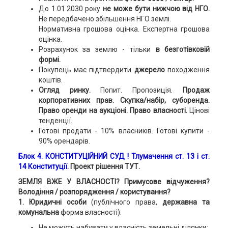
До 1.01.2030 року
не може бути нижчою від НГО.
Не передбачено збільшення НГО землі.
Нормативна грошова оцінка. Експертна грошова
оцінка.
Розрахунок за землю - тільки
в безготівковій
формі.
Покупець має підтвердити
джерело
походження
коштів.
Огляд ринку.
Попит. Пропозиція.
Продаж
корпоративних прав. Скупка/набір, суборенда.
Право оренди на аукціоні. Право власності.
Цінові
тенденції.
Готові продати - 10% власників. Готові купити -
90% орендарів.
Блок 4.
КОНСТИТУЦІЙНИЙ СУД
!
Тлумачення ст. 13 і ст.
14 Конституції.
Проект рішення ТУТ.
ЗЕМЛЯ ВЖЕ У ВЛАСНОСТІ? Примусове відчуження?
Володіння / розпорядження / користування?
1. Юридичні особи
(публічного права,
державна та
комунальна
форма власності):
Не можуть набувати у власність земельні ділянки;