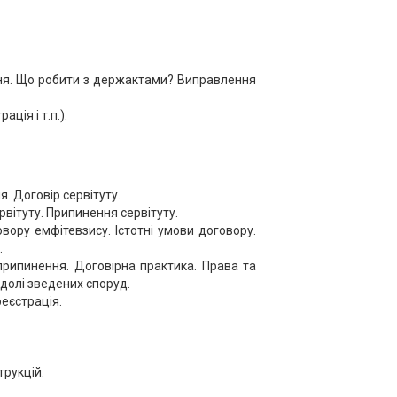
ання. Що робити з держактами? Виправлення
ція і т.п.).
я. Договір сервітуту.
вітуту. Припинення сервітуту.
вору емфітевзису. Істотні умови договору.
.
припинення. Договірна практика. Права та
 долі зведених споруд.
реєстрація.
трукцій.