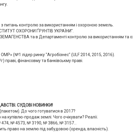
нгу.
, з питань контролю за використанням і охороною земель.
ІНСТИТУТ ОХОРОНИ ҐРУНТІВ УКРАЇНИ".
ЖЗЕМАГЕНСТВА та в Департаменті контролю за використанням та
MP» (№1 лідер ринку "Агробізнес" (ULF 2014, 2015, 2016).
г) праві, фінансовму та банківськму праві.
АВСТВІ. СУДОВІ НОВИНКИ!
пакетом). До чого готуватися в 2017?
 на купівлю-продаж землі. Чого очікувати? Реалії.
474, № 4573, № 3190, № 3866, № 3157...
ть право на землю під забудовою (оренда, власність).