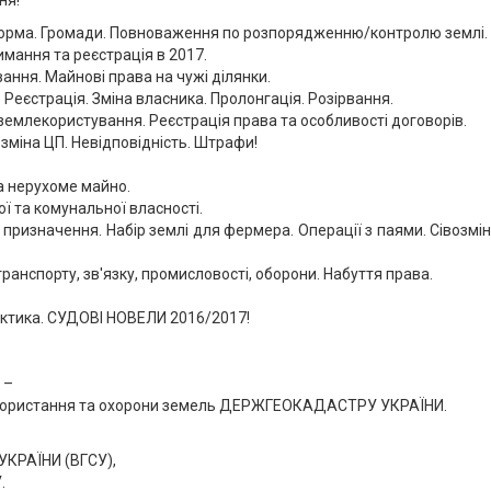
ня!
еформа. Громади. Повноваження по розпорядженню/контролю землі.
мання та реєстрація в 2017.
ання. Майнові права на чужі ділянки.
 Реєстрація. Зміна власника. Пролонгація. Розірвання.
не землекористування. Реєстрація права та особливості договорів.
 зміна ЦП. Невідповідність. Штрафи!
а нерухоме майно.
ї та комунальної власності.
с/г призначення. Набір землі для фермера. Операції з паями. Сівозмі
 транспорту, зв'язку, промисловості, оборони. Набуття права.
рактика. СУДОВІ НОВЕЛИ 2016/2017!
 –
користання та охорони земель ДЕРЖГЕОКАДАСТРУ УКРАЇНИ.
РАЇНИ (ВГСУ),
.