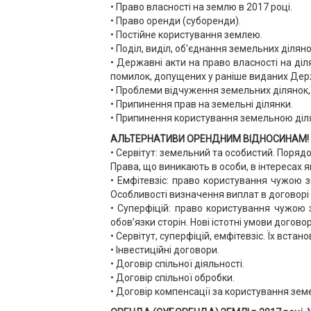
• Право власності на землю в 2017 році.
• Право оренди (суборенди).
• Постійне користування землею.
• Поділ, виділ, об'єднання земельних ділян
• Державні акти на право власності на ді
помилок, допущених у раніше виданих Дер
• Проблеми відчуження земельних ділянок, 
• Припинення прав на земельні ділянки.
• Припинення користування земельною діля
АЛЬТЕРНАТИВИ ОРЕНДНИМ ВІДНОСИНАМ! Як
• Сервітут: земельний та особистий. Порядо
Права, що виникають в особи, в інтересах 
• Емфітевзіс: право користування чужою з
Особливості визначення виплат в договорі 
• Суперфіцій: право користування чужою 
обов’язки сторін. Нові істотні умови догов
• Сервітут, суперфіцій, емфітевзіс. Їх вс
• Інвестиційні договори.
• Договір спільної діяльності.
• Договір спільної обробки.
• Договір компенсації за користування зем