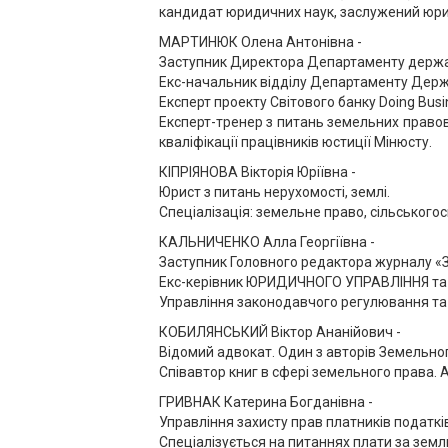
кандидат юридичних наук, заслужений юри
МАРТИНЮК Олена Антонівна -
Заступник Директора Департаменту держав
Екс-начальник відділу Департаменту Де
Експерт проекту Світового банку Doing Busi
Експерт-тренер з питань земельних правов
кваліфікації працівників юстиції Мінюсту.
КІПРІЯНОВА Вікторія Юріївна -
Юрист з питань нерухомості, землі.
Спеціалізація: земельне право, сільського
КАЛЬНИЧЕНКО Алла Георгіївна -
Заступник Головного редактора журналу
Екс-керівник ЮРИДИЧНОГО УПРАВЛІННЯ та
Управління законодавчого регулювання т
КОБИЛЯНСЬКИЙ Віктор Ананійович -
Відомий адвокат. Один з авторів Земельног
Співавтор книг в сфері земельного права. А
ГРИВНАК Катерина Богданівна -
Управління захисту прав платників податків
Спеціалізується на питаннях плати за землю