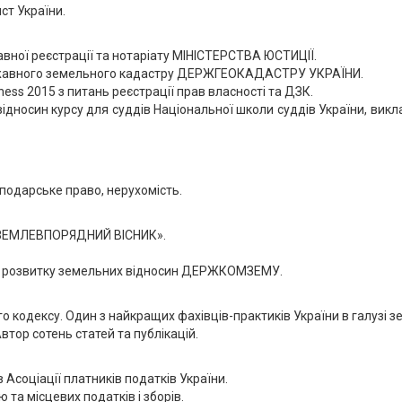
ст України.
ної реєстрації та нотаріату МІНІСТЕРСТВА ЮСТИЦІЇ.
ржавного земельного кадастру ДЕРЖГЕОКАДАСТРУ УКРАЇНИ.
ness 2015 з питань реєстрації прав власності та ДЗК.
ідносин курсу для суддів Національної школи суддів України, вик
сподарське право, нерухомість.
 «ЗЕМЛЕВПОРЯДНИЙ ВІСНИК».
а розвитку земельних відносин ДЕРЖКОМЗЕМУ.
о кодексу. Один з найкращих фахівців-практиків України в галузі з
втор сотень статей та публікацій.
 Асоціації платників податків України.
 та місцевих податків і зборів.