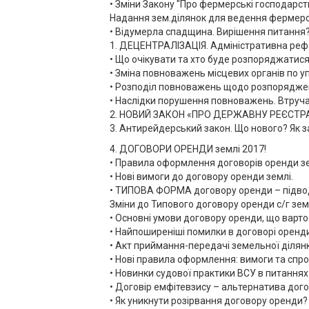
• Зміни Закону "Про фермерські господарст
Надання зем.ділянок для ведення фермерсь
• Відумерла спадщина. Вирішення питання
1. ДЕЦЕНТРАЛІЗАЦІЯ. Адміністративна рефо
• Що очікувати та хто буде розпоряджатис
• Зміна повноважень місцевих органів по 
• Розподіл повноважень щодо розпорядженн
• Наслідки порушення повноважень. Втруча
2. НОВИЙ ЗАКОН «ПРО ДЕРЖАВНУ РЕЄСТРАЦІЮ
3. Антирейдерський закон. Що нового? Як з
4. ДОГОВОРИ ОРЕНДИ землі 2017!
• Правила оформлення договорів оренди зе
• Нові вимоги до договору оренди землі.
• ТИПОВА ФОРМА договору оренди – підводне
Зміни до Типового договору оренди с/г зем
• Основні умови договору оренди, що варт
• Найпоширеніші помилки в договорі оренди
• Акт приймання-передачі земельної ділянки
• Нові правила оформлення: вимоги та спр
• Новинки судової практики ВСУ в питаннях
• Договір емфітевзису – альтернатива дого
• Як уникнути розірвання договору оренди?