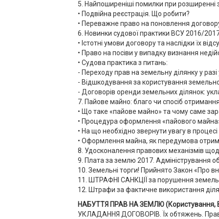
5. Найпоширеніші помилки при розширенні з
• Подвійна реєстрація. Що робити?
• Переважне право на поновлення договор
6. Новинки судової практики ВСУ 2016/2017
• Істотні умови договору та наслідки їх відсу
• Право на посіви у випадку визнання неді
• Судова практика з питань:
- Переходу прав на земельну ділянку у раз
- Відшкодування за користування земельн
- Договорів оренди земельних ділянок: укл
7. Пайове майно: благо чи спосіб отриман
• Що таке «пайове майно» та чому саме з
• Процедура оформлення «пайового майна
• На що необхідно звернути увагу в проце
• Оформлення майна, як передумова отрима
8. Удосконалення правових механізмів щодо
9. Плата за землю 2017. Адміністрування о
10. Земельні торги! Прийнято Закон «Про 
11. ШТРАФНІ САНКЦІЇ за порушення земель
12. Штрафи за фактичне використання ділян
НАБУТТЯ ПРАВ НА ЗЕМЛЮ (Користування, В
УКЛАДАННЯ ДОГОВОРІВ. Їх обтяжень. Право