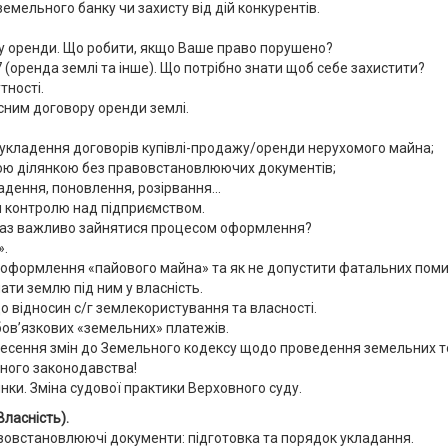
емельного банку чи захисту від дій конкурентів.
у оренди. Що робити, якщо Ваше право порушено?
 (оренда землі та інше). Що потрібно знати щоб себе захистити?
тності.
йсним договору оренди землі.
і укладення договорів купівлі-продажу/оренди нерухомого майна;
ою ділянкою без правовстановлюючих документів;
адення, поновлення, розірвання...
ня контролю над підприємством.
араз важливо зайнятися процесом оформлення?
».
сі оформлення «пайового майна» та як не допустити фатальних поми
ти землю під ним у власність.
 відносин с/г землекористування та власності.
бов’язкових «земельних» платежів.
внесення змін до Земельного кодексу щодо проведення земельних то
ного законодавства!
ки. Зміна судової практики Верховного суду.
ласність).
встановлюючі документи: підготовка та порядок укладання.