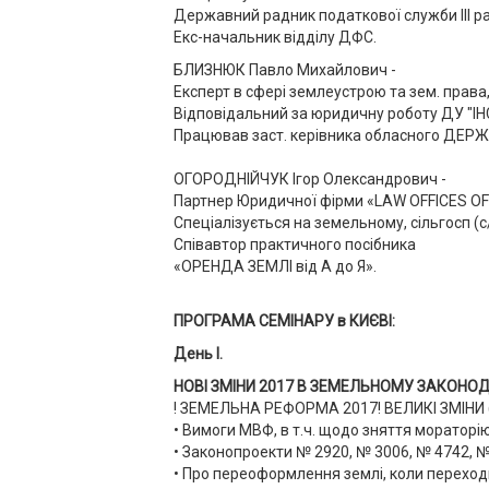
Державний радник податкової служби ІІІ ра
Екс-начальник відділу ДФС.
БЛИЗНЮК Павло Михайлович -
Експерт в сфері землеустрою та зем. права
Відповідальний за юридичну роботу ДУ "
Працював заст. керівника обласного ДЕР
ОГОРОДНІЙЧУК Ігор Олександрович -
Партнер Юридичної фірми «LAW OFFICES OF O
Спеціалізується на земельному, сільгосп (с/
Співавтор практичного посібника
«ОРЕНДА ЗЕМЛІ від А до Я».
ПРОГРАМА СЕМІНАРУ в КИЄВІ:
День І.
НОВІ ЗМІНИ 2017 В ЗЕМЕЛЬНОМУ ЗАКОНОД
! ЗЕМЕЛЬНА РЕФОРМА 2017! ВЕЛИКІ ЗМІНИ (
• Вимоги МВФ, в т.ч. щодо зняття мораторію
• Законопроекти № 2920, № 3006, № 4742, № 
• Про переоформлення землі, коли переходи