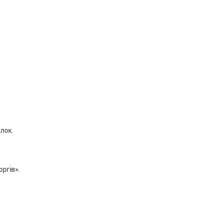
лок.
ргів».