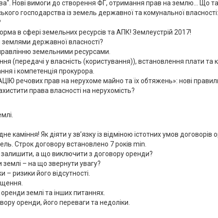
ва". Нові вимоги до створення ФГ, отримання прав на землю... Що т
кого господарства із земель державної та комунальної власності
?
рма в сфері земельних ресурсів та АПК! Землеустрій 2017!
я землями державної власності?
управлінню земельними ресурсами.
я (передачі у власність (користування)), встановлення плати та 
ння і компетенція прокурора.
 речових прав на нерухоме майно та їх обтяжень»: нові правили
ахистити права власності на нерухомість?
млі.
 каміння! Як діяти у зв’язку із відміною істотних умов договорів 
ель. Строк договору встановлено 7 років min.
о залишити, а що виключити з договору оренди?
 землі – на що звернути увагу?
 – ризики його відсутності.
ощення.
 оренди землі та інших питаннях.
вору оренди, його переваги та недоліки.