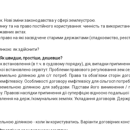
ок. Нові зміни законодавства у сфері землеустрою.
лянку та на право постійного користування: чинність та використ
жавних актах.
право на які засвідчене старими держактами (спадкоємство, реєстра
нкою: як здійснити?
 швидше, простіше, дешевше?
к встановлення (в т.ч. в судовому порядку), дія, випадки припиненн
якої встановлено сервітут. Проблеми правового регулювання зем.сер
емельно ділянкою для с/г потреб. Права та обов’язки сторін дого
емфітевзісу. Особливості договору емфітевзісу для сільгосп потреб
земельною ділянкою для забудови. Підстави його виникнення / 
ору. Правові наслідки припинення дії суперфіцію відносно подальшої
тановлення на держ./комунальних землях. Укладання договорів. Держ
ельною ділянкою - коли їм користуватись. Варіанти договірних конс