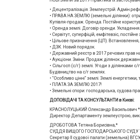
НОВІ ЗМІНИ за 2017! Практика їх застосуван
• Децентралізація. Землеустрій. Адмін.р
• ПРАВА НА ЗЕМЛЮ (земельні ділянки): отри
Купівля-продаж. Оренда. Постійне користув
• Оренда землі. Договір оренди. Укладення.
• Сервітут, суперфіцій, емфітевзіс, постій
• Цільове призначення (ЦП). Встановлення,
• ДЗК. Новий порядок.
• Державний реєстр в 2017 речових прав н
• Аукціони. Зміни. Продаж ділянок державно
• Сільгосп (с/г) землі. Угоди з ділянками 
Будівництво на с/г землях.
• "Особливо цінні" землі. Землі енергетики,
• ПЛАТА ЗА ЗЕМЛЮ 2017!
• Земельні спори: господарська, судова п
ДОПОВІДАЧІ ТА КОНСУЛЬТАНТИ в Києві:
КРАСНОЛУЦЬКИЙ Олександр Васильович *
Директор Департаменту землеустрою, ви
ДРОБОТОВА Тетяна Борисівна,*
СУДДЯ ВИЩОГО ГОСПОДАРСЬКОГО СУДУ УК
Секретар ІІ судової палати (земельна) ВГСУ