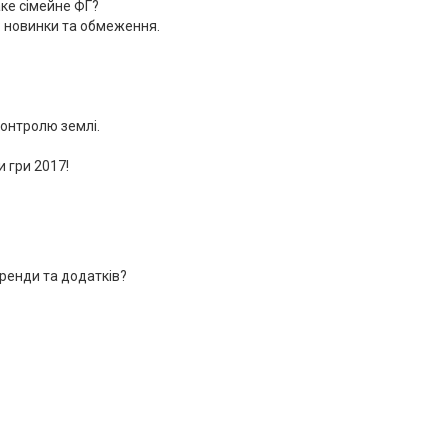
аке сімейне ФГ?
: новинки та обмеження.
контролю землі.
 гри 2017!
оренди та додатків?