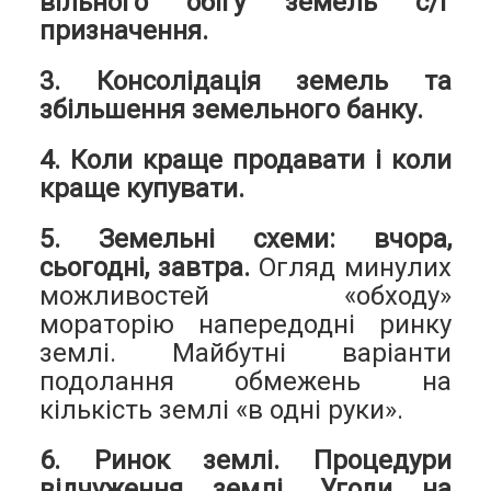
вільного обігу земель с/г
призначення.
3. Консолідація земель та
збільшення земельного банку.
4. Коли краще продавати і коли
краще купувати.
5. Земельні схеми: вчора,
сьогодні, завтра.
Огляд минулих
можливостей «обходу»
мораторію напередодні ринку
землі. Майбутні варіанти
подолання обмежень на
кількість землі «в одні руки».
6. Ринок землі. Процедури
відчуження землі. Угоди на