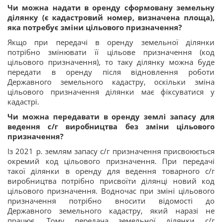
Чи можна надати в оренду сформовану земельну
ділянку (є кадастровий номер, визначена площа),
яка потребує зміни цільового призначення?
Якщо при передачі в оренду земельної ділянки
потрібно змінювати її цільове призначення (код
цільового призначення), то таку ділянку можна буде
передати в оренду після відновлення роботи
Державного земельного кадастру, оскільки зміна
цільового призначення ділянки має фіксуватися у
кадастрі.
Чи можна передавати в оренду землі запасу для
ведення с/г виробництва без зміни цільового
призначення?
Із 2021 р. землям запасу с/г призначення присвоюється
окремий код цільового призначення. При передачі
такої ділянки в оренду для ведення товарного с/г
виробництва потрібно присвоїти ділянці новий код
цільового призначення. Водночас при зміні цільового
призначення потрібно вносити відомості до
Державного земельного кадастру, який наразі не
працює. Тому передача земельної ділянки с/г