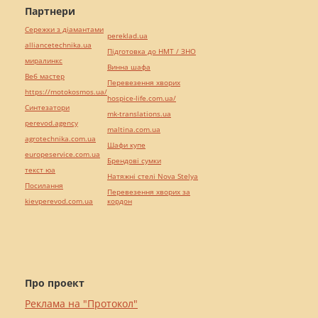
Партнери
Сережки з діамантами
pereklad.ua
alliancetechnika.ua
Підготовка до НМТ / ЗНО
миралинкс
Винна шафа
Веб мастер
Перевезення хворих
https://motokosmos.ua/
hospice-life.com.ua/
Синтезатори
mk-translations.ua
perevod.agency
maltina.com.ua
agrotechnika.com.ua
Шафи купе
europeservice.com.ua
Брендові сумки
текст юа
Натяжні стелі Nova Stelya
Посилання
Перевезення хворих за
kievperevod.com.ua
кордон
Про проект
Реклама на "Протокол"