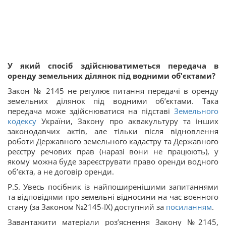
У який спосіб здійснюватиметься передача в
оренду земельних ділянок під водними об'єктами?
Закон № 2145 не регулює питання передачі в оренду
земельних ділянок під водними об’єктами. Така
передача може здійснюватися на підставі
Земельного
кодексу
України, Закону про аквакультуру та інших
законодавчих актів, але тільки після відновлення
роботи Державного земельного кадастру та Державного
реєстру речових прав (наразі вони не працюють), у
якому можна буде зареєструвати право оренди водного
об’єкта, а не договір оренди.
P.S. Увесь посібник із найпоширенішими запитаннями
та відповідями про земельні відносини на час воєнного
стану (за Законом №2145-IX) доступний за
посиланням
.
Завантажити матеріали роз’яснення Закону №2145,