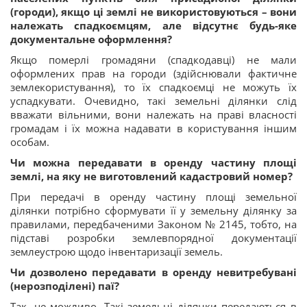
(городи), якщо ці землі не використовуються – вони
належать спадкоємцям, але відсутнє будь-яке
документальне оформлення?
Якщо померлі громадяни (спадкодавці) не мали
оформлених прав на городи (здійснювали фактичне
землекористування), то їх спадкоємці не можуть їх
успадкувати. Очевидно, такі земельні ділянки слід
вважати вільними, вони належать на праві власності
громадам і їх можна надавати в користування іншим
особам.
Чи можна передавати в оренду частину площі
землі, на яку не виготовлений кадастровий номер?
При передачі в оренду частину площі земельної
ділянки потрібно сформувати її у земельну ділянку за
правилами, передбаченими Законом № 2145, тобто, на
підставі розробки землевпорядної документації
землеустрою щодо інвентаризації земель.
Чи дозволено передавати в оренду невитребувані
(нерозподілені) паї?
Так, це можливо. Такі земельні ділянки передаються в