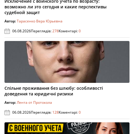
Исключение с воинского учета по возрасту:
возможно ли это сегодня и какие перспективы
судебной защит
Автор:
Тарасенко Вера Юрьевна
06.08.2026
Переглядів:
278
Коментарі:
0
Спільне проживання без шлюбу: особливості
доведення та юридичні ризики
Автор:
Лента от Протокола
06.08.2026
Переглядів:
128
Коментарі:
0