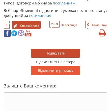
типові договори можна за
посиланням
.
Вебінар «Земельні відносини в умовах воєнного стану»
доступний за
посиланням
.
0
2859
1
Переглядів
Коментарі
Сподобалося
Подякувати
Підписатися на автора
Відключити рекламу
Залиште Ваш коментар: