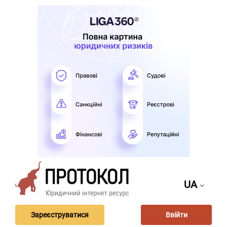
UA
Зареєструватися
Ввійти