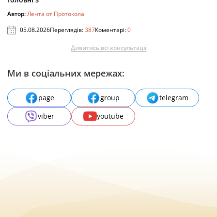
Автор:
Лента от Протокола
05.08.2026
Переглядів:
387
Коментарі:
0
Дивитись всі консультації
Ми в соціальних мережах:
page
group
telegram
viber
youtube