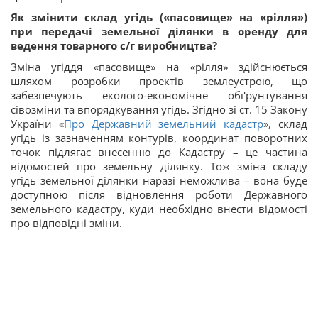
Як змінити склад угідь («пасовище» на «рілля»)
при передачі земельної ділянки в оренду для
ведення товарного с/г виробництва?
Зміна угіддя «пасовище» на «рілля» здійснюється
шляхом розробки проектів землеустрою, що
забезпечують еколого-економічне обґрунтування
сівозміни та впорядкування угідь. Згідно зі ст. 15 Закону
України «
Про Державний земельний кадастр
», склад
угідь із зазначенням контурів, координат поворотних
точок підлягає внесенню до Кадастру – це частина
відомостей про земельну ділянку. Тож зміна складу
угідь земельної ділянки наразі неможлива – вона буде
доступною після відновлення роботи Державного
земельного кадастру, куди необхідно внести відомості
про відповідні зміни.