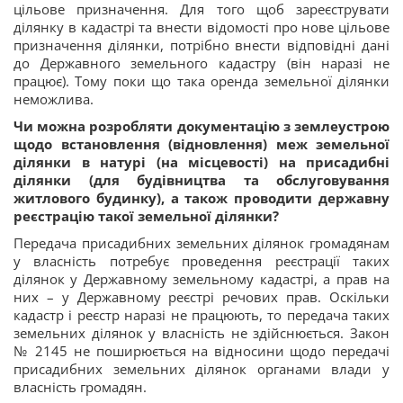
цільове призначення. Для того щоб зареєструвати
ділянку в кадастрі та внести відомості про нове цільове
призначення ділянки, потрібно внести відповідні дані
до Державного земельного кадастру (він наразі не
працює). Тому поки що така оренда земельної ділянки
неможлива.
Чи можна розробляти документацію з землеустрою
щодо встановлення (відновлення) меж земельної
ділянки в натурі (на місцевості) на присадибні
ділянки (для будівництва та обслуговування
житлового будинку), а також проводити державну
реєстрацію такої земельної ділянки?
Передача присадибних земельних ділянок громадянам
у власність потребує проведення реєстрації таких
ділянок у Державному земельному кадастрі, а прав на
них – у Державному реєстрі речових прав. Оскільки
кадастр і реєстр наразі не працюють, то передача таких
земельних ділянок у власність не здійснюється. Закон
№ 2145 не поширюється на відносини щодо передачі
присадибних земельних ділянок органами влади у
власність громадян.