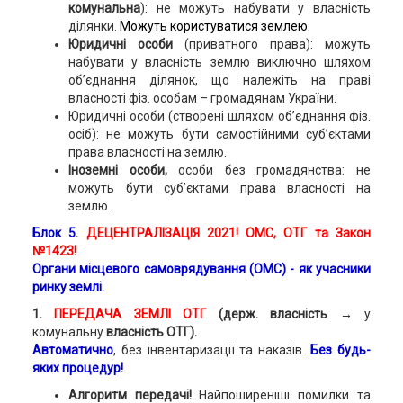
комунальна
): не можуть набувати у власність
ділянки.
Можуть користуватися землею.
Юридичні особи
(приватного права): можуть
набувати у власність землю виключно шляхом
об’єднання ділянок, що належіть на праві
власності фіз. особам – громадянам України.
Юридичні особи (створені шляхом об’єднання фіз.
осіб): не можуть бути самостійними суб’єктами
права власності на землю.
Іноземні особи,
особи без громадянства: не
можуть бути суб’єктами права власності на
землю.
Блок 5.
ДЕЦЕНТРАЛІЗАЦІЯ 2021! ОМС, ОТГ та Закон
№1423!
Органи місцевого самоврядування (ОМС) - як учасники
ринку землі.
1.
ПЕРЕДАЧА ЗЕМЛІ ОТГ
(держ. власність →
у
комунальну
власність ОТГ).
Автоматично
, без інвентаризації та наказів.
Без будь-
яких процедур!
Алгоритм передачі!
Найпоширеніші помилки та