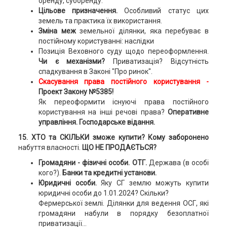
оренду, суборенду.
Цільове призначення.
Особливий статус цих
земель та практика їх використання.
Зміна меж
земельної ділянки, яка перебуває в
постійному користуванні: наслідки
Позиція Веховного суду щодо переоформлення.
Чи є механізми?
Приватизація? Відсутність
спадкування в Законі "Про ринок".
Скасування права постійного користування -
Проект Закону №5385!
Як переоформити існуючі права постійного
користування на інші речові права?
Оперативне
управління. Господарське відання.
15. ХТО та СКІЛЬКИ зможе купити? Кому заборонено
набуття власності.
ЩО НЕ ПРОДАЄТЬСЯ?
Громадяни - фізичні особи.
ОТГ.
Держава (в особі
кого?).
Банки та кредитні установи.
Юридичні особи.
Яку СГ землю можуть купити
юридичні особи до 1.01.2024? Скільки?
Фермерської землі. Ділянки для ведення ОСГ, які
громадяни набули в порядку безоплатної
приватизації...