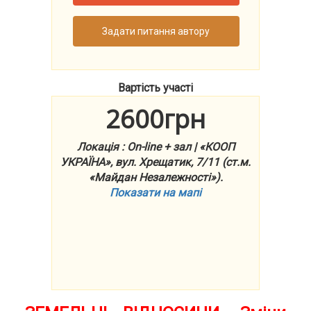
Задати питання автору
Вартість участі
2600грн
Локація : On-line + зал | «КООП
УКРАЇНА», вул. Хрещатик, 7/11 (ст.м.
«Майдан Незалежності»).
Показати на мапі