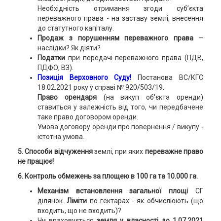
Необхідність отримання згоди суб’єкта
переважного права - на заставу землі, внесення
до статутного капіталу.
Продаж з
порушенням переважного права
–
наслідки? Як діяти?
Податки
при передачі переважного права (ПДВ,
ПДФО, ВЗ).
Позиція Верховного Суду!
Постанова ВС/КГС
18.02.2021 року у справі № 920/503/19.
Право орендаря
(на викуп об'єкта оренди)
ставиться у залежність від того, чи передбачене
таке право договором оренди.
Умова договору оренди про повернення / викупу -
істотна умова.
5. Способи відчуження
землі, при яких
переважне право
не працює!
6.
Контроль обмежень за площею в 100 га та 10.000 га
.
Механізм встановлення загальної площі
СГ
ділянок.
Ліміти
по гектарах - як обчислюють (що
входить, що не входить)?
Чи враховується
земля у власності до 1.07.2021