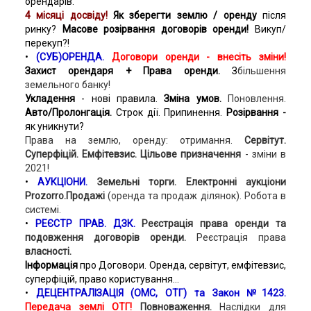
орендарів.
4 місяці досвіду!
Як зберегти землю / оренду
після
ринку?
Масове розірвання договорів оренди!
Викуп/
перекуп?!
•
(СУБ)ОРЕНДА.
Договори оренди - внесіть зміни!
Захист орендаря + Права оренди.
З
більшення
земельного банку!
Укладення
- нові правила.
Зміна умов.
Поновлення.
Авто/Пролонгація.
Строк дії. Припинення.
Розірвання -
як уникнути?
Права на землю, оренду: отримання.
Сервітут.
Суперфіцій. Емфітевзис.
Цільове призначення
- зміни в
2021!
•
АУКЦІОНИ.
Земельні торги. Електронні аукціони
Prozorro.Продажі
(оренда та продаж ділянок). Робота в
системі.
•
РЕЄСТР ПРАВ. ДЗК.
Реєстрація права оренди та
подовження договорів оренди.
Реєстрація права
власності.
Інформація
про Договори. Оренда, сервітут, емфітевзис,
суперфіцій, право користування...
•
ДЕЦЕНТРАЛІЗАЦІЯ (ОМС, ОТГ) та Закон №1423.
Передача землі ОТГ!
Повноваження.
Наслідки для