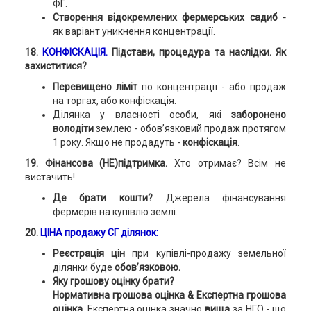
ФГ.
Створення відокремлених фермерських садиб -
як варіант уникнення концентрації.
18.
КОНФІСКАЦІЯ.
Підстави, процедура та наслідки. Як
захиститися?
Перевищено ліміт
по концентрації - або продаж
на торгах, або конфіскація.
Ділянка у власності особи, які
заборонено
володіти
землею - обов’язковий продаж протягом
1 року. Якщо не продадуть -
конфіскація
.
19. Фінансова (НЕ)підтримка.
Хто отримає? Всім не
вистачить!
Де брати кошти?
Джерела фінансування
фермерів на купівлю землі.
20.
ЦІНА продажу СГ ділянок:
Реєстрація цін
при купівлі-продажу земельної
ділянки буде
обов’язковою.
Яку грошову оцінку брати?
Нормативна грошова оцінка & Експертна грошова
оцінка.
Експертна оцінка значно
вища
за НГО - що