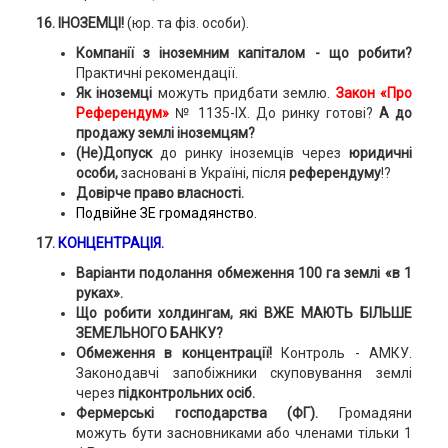
16. ІНОЗЕМЦІ!
(юр. та фіз. особи).
Компанії з іноземним капіталом - що робити?
Практичні рекомендації.
Як іноземці
можуть придбати землю.
Закон «Про
Референдум»
№ 1135-ІХ. До ринку готові?
А до
продажу землі іноземцям?
(Не)Допуск
до ринку іноземців
через
юридичні
особи,
засновані в Україні, після
референдуму
!?
Довірче право власності.
Подвійне ЗЕ громадянство.
17.
КОНЦЕНТРАЦІЯ.
Варіанти подолання обмеження 100 га землі «в 1
руках».
Що робити холдингам, які ВЖЕ МАЮТЬ БІЛЬШЕ
ЗЕМЕЛЬНОГО БАНКУ?
Обмеження в концентрації!
Контроль - АМКУ.
Законодавчі запобіжники скуповування землі
через
підконтрольних осіб.
Фермерські господарства (ФГ).
Громадяни
можуть бути засновниками або членами тільки 1