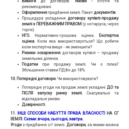
Вимоги
до договорів.
Умови -
істотні та
рекомендовані.
Оформлення
придбання землі. Пакет
документів.
Процедура укладення
дог
овору купівлі-продажу
землі з ПЕРЕВАЖНИМ ПРАВОМ
(у нотаріуса, через
торги).
НГО.
Нормативно-грошова оцінка.
Експертна
оцінка.
Коли яка використовується? Що робити
коли експертна вище - як зменшити?
Ризики оскарження
договорів купівлі – продажу
земельних ділянок.
Податки
при продажу землі. Чи є пілка?
Збільшення ставки ПДФо до 18%.
10. Попередні договори.
Чи використовувати?
Попередні угоди на продаж землі укладені
ДО та
ПІСЛЯ запуску ринку землі.
Скасувальні та
відкладальні умови.
Довіреності.
11.
ІНШІ СПОСОБИ НАБУТТЯ ПРАВА ВЛАСНОСТІ
НА СГ
ЗЕМЛІ.
Схеми: вчора, сьогодні, завтра.
Угоди
з придбання с/г землі.
Договори,
за якими можна