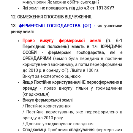
минулі роки. Як можна обійти сьогодні?
Які землі
не попадають під дію ч.3 ст. 131 ЗКУ?
12. ОБМЕЖЕННЯ СПОСОБІВ ВІДЧУЖЕННЯ.
13.
ФЕРМЕРСЬКІ ГОСПОДАРСТВА (ФГ) -
як учасники
ринку землі.
Право викупу фермерської землі
(п. 6-1
Перехідних положень) мають в т.ч. ЮРИДИЧНІ
ОСОБИ - фермерські господарства, які є
ОРЕНДАРЯМИ
(земля була передана в постійне
користування засновнику, а потім переоформлена
до 2010 р. в оренду ФГ). Ліміти в 100 га.
Викуп за експертною оцінкою.
Якщо Постійне користування НЕ переоформлено в
оренду -
право викупу тільки у громадянина
(спадкоємця).
Викуп фермерської землі.
/ Постійне користування.
/ Постійне користування, яке переоформлено в
оренду до 2010 року.
/ Довічне успадковуване володіння.
Спадкоємці.
Проблеми
спадкування
фермерських