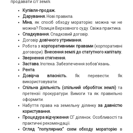
продавати с/г землі.
Купівля-продаж.
Дарування.
Нові правила.
Міна
, як спосіб обходу мораторію: можна чи не
можна? Позиція Верховного суду. Свіжа практика.
Спадкування.
Спадковий договір.
Договір
довічного утримання.
Робота з
корпоративними правами
(корпоративні
договори).
Внесення землі до статутного
капіталу.
Звернення стягнення.
Застава.
Іпотека. Забезпечення зобов’язань.
Рента
.
Довірча власність.
Як перевести. Як
використовувати.
Спільна діяльність (спільний обробіток землі)
та
претензії прокуратури. Вимоги та як правильно
оформити.
Набуття права на земельну ділянку
за давністю
користування.
Процедура відчуження
СГ ділянок. Особливості та
практичні рекомендації.
Огляд "популярних" схем обходу мораторію
в