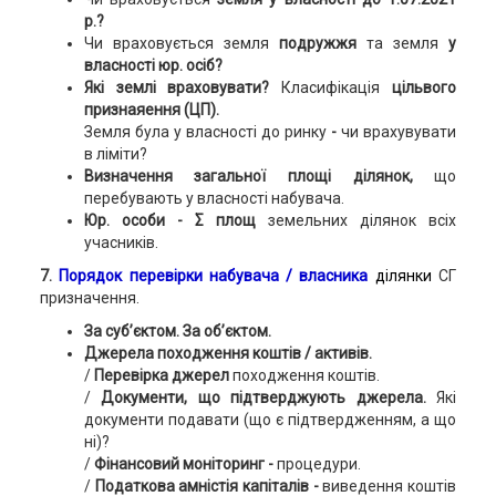
р.?
Чи враховується земля
подружжя
та
земля
у
власності юр. осіб?
Які землі враховувати?
Класифікація
цільвого
признаяення (ЦП).
Земля була у власності до ринку
-
чи врахувувати
в ліміти?
Визначення загальної площі ділянок,
що
перебувають у власності набувача.
Юр. особи - Σ площ
земельних ділянок всіх
учасників.
7.
Порядок перевірки набувача / власника
ділянки
СГ
призначення.
За суб’єктом. За об’єктом.
Джерела походження коштів / активів.
/
Перевірка джерел
походження коштів.
/
Документи, що підтверджують джерела.
Які
документи
подавати (що є підтвердженням, а що
ні)?
/
Фінансовий моніторинг -
процедури.
/
Податкова амністія капіталів -
виведення коштів