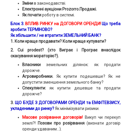
Зміни
в законодавстві.
Електронні аукціони Prozorro.Продажі.
Як почати
роботу в системі.
Блок 3.
ВПЛИВ РИНКУ на ДОГОВОРИ ОРЕНДИ!
Що треба
зробити ТЕРМІНОВО?
Як збільшити / не втратити ЗЕМЕЛЬНИЙ БАНК?
1.
Коли краще продавати? Коли краще купувати?
2. Cui prodest? (хто Виграє і Програє внаслідок
скасування мораторію?).
Власники
земельних ділянок: як продати
дорожче.
Агровиробники.
Як купити подешевше? Як не
допустити зменшення земельного банку?
Спекулянти:
як купити дешевше та продати
дорожче?
3.
ЩО БУДЕ З ДОГОВОРАМИ ОРЕНДИ та ЕМФІТЕВЗИСУ,
укладеними до ринку?
Як мінімізувати ризики.
Масове розірвання договорів!
Викуп чи перекуп
землі?!
Позови про розірвання
(визнати договір
оренди удаваним...).