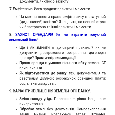
документи, як спосіб захисту.
7. Емфітевзис. Його продаж:
практичні моменти.
Чи можна внести право емфітевзису в статутний
(додатковий) капітал? Як оцінити, на певний строк
чи безстроково та інші практичні моменти.
8.
ЗАХИСТ ОРЕНДАРЯ!
Як не втратити існуючий
земельний банк!
Що і як змінити
в договірній практиці? Як не
допустити дострокового розірвання договорів
оренди?
Практичні рекомендації.
Права оренди в умовах вільного обігу земель
СГ
призначення
.
Як підготуватися до ринку:
тех. документація та
реєстрація ділянок; розрахунок орендної плати;
соціальна складова...
9. ВАРІАНТИ ЗБІЛЬШЕННЯ ЗЕМЕЛЬНОГО БАНКУ.
Зміна складу угідь.
Пасовище – рілля. Нецільове
використання.
Обробка землі
без документів. Самозахоплення
землі. Ризики. Розрахунок втрат. Штрафи.