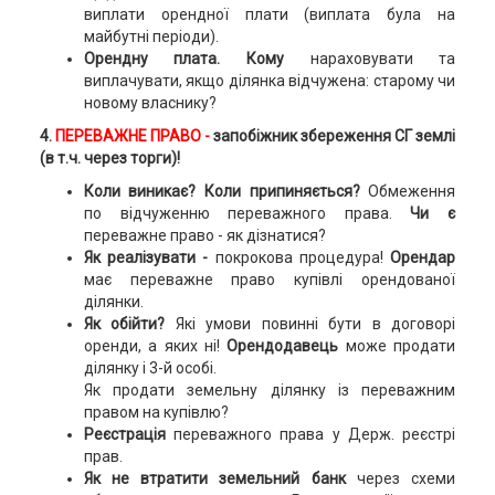
виплати орендної плати (виплата була на
майбутні періоди).
Орендну плата. Кому
нараховувати та
виплачувати, якщо ділянка відчужена: старому чи
новому власнику?
4.
ПЕРЕВАЖНЕ ПРАВО
-
запобіжник збереження СГ землі
(в т.ч. через торги)!
Коли виникає? Коли припиняється?
Обмеження
по відчуженню переважного права.
Чи є
переважне право - як дізнатися?
Як реалізувати -
покрокова процедура!
Орендар
має переважне право купівлі орендованої
ділянки.
Як обійти?
Які умови повинні бути в договорі
оренди, а яких ні!
Орендодавець
може продати
ділянку і 3-й особі.
Як продати земельну ділянку із переважним
правом на купівлю?
Реєстрація
переважного права у Держ. реєстрі
прав.
Як не втратити земельний банк
через схеми