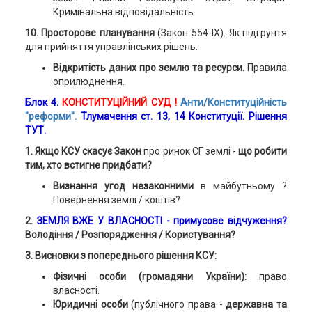
Кримінальна відповідальність.
10. Просторове планування
(Закон 554-IX). Як підгрунтя
для прийняття управлінських рішень.
Відкритість даних про землю та ресурси.
Правила
оприлюднення.
Блок 4.
КОНСТИТУЦІЙНИЙ СУД !
Анти/Конституційність
"реформи".
Тлумачення ст. 13, 14 Конституції. Рішення
ТУТ.
1. Якщо КСУ скасує Закон
про ринок СГ землі -
що робити
тим, хто встигне придбати?
Визнання угод незаконними
в майбутньому ?
Повернення землі / коштів?
2.
ЗЕМЛЯ ВЖЕ У ВЛАСНОСТІ - примусове відчуження?
Володіння / Розпорядження / Користування?
3. Висновки з попереднього рішення КСУ:
Фізичні особи (громадяни України):
право
власності.
Юридичні особи
(публічного права -
державна та