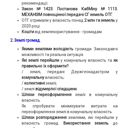
рекомендації.
Закон №1423. Постанова КабМіну №1113.
МЕХАНІЗМ повноцінної передачі СГ земель ОТГ
.
ОТГ отримали у власність понад
2 млн га земель
у
2020 році.
Кошти
від землекористування - громадам.
2.
Землі громад.
Якими землями володіють
громади. Законодавчі
можливості та реальна ситуація.
Які землі перейшли
у комунальну власність та
як
правильно їх оформити?
/ землі, передані Держгеокадастром у
комунальну
власність;
/
колективні
землі;
/ землі
відумерлої спадщини.
Шляхи переоформлення
землі в комунальну
власність.
Як спробувати мінімізувати витрати на
переоформлення землі в комунальну власність.
Шляхи розпорядження
землями, які перейшли у
власність громад.
Використання земель
до