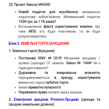
22. Проект Закону №5600!
Новий податок для агробізнесу:
мінімальне
податкове зобов'язання. Мінімальний податок
1500 грн. за 1 ГА землі?
Встановлення
факту користування землею.
Що
таке
МПЗ
, хто буде платником, та як буде
розраховуватись.
Блок 2.
ЗЕМЕЛЬНІ ТОРГИ (АУКЦІОНИ)!
1. Земельні торги (Аукціони).
Постанова КМУ №1013!
Механізм продажу /
купівлі (оренди) СГ земель.
Закон
№ 1444!
Чи є
підводне каміння?
Державна та комунальна власність
передаватиметься
в оренду, користування
виключно
через
публічні торги.
Землі
приватної власності.
Переважне право
купівлі через аукціон.
2.
Електронні аукціони Prozorro.Продажі
(оренда та
продаж земельних ділянок).