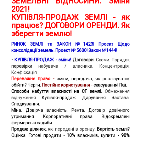
ЗЕМЕЛЬНІ ВІДНОСИНИ. Зміни
2021!
КУПІВЛЯ-ПРОДАЖ ЗЕМЛІ - як
працює? ДОГОВОРИ ОРЕНДИ. Як
зберегти землю!
РИНОК ЗЕМЛІ та ЗАКОН №1423! Проект Щодо
консолідації земель. Проект № 5600! Закон №1444!
•
КУПІВЛЯ-ПРОДАЖ - зміни!
Договори.
Схеми. Порядок
перевірки
набувача / власника. Концентрація.
Конфіскація.
Переважне право
-
зміни, передача, як реалізувати/
обійти? Черги.
Постійне користування -
скасування!
Паї.
Способи набуття власності на СГ землі.
Обмеження
відчуження.
Купівля-продаж. Дарування. Застава.
Спадкування.
Міна. Довірча власність. Рента. Договір довічного
утримання. Корпоративні права. Відокремлені
фермерські садиби...
Продаж ділянок,
які передані в оренду.
Вартість землі?
Оцінка. Готові продати -
10%
власників, купити -
90%