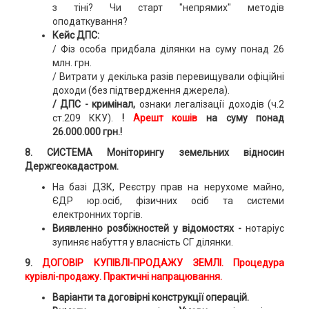
з тіні? Чи старт "непрямих" методів
оподаткування?
Кейс ДПС:
/ Фіз особа придбала ділянки на суму понад 26
млн. грн.
/ Витрати у декілька разів перевищували офіційні
доходи (без підтвердження джерела).
/ ДПС - кримінал,
ознаки легалізації доходів (ч.2
ст.209 ККУ).
!
Арешт
кошів
на суму понад
26.000.000 грн.!
8. СИСТЕМА Моніторингу земельних відносин
Держгеокадастром.
На базі ДЗК, Реєстру прав на нерухоме майно,
ЄДР юр.осіб, фізичних осіб та системи
електронних торгів.
Виявленно розбіжностей у відомостях -
нотаріус
зупиняє набуття у власність СГ ділянки.
9.
ДОГОВІР КУПІВЛІ-ПРОДАЖУ ЗЕМЛІ. Процедура
курівлі-продажу. Практичні напрацювання.
Варіанти та договірні конструкції операцій.