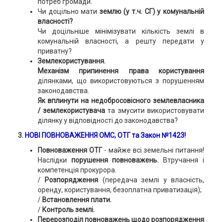
потреб громади.
Чи доцільно мати
землю (у т.ч. СГ) у комунальній
власності?
Чи доцільніше мінімізувати кількість землі в
комунальній власності, а решту передати у
приватну?
Землекористування.
Механізм припинення права користування
ділянками, що використовуються з порушенням
законодавства.
Як вплинути на недобросовісного землевласника
/ землекористувача
та змусити використовувати
ділянку у відповідності до законодавства?
3.
НОВІ ПОВНОВАЖЕННЯ ОМС, ОТГ та Закон №1423!
Повноваження ОТГ
- майже всі земельні питання!
Наслідки
порушення повноважень.
Втручання і
компетенція прокурора.
/
Розпорядження
(передача землі у власність,
оренду, користування, безоплатна приватизація);
/
Встановлення плати.
/
Контроль землі
.
Перерозподіл повноважень щодо розпорядження