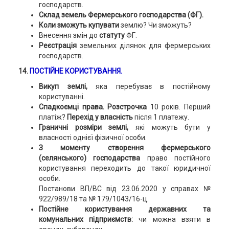
господарств.
Склад земель Фермерського господарства (ФГ).
Коли зможуть купувати
землю? Чи зможуть?
Внесення змін до
статуту
ФГ.
Реєстрація
земельних ділянок для фермерських
господарств.
14.
ПОСТІЙНЕ КОРИСТУВАННЯ.
Викуп землі,
яка перебуває в постійному
користуванні.
Спадкоємці права. Розстрочка
10 років.
Перший
платіж?
Перехід у власність
після 1 платежу.
Граничні розміри землі,
які можуть бути у
власності однієї фізичної особи.
З моменту створення фермерського
(селянського) господарства
право постійного
користування переходить до такої юридичної
особи.
Постанови ВП/ВС від 23.06.2020 у справах №
922/989/18 та № 179/1043/16-ц.
Постійне користування державних та
комунальних підприємств:
чи можна взяти в