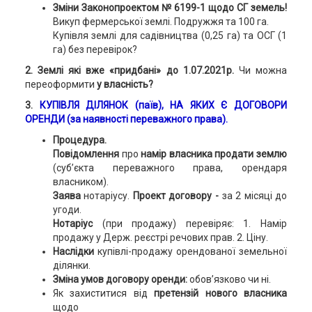
Зміни Законопроектом № 6199-1 щодо СГ земель!
Викуп фермерської землі. Подружжя та 100 га.
Купівля землі для садівництва (0,25 га) та ОСГ (1
га) без перевірок?
2. Землі які вже «придбані» до 1.07.2021р.
Чи можна
переоформити
у власність?
3.
КУПІВЛЯ ДІЛЯНОК (паїв), НА ЯКИХ Є ДОГОВОРИ
ОРЕНДИ (за наявності переважного права).
Процедура.
Повідомлення
про
намір власника продати землю
(суб’єкта переважного права, орендаря
власником).
Заява
нотаріусу.
Проект договору -
за 2 місяці до
угоди.
Нотаріус
(при продажу) перевіряє: 1. Намір
продажу у Держ. реєстрі речових прав. 2. Ціну.
Наслідки
купівлі-продажу орендованої земельної
ділянки.
Зміна умов договору оренди:
обов’язково чи ні.
Як захиститися від
претензій нового власника
щодо