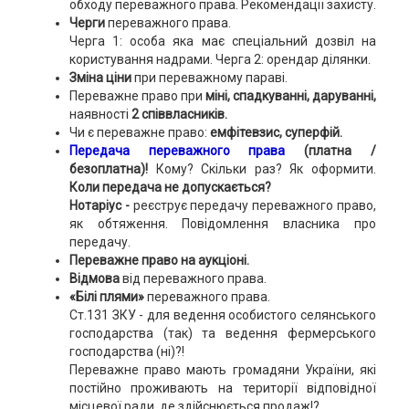
обходу переважного права. Рекомендації захисту.
Черги
переважного права.
Черга 1: особа яка має спеціальний дозвіл на
користування надрами. Черга 2: орендар ділянки.
Зміна ціни
при переважному параві.
Переважне право при
міні, спадкуванні, даруванні,
наявності
2 співвласників.
Чи є переважне право:
емфітевзис, суперфій.
Передача переважного права
(платна /
безоплатна)!
Кому? Скільки раз? Як оформити.
Коли передача не допускається?
Нотаріус -
реєструє передачу переважного право,
як обтяження. Повідомлення власника про
передачу.
Переважне право на аукціоні.
Відмова
від переважного права.
«Білі плями»
переважного права.
Ст.131 ЗКУ - для ведення особистого селянського
господарства (так) та ведення фермерського
господарства (ні)?!
Переважне право мають громадяни України, які
постійно проживають на території відповідної
місцевої ради, де здійснюється продаж!?