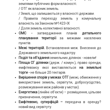
землями публічних форм власності.
/ ОТГ як власник земель.
/ Землі, що залишаються у власності держави.
/ Правила переходу земель у комунальну
власність за Законом №1423-ІХ
/ Доля земель колективної власності.
ОМС -
затвердження планів
детального
планування території
за межами населених
пунктів.
Межі територій.
Встановлення меж. Внесення до
Державного земельного кадастру.
Поділ та об’єдання
земельних ділянок - новели!
Площа СГ ділянки
(держ. / комун.), право оренди,
емфітевзису якої виставляється
на земельні
торги -
не більше 20 гектарів.
Вирішення спорів у межах ОТГ
(межі, обмеження у
використанні земель, сервітути, добросусідство,
розмежування меж районів у містах).
Енергетика
(лінійні об’єкти) – розміщення, цільове
призначення, сервітути.
Емфітевзис, суперфіцій –
передача в оренду?
новий вид сервітуту.