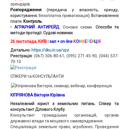
орендарів.
Розпорядження
(передача у власність, оренду,
користування
, безоплатна приватизація
). Встановлення
плати.
Контроль.
•
АГРАРНИЙ АНТИРЕЙД.
Основні схеми.
Способи та
методи протидії. Судові новинки.
26 листопада, КИЇВ
|
зал + on-line
К
О
Н
Ф
Е
Р
Е
Н
Ц
І
Я
Детально:
https://dku.in.ua/vpz
Реєстрація:
(067) 506-80-61, (095) 271-45-90, (044) 537-
70-10
СПІКЕРИ та КОНСУЛЬТАНТИ:
КІПРІЯНОВА Вікторія Юріївна
Незалежний юрист з земельних питань. Спікер та
консультант Ділового Клубу.
Консультант громадських організацій, органів
державної влади та місцевого самоврядування.
Спеціалізація: земельне право, агробізнес. Проведення