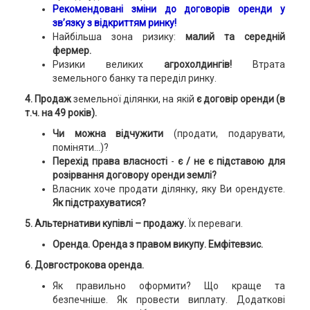
Рекомендовані зміни до договорів оренди у
зв’язку з відкриттям ринку!
Найбільша зона ризику:
малий та середній
фермер.
Ризики великих
агрохолдингів!
Втрата
земельного банку та переділ ринку.
4. Продаж
земельної ділянки, на якій
є договір оренди (в
т.ч. на 49 років).
Чи можна відчужити
(продати, подарувати,
поміняти…)?
Перехід права власності
-
є / не є підставою для
розірвання договору оренди землі?
Власник хоче продати ділянку, яку Ви орендуєте.
Як підстрахуватися?
5. Альтернативи купівлі – продажу.
Їх переваги.
Оренда. Оренда з правом викупу. Емфітевзис.
6. Довгострокова оренда.
Як правильно оформити? Що краще та
безпечніше. Як провести виплату. Додаткові