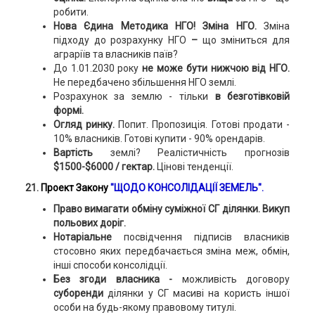
робити.
Нова Єдина Методика НГО!
Зміна НГО.
Зміна
підходу до розрахунку НГО
–
що зміниться для
аграріїв та власників паїв?
До 1.01.2030 року
не може бути нижчою від НГО.
Не передбачено збільшення НГО землі.
Розрахунок за землю - тільки
в безготівковій
формі.
Огляд ринку.
Попит. Пропозиція. Готові продати -
10% власників. Готові купити - 90% орендарів.
Вартість
землі? Реалістичність прогнозів
$1500-
$
6000 / гектар.
Цінові тенденції.
21.
Проект Закону
"ЩОДО КОНСОЛІДАЦІЇ ЗЕМЕЛЬ".
Право вимагати обміну суміжної СГ ділянки. Викуп
польових доріг.
Нотаріальне
посвідчення підписів власників
стосовно яких передбачається зміна меж, обмін,
інші способи консолідції.
Без згоди власника -
можливість договору
суборенди
ділянки у СГ масиві на користь іншої
особи на будь-якому правовому титулі.