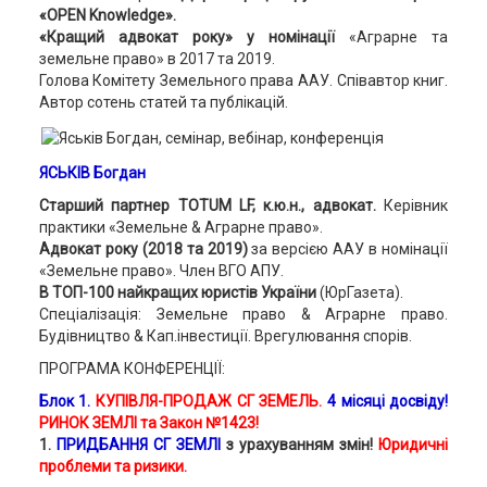
«OPEN Knowledge».
«Кращий адвокат року» у номінації
«Аграрне та
земельне право» в 2017 та 2019.
Голова Комітету Земельного права ААУ. Співавтор книг.
Автор сотень статей та публікацій.
ЯСЬКІВ Богдан
Старший партнер TOTUM LF, к.ю.н., адвокат.
Керівник
практики «Земельне & Аграрне право».
Адвокат року (2018 та 2019)
за версією ААУ в номінації
«Земельне право». Член ВГО АПУ.
В ТОП-100 найкращих юристів України
(ЮрГазета).
Спеціалізація: Земельне право & Аграрне право.
Будівництво & Кап.інвестиції. Врегулювання спорів.
ПРОГРАМА КОНФЕРЕНЦІЇ:
Блок 1.
КУПІВЛЯ-ПРОДАЖ СГ ЗЕМЕЛЬ.
4 місяці досвіду!
РИНОК ЗЕМЛІ та Закон №1423!
1.
ПРИДБАННЯ СГ ЗЕМЛІ
з урахуванням змін!
Юридичні
проблеми та ризики.