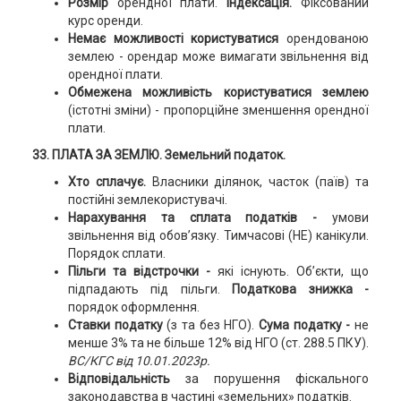
Розмір
орендної плати.
Індексація.
Фіксований
курс оренди.
Немає можливості користуватися
орендованою
землею - орендар може вимагати звільнення від
орендної плати.
Обмежена можливість користуватися землею
(істотні зміни) - пропорційне зменшення орендної
плати.
33. ПЛАТА ЗА ЗЕМЛЮ. Земельний податок.
Хто сплачує.
Власники ділянок, часток (паїв) та
постійні землекористувачі.
Нарахування та сплата податків -
умови
звільнення від обов’язку. Тимчасові (НЕ) канікули.
Порядок сплати.
Пільги та відстрочки -
які існують. Об’єкти, що
підпадають під пільги.
Податкова знижка -
порядок оформлення.
Ставки податку
(з та без НГО).
Сума податку -
не
менше 3% та не більше 12% від НГО (ст. 288.5 ПКУ).
ВС/КГС від 10.01.2023р.
Відповідальність
за порушення фіскального
законодавства в частині «земельних» податків.