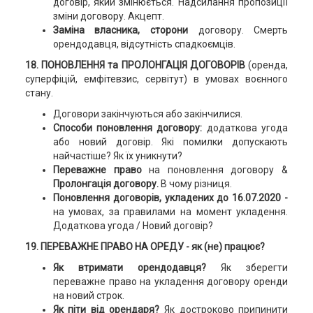
договір, який змінюється. Надсилання пропозиції
зміни договору. Акцепт.
Заміна власника
, сторони
договору. Смерть
орендодавця, відсутність спадкоємців.
18. ПОНОВЛЕННЯ та ПРОЛОНГАЦІЯ ДОГОВОРІВ
(оренда,
суперфіцій, емфітевзис, сервітут) в умовах воєнного
стану.
Договори закінчуються або закінчилися.
Способи поновлення договору:
додаткова угода
або новий договір. Які помилки допускають
найчастіше? Як їх уникнути?
Переважне право
на поновлення договору &
Пролонгація договору.
В чому різниця.
Поновлення договорів, укладених до 16.07.2020 -
на умовах, за правилами на момент укладення.
Додаткова угода / Новий договір?
19.
ПЕРЕВАЖНЕ ПРАВО
НА ОРЕДУ -
як (не) працює?
Як втримати орендодавця?
Як зберегти
переважне право на укладення договору оренди
на новий строк.
Як піти від орендаря?
Як достроково припинити