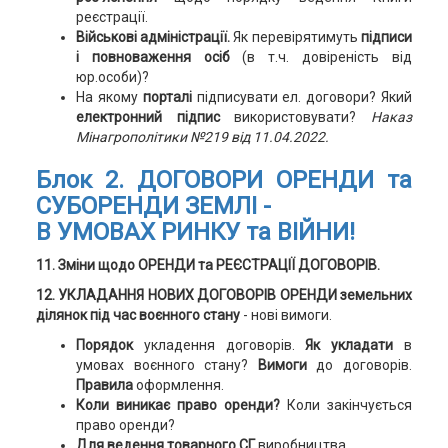
реєстрації.
Військові адміністрації.
Як перевірятимуть
підписи
і повноваження осіб
(в т.ч. довіреність від
юр.особи)?
На якому
порталі
підписувати ел. договори? Який
електронний підпис
використовувати?
Наказ
Мінагрополітики №219 від 11.04.2022.
Блок 2.
ДОГОВОРИ ОРЕНДИ та
СУБОРЕНДИ ЗЕМЛІ -
В УМОВАХ РИНКУ та ВІЙНИ!
11. Зміни щодо ОРЕНДИ та РЕЄСТРАЦІЇ ДОГОВОРІВ.
12. УКЛАДАННЯ НОВИХ ДОГОВОРІВ ОРЕНДИ
земельних
ділянок під час воєнного стану
- нові вимоги.
Порядок
укладення договорів.
Як укладати
в
умовах воєнного стану?
Вимоги
до договорів.
Правила
оформлення.
Коли виникає право оренди?
Коли закінчується
право оренди?
Для ведення товарного СГ
виробництва.