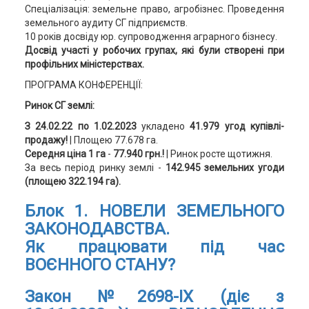
Спеціалізація: земельне право, агробізнес. Проведення
земельного аудиту СГ підприємств.
10 років досвіду юр. супроводження аграрного бізнесу.
Досвід участі у робочих групах, які були створені при
профільних міністерствах.
ПРОГРАМА КОНФЕРЕНЦІЇ:
Ринок СГ землі:
З 24.02.22 по 1.02.2023
укладено
41.979 угод купівлі-
продажу
!
| Площею 77.678 га.
Середня ціна 1 га
-
77.940 грн.!
| Ринок росте щотижня.
За весь період ринку землі -
142.945 земельних угоди
(площею 322.194 га).
Блок 1.
НОВЕЛИ ЗЕМЕЛЬНОГО
ЗАКОНОДАВСТВА.
Як працювати під час
ВОЄННОГО СТАНУ?
Закон №2698-ІХ (діє з