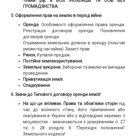
тільки рф, а ВСІХ ІНОЗЕМЦІВ ТА ОСІБ БЕЗ
ГРОМАДЯНСТВА.
5. Оформлення прав на землю в період війни:
Оренда.
Особливості оформлення права оренди.
Реєстрація договорів оренди. Поновлення
договорів оренди.
Отримання земельних ділянок в оренду (пільгові
умови під час війни). Захист прав.
Ринок.
Купівля-продаж.
Постійне землекористування.
Земельні аукціони.
Заборони та виключні випадки
проведення.
Приватизація землі.
Спадкування.
6.
Зміни до Типового договору оренди землі!
На що це впливає.
Права та обов’язки сторін
під
час дії воєнного стану, його припинення або
скасування в Україні або у відповідних окремих її
місцевостях - визначаються з урахуванням п. 27
та п. 28 розділу Х “Перехідні положення”
Земельного кодексу!