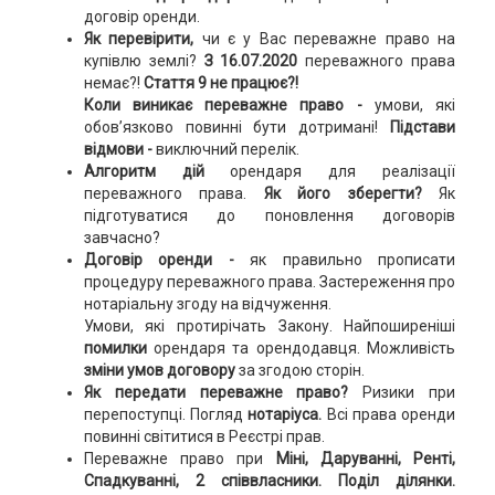
договір оренди.
Як перевірити,
чи є у Вас переважне право на
купівлю землі?
З 16.07.2020
переважного права
немає?!
Стаття 9 не працює?!
Коли виникає переважне право -
умови, які
обов’язково повинні бути дотримані!
Підстави
відмови -
виключний перелік.
Алгоритм дій
орендаря для реалізації
переважного права.
Як його зберегти?
Як
підготуватися до поновлення договорів
завчасно?
Договір оренди -
як правильно прописати
процедуру переважного права. Застереження про
нотаріальну згоду на відчуження.
Умови, які протирічать Закону. Найпоширеніші
помилки
орендаря та орендодавця. Можливість
зміни умов договору
за згодою сторін.
Як передати переважне право?
Ризики при
перепоступці. Погляд
нотаріуса.
Всі права оренди
повинні світитися в Реєстрі прав.
Переважне право при
Міні, Даруванні, Ренті,
Спадкуванні, 2 співвласники. Поділ ділянки.