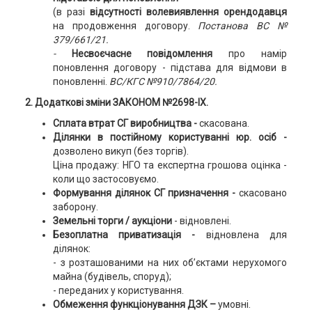
(в разі
відсутності волевиявлення орендодавця
на продовження договору.
Постанова ВС №
379/661/21.
-
Несвоєчасне повідомлення
про намір
поновлення договору - підстава для відмови в
поновленні.
ВС/КГС №910/7864/20.
2. Додаткові зміни ЗАКОНОМ №2698-ІХ.
Сплата втрат СГ виробництва -
скасована.
Ділянки в постійному користуванні юр. осіб -
дозволено викуп (без торгів).
Ціна продажу: НГО та експертна грошова оцінка -
коли що застосовуємо.
Формування ділянок СГ призначення -
скасовано
заборону.
Земельні торги / аукціони
- відновлені.
Безоплатна приватизація -
відновлена для
ділянок:
- з розташованими на них об’єктами нерухомого
майна (будівель, споруд);
- переданих у користування.
Обмеження функціонування ДЗК –
умовні.