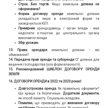
Строк. Без торгів.
Якщо земельна
ділянка не
сформована?
Форма договору оренди
земельної ділянки
укладається лише в електронній формі та
засвідчується КЕП.
Примірник
орендодавець / орган влади - має
надіслати е-поштою до центрального органу
виконавчої влади.
Збір урожаю.
13. Права орендаря
земельної ділянки – які
обмеження?
14. Передача прав оренди та суборенди
СГ ділянок для
ведення господарства (усіх форм власності).
15.
Рекомендований ШАБЛОН ДОГОВОРУ ОРЕНДИ
ЗЕМЛІ!
16.
ДОГОВОРИ ОРЕНДИ в 2022 та 2023 роках!
Довгострокова оренда.
Як правильно оформити?
Що краще та безпечніше.
Додаткові документи,
як спосіб захисту. Соціальна складова...
Помилки,
що призводять до
визнання договору
недійсним.
Практичний аналіз. Як уникнути?