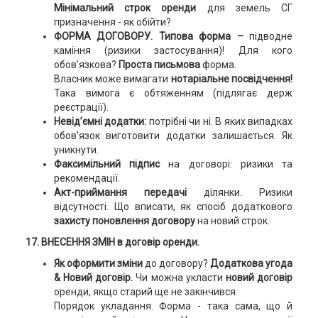
Мінімальний строк оренди
для земель СГ
призначення - як обійти?
ФОРМА ДОГОВОРУ.
Типова форма
–
підводне
каміння (ризики застосування)! Для кого
обов’язкова?
Проста письмова
форма.
Власник може вимагати
нотаріальне посвідчення!
Така вимога є обтяженням (підлягає держ
реєстрації).
Невід’ємні додатки:
потрібні чи ні. В яких випадках
обов’язок виготовити додатки залишається. Як
уникнути.
Факсимільний підпис
на договорі: ризики та
рекомендації.
Акт-приймання передачі
ділянки. Ризики
відсутності. Що вписати, як спосіб додаткового
захисту поновлення договору
на новий строк.
17. ВНЕСЕННЯ ЗМІН в договір оренди.
Як оформити зміни
до договору?
Додаткова угода
& Новий договір.
Чи можна укласти
новий договір
оренди, якщо старий ще не закінчився.
Порядок укладання. Форма - така сама, що й