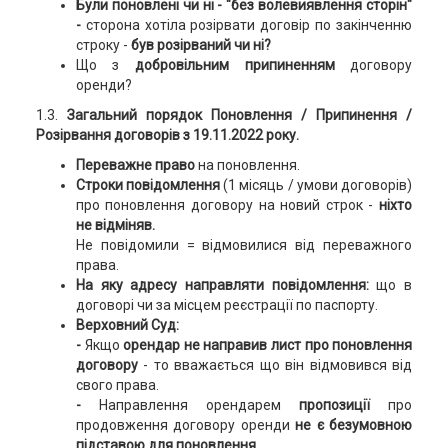
Були поновлені чи ні -
"без волевиявлення сторін"
-
сторона хотіла розірвати договір по закінченню
строку -
був розірваний чи ні?
Що з
добровільним припиненням
договору
оренди?
1.3.
Загальний порядок Поновлення / Припинення /
Розірвання договорів з 19.11.2022 року.
Переважне право
на поновлення.
Строки повідомлення
(1 місяць / умови договорів)
про поновлення договору на новий строк -
ніхто
не відміняв.
Не повідомили = відмовилися від переважного
права.
На яку адресу направляти повідомлення:
що в
договорі чи за місцем реєстрації по паспорту.
Верховний Суд:
-
Якщо
орендар не направив лист про поновлення
договору
- то вважається що він відмовився від
свого права.
-
Направлення орендарем
пропозиції
про
продовження договору оренди
не є безумовною
підставою для поновлення