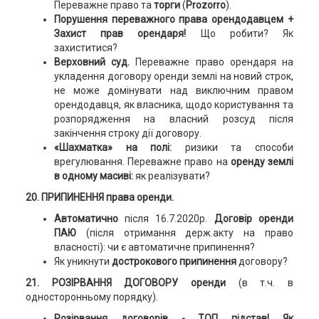
Переважне право та
торги
(
Prozorro
).
Порушення переважного права орендодавцем +
Захист прав орендаря!
Що робити? Як
захиститися?
Верховний суд.
Переважне право орендаря на
укладення договору оренди землі на новий строк,
не може домінувати над виключним правом
орендодавця, як власника, щодо користування та
розпорядження на власний розсуд після
закінчення строку дії договору.
«Шахматка» на полі:
ризики та способи
врегулювання. Переважне право на
оренду землі
в одному масиві:
як реалізувати?
20. ПРИПИНЕННЯ права оренди.
Автоматично
після 16.7.2020р.
Договір оренди
ПАЮ
(після отримання держ.акту на право
власності): чи є автоматичне припинення?
Як уникнути
дострокового припинення
договору?
21. РОЗІРВАННЯ ДОГОВОРУ оренди
(в т.ч. в
односторонньому порядку).
Розірвання договорів - ТОП підстав!
Як