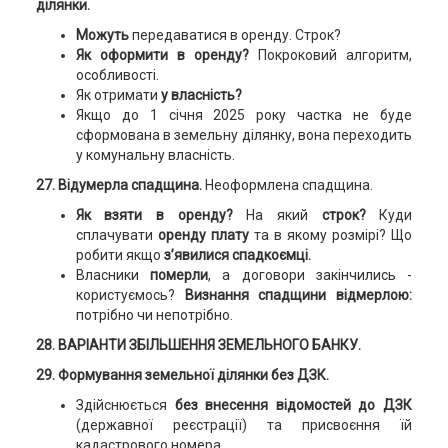
ділянки.
Можуть
передаватися в оренду. Строк?
Як оформити в оренду?
Покроковий алгоритм,
особливості.
Як отримати
у власність?
Якщо до 1 січня 2025 року частка не буде
сформована в земельну ділянку, вона переходить
у комунальну власність.
27. Відумерла спадщина.
Неоформлена спадщина.
Як взяти в оренду?
На який
строк?
Куди
сплачувати
оренду плату
та в якому розмірі? Що
робити якщо
з’явилися спадкоємці.
Власники
померли
, а договори закінчились -
користуємось?
Визнання спадщини відмерлою:
потрібно чи непотрібно.
28. ВАРІАНТИ ЗБІЛЬШЕННЯ ЗЕМЕЛЬНОГО БАНКУ.
29. Формування земельної ділянки без ДЗК.
Здійснюється
без внесення відомостей до ДЗК
(державної реєстрації) та присвоєння їй
кадастрового номера.