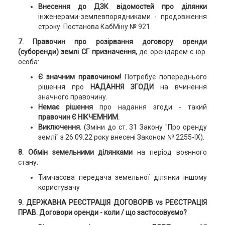
Внесення до ДЗК відомостей про ділянки
інженерами-землевпорядниками - продовження
строку. Постанова КабМіну № 921.
7. Правочин про розірвання договору оренди
(суборенди) землі СГ призначення,
де орендарем є юр.
особа:
Є значним правочином!
Потребує попереднього
рішення про
НАДАННЯ ЗГОДИ
на вчинення
значного правочину.
Немає рішення
про надання згоди - такий
правочин Є НІКЧЕМНИМ.
Виключення.
(Зміни до ст. 31 Закону "Про оренду
землі" з 26.09.22 року внесені Законом № 2255-IX).
8. Обмін земельними ділянками
на період воєнного
стану.
Тимчасова передача земельної ділянки іншому
користувачу
9. ДЕРЖАВНА РЕЄСТРАЦІЯ ДОГОВОРІВ vs РЕЄСТРАЦІЯ
ПРАВ. Договори оренди - коли / що застосовуємо?