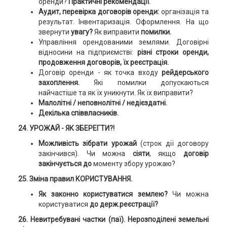
оренди?
Практичні рекомендації.
Аудит, перевірка договорів оренди:
організація та
результат. Інвентаризація. Оформлення. На що
звернути
увагу?
Як виправити
помилки.
Управління орендованими землями. Договірні
відносини на підприємстві:
різні строки оренди,
продовження договорів, їх реєстрація.
Договір оренди - як точка входу
рейдерського
захоплення.
Які помилки допускаються
найчастіше та як їх уникнути. Як їх виправити?
Малолітні / неповнолітні / недієздатні.
Декілька співвласників.
24. УРОЖАЙ - ЯК ЗБЕРЕГТИ?!
Можливість зібрати урожай
(строк дії договору
закінчився). Чи можна
сіяти
, якщо
договір
закінчується до
моменту збору урожаю?
25. Зміна правил КОРИСТУВАННЯ.
Як законно користуватися землею?
Чи можна
користуватися
до держ.реєстрації?
26. Невитребувані частки (паї).
Нерозподілені земельні