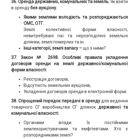
36. Оренда державних, комунальних та земель.
Як взяти
в оренду
без аукціону.
Якими землями володіють та розпоряджаються
ОМС, ОТГ.
Землі колективної форми власності,
невитребувані паї та нерозподілені земельні
ділянки, землі померлих та ін.
Інші категорії, землі запасу –
що з ними?
37. Закон № 2698. Особливі правила укладення
договорів оренди на землі державної/комунальної
форми власності:
Реєстрація договорів,
Відсутність земельних аукціонів,
Укладення договорів оренди в електронній формі.
38. Спрощений порядок передачі в оренду
для ведення
товарного СГ виробництва СГ ділянок
державної та
комунальної власності:
Органами влади. Їх постійними
землекористувачами та емфітевтами. Хто є
розпорядниками землі?