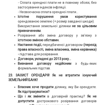
- Сплата орендної плати не в повному обсязі, без
застосування індексів інфляції.
- Несвоєчасна сплата орендної плати...
Істотне порушення умов користування
орендованою землею (+ розмір завданої шкоди).
Використання земельної ділянки
не за цільовим
призначенням.
Розірвання або зміна договору у зв'язку з
істотною зміною обставин.
Настання події,
передбаченої договором
(перехід
права власності, зміна власника, зміна керівника)
-
підстава для розірвання.
Договори, укладені до 2013 року...
Визнання договору недійсним
з будь-яких
формальних підстав.
23. ЗАХИСТ ОРЕНДАРЯ!
Як не втратити існуючий
ЗЕМЕЛЬНИЙ БАНК!
Власник хоче продати
ділянку, яку Ви орендуєте.
Як підстрахуватися?
Що і як змінити
в договірній практиці?
Як не
допустити
дострокового розірвання договорів