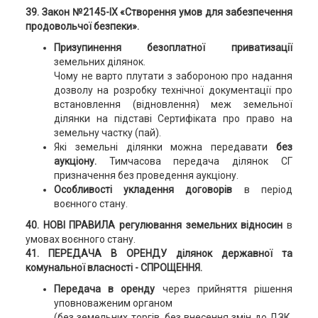
39. Закон №2145-ІХ «Створення умов для забезпечення
продовольчої безпеки».
Призупинення безоплатної приватизації
земельних ділянок.
Чому не варто плутати з забороною про надання
дозволу на розробку технічної документації про
встановлення (відновлення) меж земельної
ділянки на підставі Сертифіката про право на
земельну частку (пай).
Які земельні ділянки можна передавати
без
аукціону.
Тимчасова передача ділянок СГ
призначення без проведення аукціону.
Особливості укладення договорів
в період
воєнного стану.
40. НОВІ ПРАВИЛА регулювання земельних відносин
в
умовах воєнного стану.
41. ПЕРЕДАЧА В ОРЕНДУ ділянок державної та
комунальної власності - СПРОЩЕННЯ.
Передача в оренду
через прийняття рішення
уповноваженим органом
(без земельних торгів, без внесення змін до ДЗК,