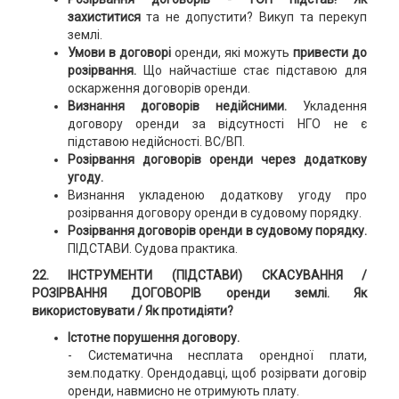
захиститися
та не допустити? Викуп та перекуп
землі.
Умови в договорі
оренди, які можуть
привести до
розірвання.
Що найчастіше стає підставою для
оскарження договорів оренди.
Визнання договорів недійсними.
Укладення
договору оренди за відсутності НГО не є
підставою недійсності. ВС/ВП.
Розірвання договорів оренди через додаткову
угоду.
Визнання укладеною додаткову угоду про
розірвання договору оренди в судовому порядку.
Розірвання договорів оренди в судовому порядку.
ПІДСТАВИ. Судова практика.
22. ІНСТРУМЕНТИ (ПІДСТАВИ) СКАСУВАННЯ /
РОЗІРВАННЯ ДОГОВОРІВ оренди землі.
Як
використовувати / Як протидіяти?
Істотне порушення договору.
- Систематична несплата орендної плати,
зем.податку. Орендодавці, щоб розірвати договір
оренди, навмисно не отримують плату.