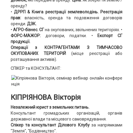
ділянок,
які передані в оренду.
Ціна.
Як зберегти землю /
оренду?
•
ДРРП
& Книга реєстрації землеволодінь.
Реєстрація
прав:
власність, оренда та подовження договорів
оренди.
ДЗК.
•
АГРО-бізнес.
СГ
на окупованих, звільнених територіях.
•
ФОРС-МАЖОР:
договори, податки.
•
Експорт СГ
продукції.
Операції з КОНТРАГЕНТАМИ З ТИМЧАСОВО
ОКУПОВАНИХ ТЕРИТОРІЙ
(місце реєстрації або
розташування активів).
СПІКЕР та КОНСУЛЬТАНТ:
КІПРІЯНОВА Вікторія
Незалежний юрист з земельних питань.
Консультант громадських організацій, органів
державної влади та місцевого самоврядування.
Спікер та консультант Ділового Клубу
за напрямками
"Земля", "Будівництво".