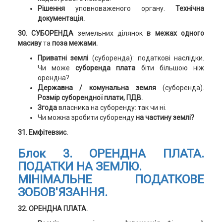
Рішення
уповноваженого органу.
Технічна
документація.
30.
СУБОРЕНДА
земельних ділянок
в межах одного
масиву
та
поза межами.
Приватні землі
(суборенда): податкові наслідки.
Чи може
суборенда плата
біти більшою ніж
орендна?
Державна / комунальна земля
(суборенда).
Розмір суборендної плати, ПДВ.
Згода
власника на суборенду: так чи ні.
Чи можна зробити суборенду
на частину землі?
31. Емфітевзис.
Блок 3.
ОРЕНДНА ПЛАТА.
ПОДАТКИ НА ЗЕМЛЮ.
МІНІМАЛЬНЕ ПОДАТКОВЕ
ЗОБОВ'ЯЗАННЯ.
32. ОРЕНДНА ПЛАТА.