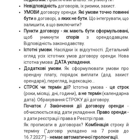
Невідповідність
договорів, їх ризики, захист.
УМОВИ
договору оренди.
Які умови точно повинні
бути
в договорі, а
яких не бути.
Що інтегрувати, що
залишити, а що виключити?
Пункти договору - як мають бути сформульовані,
щоб
уникнути
спорів
з орендодавцем.
Відповідність законодавству.
Істотні умови.
Наслідки їх відсутності. Детальний
огляд усіх істотних умов договору оренди. Нова
істотна умова:
ДАТА укладення.
Додаткові умови.
Як сформулювати умови про
орендну плату, порядок виплати (дод. захист
орендаря), перегляд, індексацію...
СТРОК чи термін дії?
Істотна умова -
це строк
(роки, місяці, дні, години),
а не термін
(календарна
дата). Обрахування СТРОКУ дії договору.
Початок / Закінчення дії договору оренди
-
обчислюється від дати укладення.
Право оренди -
з дати реєстрації права в Реєстрі прав.
Як прописати в договорах?
Комбінація
строку й
терміну
("договір укладено на 7 років до
16.7.2027") -
немає автоматичної пролонгації.