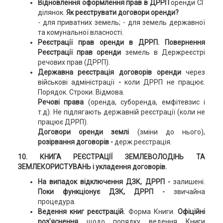
Відновлення оформлення прав в ДРРП
оренди СГ
ділянок.
Як реєструвати договори оренди?
- для приватних земель; - для земель державної
та комунальної власності.
Реєстрації прав оренди в ДРРП.
Повернення
Реєстрації прав оренди
земель в Держреєстрі
речових прав (ДРРП).
Державна реєстрація договорів оренди
через
військові адміністрації
-
коли ДРРП не працює.
Порядок. Строки. Відмова.
Речові права
(оренда, суборенда, емфітевзис і
т.д). Не підлягають державній реєстрації (коли не
працює ДРРП).
Договори оренди землі
(зміни до нього),
розірвання договорів -
держ.реєстрація.
10. КНИГА РЕЄСТРАЦІЇ ЗЕМЛЕВОЛОДІНЬ ТА
ЗЕМЛЕКОРИСТУВАНЬ і укладення договорів.
На випадок відключення ДЗК, ДРРП -
залишені.
Поки функціонує ДЗК, ДРРП -
звичайна
процедура.
Ведення книг реєстрацій.
Форма Книги.
Офіційні
роз’яснення
щодо порядку ведення Книги