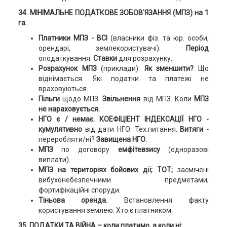
34. МІНІМАЛЬНЕ ПОДАТКОВЕ ЗОБОВ'ЯЗАННЯ (МПЗ) на 1
га.
Платники МПЗ -
ВСІ
(власники фіз. та юр. особи,
орендарі, землекористувачі).
Період
оподаткування.
Ставки
для розрахунку.
Розрахунок МПЗ
(приклади).
Як зменшити?
Що
віднімається. Які податки та платежі не
враховуються.
Пільги
щодо МПЗ.
Звільнення
від МПЗ. Коли
МПЗ
не нараховується
.
НГО є / немає. КОЕФІЦІЕНТ ІНДЕКСАЦІЇ НГО -
кумулятивно
від дати НГО.
Тех.питання.
Витяги -
переробляти/ні?
Завищена НГО.
МПЗ
по договору
емфітевзису
(одноразові
виплати).
МПЗ
на територіях бойових дії; ТОТ;
засмічені
вибухонебезпечними предметами;
фортифікаційні споруди.
Тіньова оренда.
Встановлення факту
користування землею. Хто є платником.
35. ПОДАТКИ ТА ВІЙНА – коли платимо, а коли ні: