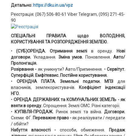
Детально:
https://dku.in.ua/vpz
Реєстрація: (067) 506-80-61 Viber Telegram, (095) 271-45-
90
СПЕЦІАЛЬНІ ПРАВИЛА щодо ВОЛОДІННЯ,
КОРИСТУВАННЯ ТА РОЗПОРЯДЖЕННЯ ЗЕМЛЕЮ.
•
(СУБ)ОРЕНДА.
Отримання землі
в оренду.
Нові
договори.
Укладання.
Зміна умов.
Поновлення.
Авто/
Пролонгація.
Розірвання -
як уникнути? Авто/Припинення. •
Сервітут.
Суперфіцій. Емфітевзис.
Постійне користування.
•
ОРЕНДНА ПЛАТА. Земельні податки. МПЗ
для
власників, землекористувачів.
Коефіцієнт індексації
НГО.
•
ОРЕНДА ДЕРЖАВНИХ та КОМУНАЛЬНИХ ЗЕМЕЛЬ
- як
взяти в оренду.
Спрощення. Землі ОМС. Різні категорії.
•
КУПІВЛЯ-ПРОДАЖ.
Ринок землі та війна.
Договори.
Схеми. ФГ.
Переважне право -
як реалізувати / передати
/ обійти?
Набуття власності -
способи, обмеження.
Продаж