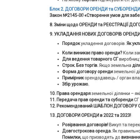
Блок 2.
ДОГОВОРИ ОРЕНДИ та СУБОРЕНДИ
Закон №2145-ІХ! «Створення умов для заб
8. Зміни щодо ОРЕНДИ та РЕЄСТРАЦІЇ ДОГ
9. УКЛАДАННЯ НОВИХ ДОГОВОРІВ ОРЕНД
Порядок
укладення договорів.
Як ук
Коли виникає право оренди?
Коли за
Для ведення товарного СГ
виробниц
Строк. Без торгів.
Якщо земельна
діл
Форма договору оренди
земельної ді
Примірник
орендодавець / орган вла
Збір урожаю.
10. Права орендаря
земельної ділянки – я
11. Передача прав оренди та суборенди
СГ
12.
Рекомендований ШАБЛОН ДОГОВОРУ О
13.
ДОГОВОРИ ОРЕНДИ в 2022 та 2023!
Розірвання договорів!
Викуп та перек
Довгострокова оренда.
Як правильн
Помилки,
що призводять до
визнання