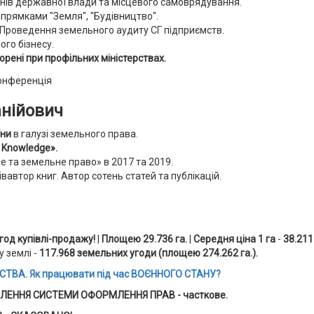
анів державної влади та місцевого самоврядування.
прямками "Земля", "Будівництво".
. Проведення земельного аудиту СГ підприємств.
ого бізнесу.
ворені при профільних міністерствах.
анійович
їни
в галузі земельного права.
 Knowledge».
е та земельне право» в 2017 та 2019.
вавтор книг. Автор сотень статей та публікацій.
угод купівлі-продажу
!
|
Площею 29.736 га.
|
Середня ціна 1 га
-
38.211
у землі -
117.968 земельних угоди (площею 274.262 га.).
ВА. Як працювати під час ВОЄННОГО СТАНУ?
ЛЕННЯ СИСТЕМИ ОФОРМЛЕННЯ ПРАВ - часткове.