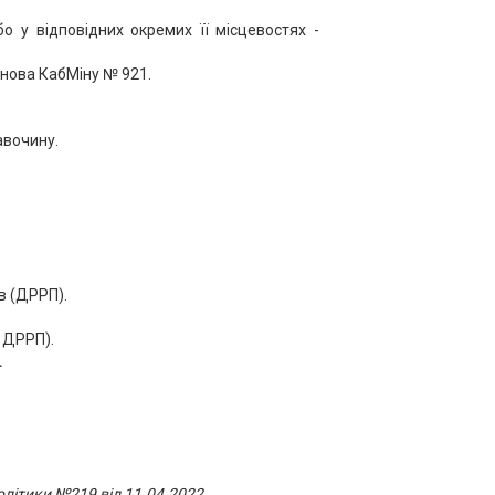
о у відповідних окремих її місцевостях -
нова КабМіну № 921.
авочину.
в (ДРРП).
є ДРРП).
.
літики №219 від 11.04.2022.