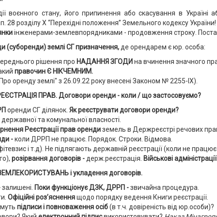
ії воєнного стану, його припинення або скасування в Україні аб
п. 28 розділу Х “Перехідні положення” Земельного кодексу України!
янки
інженерами-землевпорядниками - продовження строку. Поста
ди (суборенди) землі СГ призначення,
де орендарем є юр. особа:
ереднього рішення про
НАДАННЯ ЗГОДИ
на вчинення значного пр
такий
правочин Є НІКЧЕМНИМ.
"Про оренду землі" з 26.09.22 року внесені Законом № 2255-IX).
ЄСТРАЦІЯ ПРАВ. Договори оренди - коли / що застосовуємо?
РП
оренди СГ ділянок.
Як реєструвати договори оренди?
ь державної та комунальної власності.
рнення Реєстрації прав оренди
земель в Держреєстрі речових пра
нди
-
коли ДРРП не працює.
Порядок. Строки. Відмова.
ітевзис і т.д). Не підлягають державній реєстрації (коли не працю
го),
розірвання договорів -
держ.реєстрація.
Військові адміністрації
ЗЕМЛЕКОРИСТУВАНЬ і укладення договорів.
-
залишені.
Поки функціонує ДЗК, ДРРП -
звичайна процедура.
ги.
Офіційні роз’яснення
щодо порядку ведення Книги реєстрації.
имуть
підписи і повноваження осіб
(в т.ч. довіреність від юр.особи)?
говори? Який
електронний підпис
використовувати?
Наказ Мінагропо