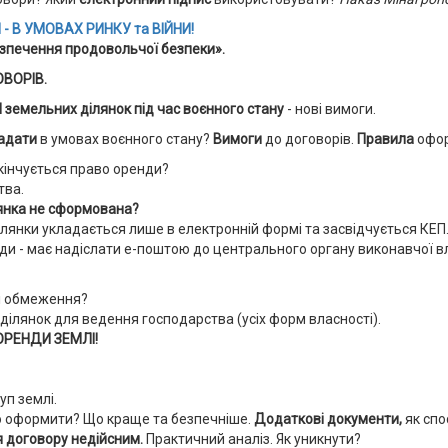
 -
В УМОВАХ РИНКУ та ВІЙНИ!
езпечення продовольчої безпеки».
ОВОРІВ.
И
земельних ділянок під час воєнного стану
- нові вимоги.
ладати
в умовах воєнного стану?
Вимоги
до договорів.
Правила
офо
кінчується право оренди?
тва.
янка не сформована?
лянки укладається лише в електронній формі та засвідчується КЕП
ди - має надіслати е-поштою до центрального органу виконавчої в
кі обмеження?
 ділянок для ведення господарства (усіх форм власності).
РЕНДИ ЗЕМЛІ!
уп землі.
о оформити? Що краще та безпечніше.
Додаткові документи,
як спо
 договору недійсним.
Практичний аналіз. Як уникнути?