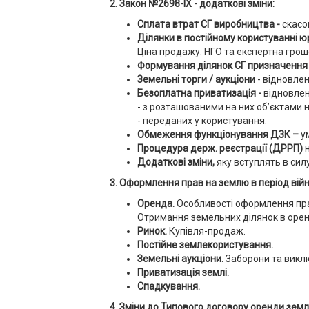
2. Закон №2698-ІХ - додаткові зміни:
Сплата втрат СГ виробництва -
скасо
Ділянки в постійному користуванні юр.
Ціна продажу: НГО та експертна грош
Формування ділянок СГ призначення
Земельні торги / аукціони
- відновлен
Безоплатна приватизація -
відновлен
- з розташованими на них об’єктами 
- переданих у користування.
Обмеження функціонування ДЗК –
у
Процедура держ. реєстрації (ДРРП)
н
Додаткові зміни,
яку вступлять в силу
3. Оформлення прав на землю в період війн
Оренда.
Особливості оформлення пра
Отримання земельних ділянок в оренду
Ринок.
Купівля-продаж.
Постійне землекористування.
Земельні аукціони.
Заборони та викл
Приватизація землі.
Спадкування.
4.
Зміни до Типового договору оренди землі