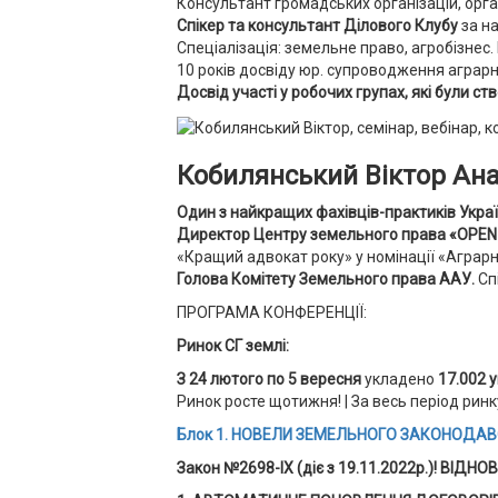
Консультант громадських організацій, орг
Спікер та консультант Ділового Клубу
за на
Спеціалізація: земельне право, агробізнес
10 років досвіду юр. супроводження аграрн
Досвід участі у робочих групах, які були ст
Кобилянський Віктор Ан
Один з найкращих фахівців-практиків Укра
Директор Центру земельного права «OPEN
«Кращий адвокат року» у номінації «Аграрн
Голова Комітету Земельного права ААУ.
Спі
ПРОГРАМА КОНФЕРЕНЦІЇ:
Ринок СГ землі:
З 24 лютого по 5 вересня
укладено
17.002 
Ринок росте щотижня! | За весь період ринк
Блок 1.
НОВЕЛИ ЗЕМЕЛЬНОГО ЗАКОНОДАВСТ
Закон №2698-ІХ (діє з 19.11.2022р.)!
ВІДНОВ