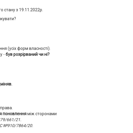
го стану з 19.11.2022р.
икувати?
ня (усіх форм власності).
у -
був розрірваний чи ні?
дміняв.
 права.
ля поновлення
між сторонами
379/661/21.
С №910/7864/20.