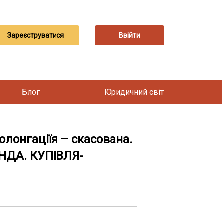
Зареєструватися
Ввійти
Блог
Юридичний світ
лонгаціїя – скасована.
ЕНДА. КУПІВЛЯ-