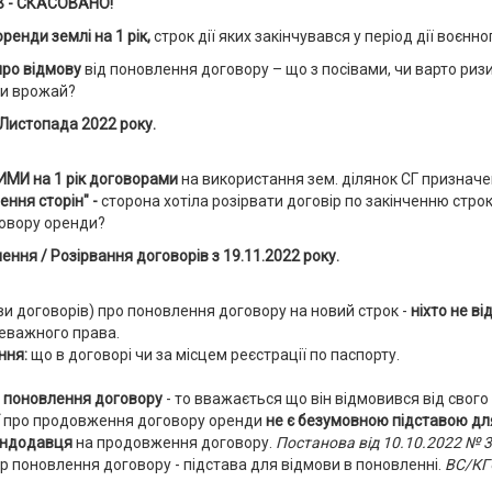
 - СКАСОВАНО!
енди землі на 1 рік,
строк дії яких закінчувався у період дії воєнно
ро відмову
від поновлення договору – що з посівами, чи варто риз
ти врожай?
 Листопада 2022 року.
И на 1 рік договорами
на використання зем. ділянок СГ призначен
ння сторін" -
сторона хотіла розірвати договір по закінченню строк
овору оренди?
ня / Розірвання договорів з 19.11.2022 року.
ви договорів) про поновлення договору на новий строк -
ніхто не ві
реважного права.
ння:
що в договорі чи за місцем реєстрації по паспорту.
о поновлення договору
- то вважається що він відмовився від свого
ї
про продовження договору оренди
не є безумовною підставою д
рендодавця
на продовження договору.
Постанова від 10.10.2022 № 
р поновлення договору - підстава для відмови в поновленні.
ВС/КГ