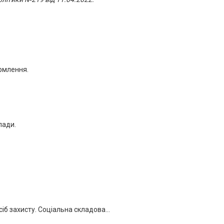
рмлення.
.
лади.
сіб захисту. Соціальна складова...