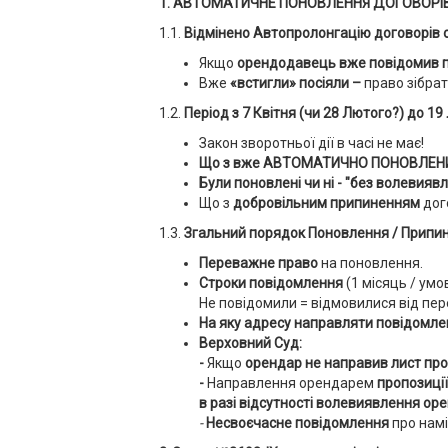
1. АВТОМАТИЧНЕ ПОНОВЛЕННЯ ДОГОВОРІВ
1.1.
Відмінено Автопролонгацію договорів ор
Якщо
орендодавець вже повідомив п
Вже
«встигли» посіяли –
право зібра
1.2.
Період з 7 Квітня (чи 28 Лютого?) до 19
Закон зворотньої дії в часі не має!
Що з вже АВТОМАТИЧНО ПОНОВЛЕНИМ
Були поновлені чи ні -
"без волевиявле
Що з
добровільним припиненням
дог
1.3.
Згальний порядок Поновлення / Припинен
Переважне право
на поновлення.
Строки повідомлення
(1 місяць / умо
Не повідомили = відмовилися від пе
На яку адресу направляти повідомле
Верховний Суд:
-
Якщо
орендар не направив лист пр
-
Направлення орендарем
пропозиці
в разі відсутності волевиявлення о
-
Несвоєчасне повідомлення
про намі