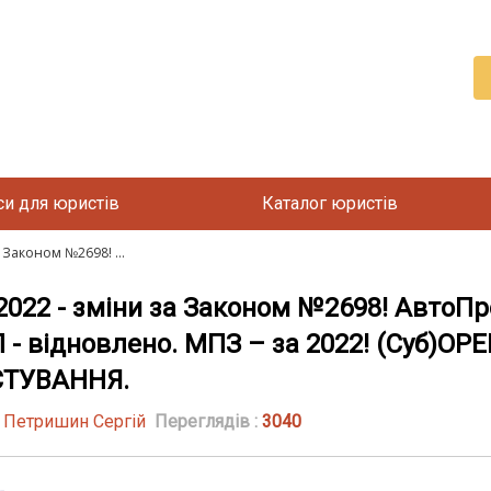
си для юристів
Каталог юристів
Законом №2698! ...
22 - зміни за Законом №2698! АвтоПро
- відновлено. МПЗ – за 2022! (Суб)ОР
СТУВАННЯ.
| Петришин Сергій
Переглядів :
3040