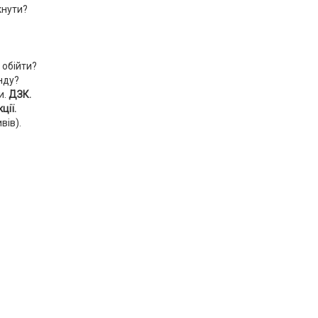
кнути?
 обійти?
нду?
и.
ДЗК.
ції.
вів).