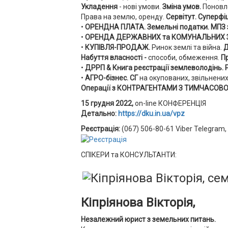
Укладення
- нові умови.
Зміна умов.
Поновл
Права на землю, оренду.
Сервітут. Суперфіц
•
ОРЕНДНА ПЛАТА.
Земельні податки. МПЗ з
•
ОРЕНДА ДЕРЖАВНИХ та КОМУНАЛЬНИХ 
•
КУПІВЛЯ-ПРОДАЖ.
Ринок землі та війна.
Д
Набуття власності -
способи, обмеження.
П
•
ДРРП
& Книга реєстрації землеволодінь.
•
АГРО-бізнес.
СГ
на окупованих, звільнених
Операції з КОНТРАГЕНТАМИ З ТИМЧАСОВ
15 грудня 2022,
on-line КОНФЕРЕНЦІЯ
Детально:
https://dku.in.ua/vpz
Реєстрація:
(067) 506-80-61 Viber Telegram,
СПІКЕРИ та КОНСУЛЬТАНТИ:
Кіпріянова Вікторія,
Незалежний юрист з земельних питань.