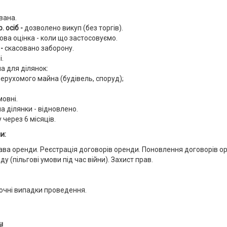
вана.
 осіб -
дозволено викуп (без торгів).
ова оцінка - коли що застосовуємо.
 -
скасовано заборону.
і.
а для ділянок:
нерухомого майна (будівель, споруд);
мовні.
а ділянки - відновлено.
 через 6 місяців.
и:
ва оренди. Реєстрація договорів оренди. Поновлення договорів о
 (пільгові умови під час війни). Захист прав.
ючні випадки проведення.
!