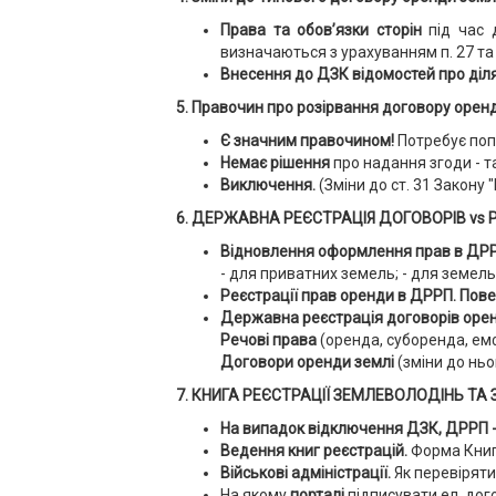
Права та обов’язки сторін
під час д
визначаються з урахуванням п. 27 та 
Внесення до ДЗК відомостей про діл
5. Правочин про розірвання договору орен
Є значним правочином!
Потребує поп
Немає рішення
про надання згоди - 
Виключення.
(Зміни до ст. 31 Закону 
6. ДЕРЖАВНА РЕЄСТРАЦІЯ ДОГОВОРІВ vs РЕ
Відновлення оформлення прав в ДР
- для приватних земель; - для земел
Реєстрації прав оренди в ДРРП.
Пове
Державна реєстрація договорів оре
Речові права
(оренда, суборенда, емф
Договори оренди землі
(зміни до ньо
7. КНИГА РЕЄСТРАЦІЇ ЗЕМЛЕВОЛОДІНЬ ТА 
На випадок відключення ДЗК, ДРРП 
Ведення книг реєстрацій.
Форма Кни
Військові адміністрації.
Як перевірят
На якому
порталі
підписувати ел. до