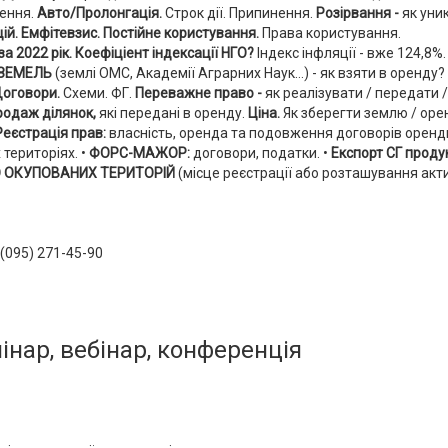
ення.
Авто/Пролонгація.
Строк дії. Припинення.
Розірвання -
як уни
ій. Емфітевзис.
Постійне користування.
Права користування.
а 2022 рік. Коефіціент індексації НГО?
Індекс інфляції - вже 124,8%.
ЗЕМЕЛЬ
(землі ОМС, Академії Аграрних Наук…) - як взяти в оренду?
оговори.
Схеми. ФГ.
Переважне право -
як реалізувати / передати /
родаж ділянок,
які передані в оренду.
Ціна.
Як зберегти землю / оре
Реєстрація прав:
власність, оренда та подовження договорів оренд
 територіях.
•
ФОРС-МАЖОР:
договори, податки.
•
Експорт СГ продук
О ОКУПОВАНИХ ТЕРИТОРІЙ
(місце реєстрації або розташування акти
 (095) 271-45-90