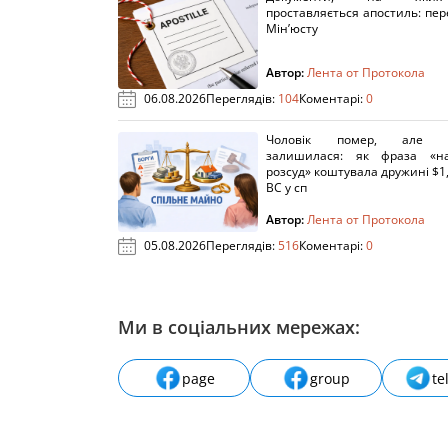
проставляється апостиль: пере
Мін’юсту
Автор:
Лента от Протокола
06.08.2026
Переглядів:
104
Коментарі:
0
Чоловік помер, але п
залишилася: як фраза «н
розсуд» коштувала дружині $1,
ВС у сп
Автор:
Лента от Протокола
05.08.2026
Переглядів:
516
Коментарі:
0
Ми в соціальних мережах:
page
group
te