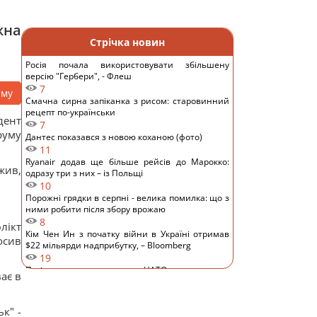
жна
Стрічка новин
Росія почала використовувати збільшену
версію "Гербери", - Флеш
7
аму
Смачна сирна запіканка з рисом: старовинний
рецепт по-українськи
дент
7
руму
Дантес показався з новою коханою (фото)
11
Ryanair додав ще більше рейсів до Марокко:
жив,
одразу три з них – із Польщі
10
Порожні грядки в серпні - велика помилка: що з
ними робити після збору врожаю
8
лікт
Кім Чен Ин з початку війни в Україні отримав
лосив
$22 мільярди надприбутку, – Bloomberg
19
Путін може напасти на НАТО вже восени:
ає в
розвідка США опублікувала новий прогноз, – WSJ
16
Експерт вимкнув одне налаштування Android – і
к" -