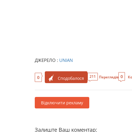
ДЖЕРЕЛО :
UNIAN
0
211
0
Переглядів
Ко
Сподобалося
Відключити рекламу
Залиште Ваш коментар: