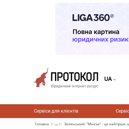
UA
Сервіси для клієнтів
Серві
...
Головна
Зеленський: "Мінськ" - це найгірше, щ