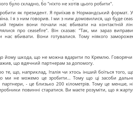
го було складно, бо "ніхто не хотів цього робити".
 робити як президент. Я приїхав в Нормандський формат. У
аїна. І я з ним говорив. І ми з ним домовилися, що буде ceas
ий термін вони почали нас вбивати на контактній ліні
лися про ceasefire". Він сказав: "Так, ми зараз виправи
 нас вбивати. Вони готувалися. Тому ніякого замороже
що йому шкода, що не можна вдарити по Кремлю. Говорячи
важив, що вдячний партнерам за допомогу.
 те, що, наприклад, Італія чи хтось інший боїться того, щ
що ми не можемо це зробити… Тому що ці засоби дальн
 партнери, - це близько 200 кілометрів. Тому це менше, ні
виробники повинні старатися. Ви маєте розуміти, що я жартую