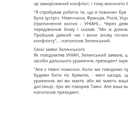
це заморожений конфлікт, і тому виконати йо
"Я спробував робити те, що я повинен був
була зустріч. Німеччина, Франція, Росія, Укр
(припинення вогню - УНІАН)… Через деяк
передзвонив йому і сказав: "Ми ж домовля
Пройшов деякий час і вони знову почали
конфлікту", - наголосив Зеленський.
Свіжі заяви Зеленського
Як повідомляв УНІАН, Зеленський заявив, 
засоби дальнього ураження, президент зау
"Але є певні помилки. Коли ми говоримо про
будемо бити по Кремлю, - мені шкода, 
ураження, які ви маєте, або які мають ваші
дистанції, про які говорив Таяні. Але ваші 
наголосив президент.