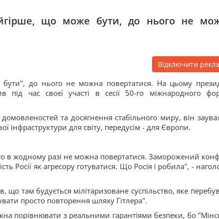
айгірше, що може бути, до нього не мо
Відключити рекл
е бути", до нього не можна повертатися. На цьому прези
в під час своєї участі в сесії 50-го міжнародного фо
домовленостей та досягнення стабільного миру, він заува
ої інфраструктури для світу, передусім - для Європи.
ого в жодному разі не можна повертатися. Заморожений конф
сть Росії як агресору готуватися. Що Росія і робила", - наго
, що там будується мілітаризоване суспільство, яке перебув
увати просто повторення шляху Гітлера".
жна порівнювати з реальними гарантіями безпеки, бо "Мінсь