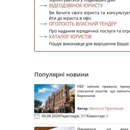
ВІДЕОДЗВІНОК ЮРИСТУ
Ви бачите свого юриста та консультує
йти до юриста в офіс
ОГОЛОСІТЬ ВЛАСНИЙ ТЕНДЕР
Про надання юридичної послуги та от
КАТАЛОГ ЮРИСТІВ
Пошук виконавця для вирішення Вашої
Популярні новини
НБУ змінив правила приму
списання коштів: що змінит
боржників
Автор:
Лента от Протокола
06.08.2026
Переглядів:
297
Коментарі:
0
Документи, на яки