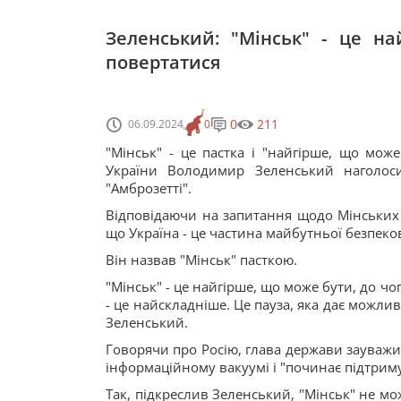
Зеленський: "Мінськ" - це н
повертатися
0
211
06.09.2024
0
"Мінськ" - це пастка і "найгірше, що мож
України Володимир Зеленський наголоси
"Амброзетті".
Відповідаючи на запитання щодо Мінських 
що Україна - це частина майбутньої безпеков
Він назвав "Мінськ" пасткою.
"Мінськ" - це найгірше, що може бути, до ч
- це найскладніше. Це пауза, яка дає можливі
Зеленський.
Говорячи про Росію, глава держави зауважив
інформаційному вакуумі і "починає підтрим
Так, підкреслив Зеленський, "Мінськ" не мо