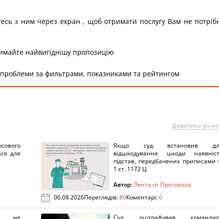
тесь з ним через екран , щоб отримати послугу Вам не потріб
римайте найвигіднішу пропозицію
 проблеми за фильтрами, показниками та рейтингом
Дивитись усі н
сового
Якщо суд встановив дл
ься для
відшкодування шкоди наявніс
підстав, передбачених приписами 
1 ст. 1172 Ц
Автор:
Лента от Протокола
06.08.2026
Переглядів:
86
Коментарі:
0
х не
Суд оштрафував командир