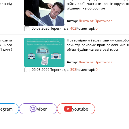
лік від
військової частини за ігноруван
рішення на 66 560 грн
Автор:
Лента от Протокола
05.08.2026
Переглядів:
402
Коментарі:
0
озика
Правомірним і ефективним способ
а його
захисту речових прав замовника 
1 млн (
об’єкт будівництва в разі їх осп
Автор:
Лента от Протокола
05.08.2026
Переглядів:
393
Коментарі:
0
legram
viber
youtube