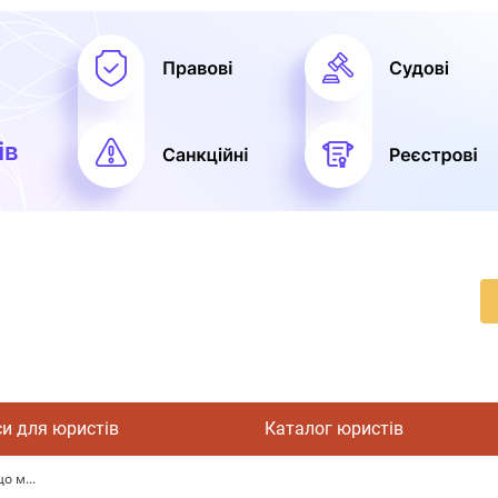
си для юристів
Каталог юристів
о м...