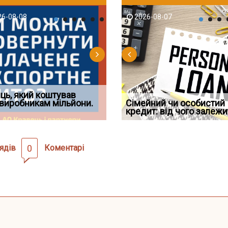
-06
6-08-08
2026-08-05
2026-08-06
2026-08-07
2026-08-07
2026-07-30
д встановив для
ць, який коштував
Документи, на яких не
Огляд практики ВС від
Восьмий ААС факти
дування шкоди
виробникам мільйони.
Чи потрібна ФОП печатка у
проставляється апостиль:
Ростислава Кравця, що
Сімейний чи особистий
підтвердив, що ЦВ
2026 році: правила засто
пер
опублі
кредит: від чого залежи
скас
ядів
0
Коментарі