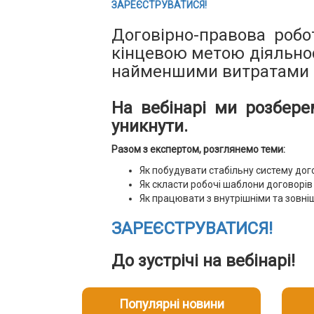
ЗАРЕЄСТРУВАТИСЯ!
Договірно-правова робо
кінцевою метою діяльнос
найменшими витратами р
На вебінарі ми розберем
уникнути.
Разом з експертом, розглянемо теми:
Як побудувати стабільну систему дого
Як скласти робочі шаблони договорів 
Як працювати з внутрішніми та зовн
ЗАРЕЄСТРУВАТИСЯ!
До зустрічі на вебінарі!
Популярні новини