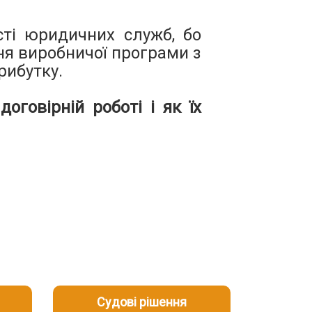
сті юридичних служб, бо
ня виробничої програми з
рибутку.
оговірній роботі і як їх
Судові рішення