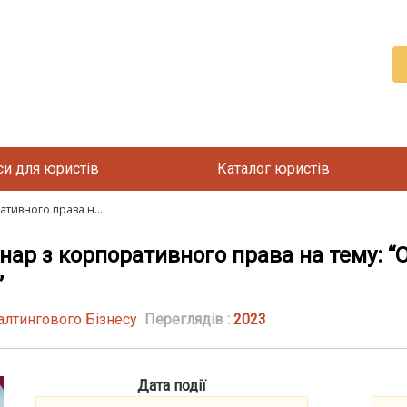
си для юристів
Каталог юристів
тивного права н...
нар з корпоративного права на тему: “
”
алтингового Бізнесу
Переглядів :
2023
Дата події