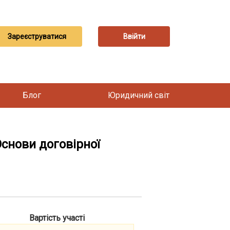
Зареєструватися
Ввійти
Блог
Юридичний світ
Основи договірної
Вартість участі