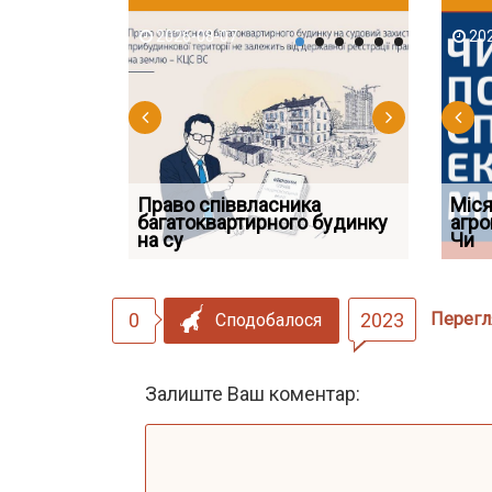
2026-08-07
2026-08-03
2026-08
202
Право співвласника
ФУНДАМЕНТАЛЬНА
Якщо су
Міся
 але позика
багатоквартирного будинку
ПРОБЛЕМА «СУДОВОЇ
відшко
агро
 фраза «на
на су
ПРАКТИКИ», АБО ПР
наявніс
Чи
0
2023
Перегл
Сподобалося
Залиште Ваш коментар: